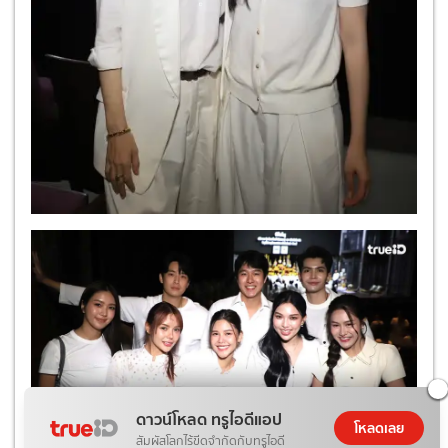
ดาวน์โหลด ทรูไอดีแอป
โหลดเลย
สัมผัสโลกไร้ขีดจำกัดกับทรูไอดี