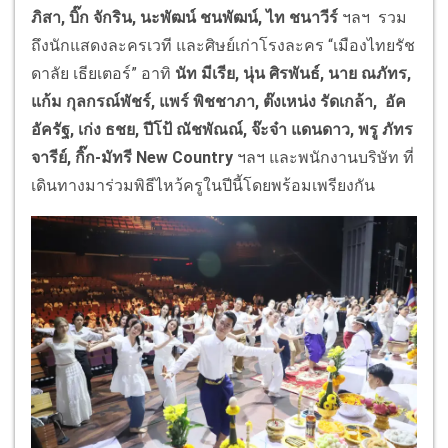
ภิสา, บิ๊ก จักริน, นะพัฒน์ ชนพัฒน์, ไท ชนาวีร์
ฯลฯ รวม
ถึงนักแสดงละครเวที และศิษย์เก่าโรงละคร “เมืองไทยรัช
ดาลัย เธียเตอร์” อาทิ
นัท มีเรีย, นุ่น ศิรพันธ์, นาย ณภัทร,
แก้ม กุลกรณ์พัชร์, แพร์ พิชชาภา, ต๊งเหน่ง รัดเกล้า, อัค
อัครัฐ, เก่ง ธชย, ปีโป้ ณัชพัณณ์, จ๊ะจ๋า แดนดาว, พรู ภัทร
จารีย์, กิ๊ก-มัทรี New Country
ฯลฯ และพนักงานบริษัท ที่
เดินทางมาร่วมพิธีไหว้ครูในปีนี้โดยพร้อมเพรียงกัน