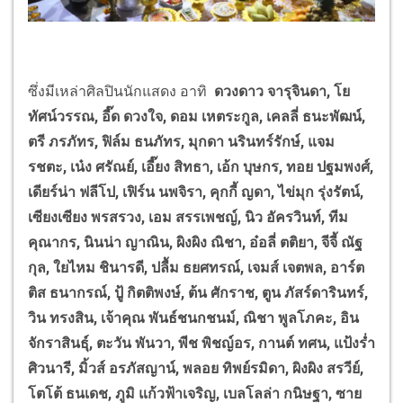
ซึ่งมีเหล่าศิลปินนักแสดง อาทิ
ดวงดาว จารุจินดา, โย
ทัศน์วรรณ, อี๊ด ดวงใจ, ดอม เหตระกูล, เคลลี่ ธนะพัฒน์,
ตรี ภรภัทร, ฟิล์ม ธนภัทร, มุกดา นรินทร์รักษ์, แจม
รชตะ, เน๋ง ศรัณย์, เอี๊ยง สิทธา, เอ้ก บุษกร, ทอย ปฐมพงศ์,
เดียร์น่า ฟลีโป, เฟิร์น นพจิรา, คุกกี้ ญดา, ไข่มุก รุ่งรัตน์,
เซียงเซียง พรสรวง, เอม สรรเพชญ์, นิว อัครวินท์, ทีม
คุณากร, นินน่า ญาณิน, ผิงผิง ณิชา, อ๋อลี่ ตติยา, จีจี้ ณัฐ
กุล, ใยไหม ชินารดี, ปลื้ม ธยศทรณ์, เจมส์ เจตพล, อาร์ต
ติส ธนากรณ์, ปู้ กิตติพงษ์, ต้น ศักราช, ตูน ภัสร์ดารินทร์,
วิน ทรงสิน, เจ้าคุณ พันธ์ชนกชนม์, ณิชา พูลโภคะ, อิน
จักราสินธุ์, ตะวัน พันวา, พีช พิชญ์อร, กานต์ ทศน, แป้งร่ำ
ศิวนารี, มิ้วส์ อรภัสญาน์, พลอย ทิพย์รมิดา, ผิงผิง สรวีย์,
โตโต้ ธนเดช, ภูมิ แก้วฟ้าเจริญ, เบลโลล่า กนิษฐา, ซาย