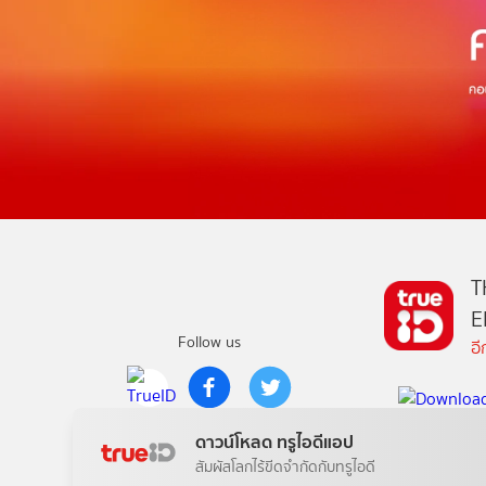
T
E
Follow us
อ
Copyright © True Digital Group Company Limited.
ดาวน์โหลด ทรูไอดีแอป
All rights reserved
สัมผัสโลกไร้ขีดจำกัดกับทรูไอดี