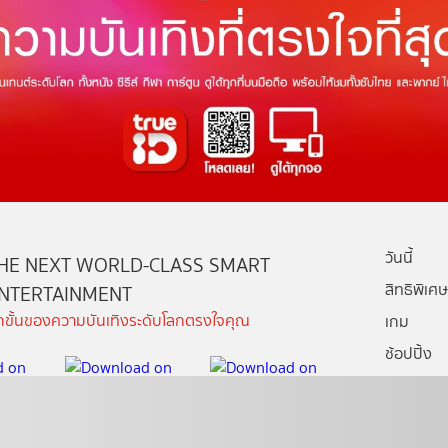
วันนี้
HE NEXT WORLD-CLASS SMART
สิทธิพิเศษ
NTERTAINMENT
ีกขั้นของความบันเทิงระดับโลกตรงใจคุณ
เกม
ช้อปปิ้ง
กล่องทรูไอ
บริการช่ว