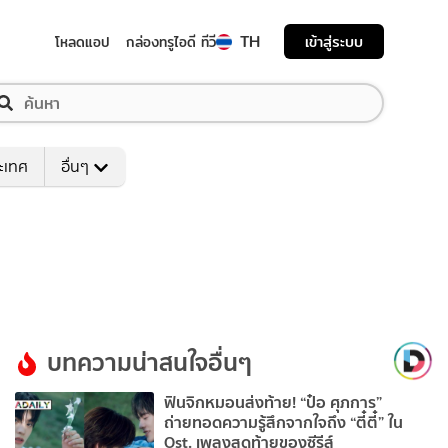
TH
เข้าสู่ระบบ
โหลดแอป
กล่องทรูไอดี ทีวี
ระเทศ
อื่นๆ
บทความน่าสนใจอื่นๆ
ฟินจิกหมอนส่งท้าย! “ป๋อ ศุภการ”
ถ่ายทอดความรู้สึกจากใจถึง “ตี๋ตี๋” ใน
Ost. เพลงสุดท้ายของซีรีส์