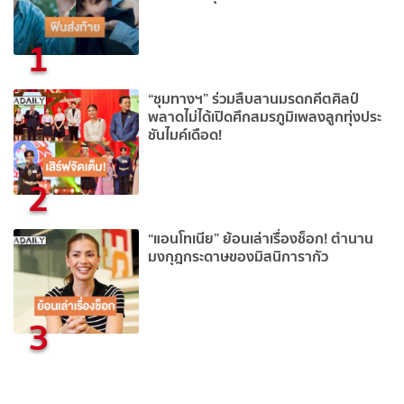
1
“ชุมทางฯ” ร่วมสืบสานมรดกคีตศิลป์
พลาดไม่ได้เปิดศึกสมรภูมิเพลงลูกทุ่งประ
ชันไมค์เดือด!
2
“แอนโทเนีย” ย้อนเล่าเรื่องช็อก! ตำนาน
มงกุฎกระดาษของมิสนิการากัว
3