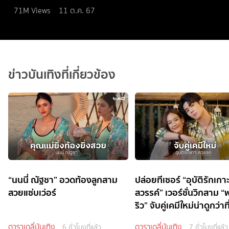
71M
Views
11 ต.ค. 67
ข่าวบันเทิงที่เกี่ยวข้อง
“นนนี่ ณัฐชา” อวดท้องลูกสาม
ปล่อยทีเซอร์ “อุบัติรักเกา
สวยแซ่บเว่อร์
สวรรค์” เวอร์ชั่นวิกสาม 
ริว” จับคู่เคมีใหม่น่าดูกว่าที
ดาราเดลี่บันเทิง
ดาราเดลี่บันเทิง
6 ชั่วโมงที่แล้ว
7 ชั่วโมงที่แล้ว