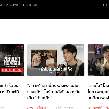
4.3M
Views
1 ส.ค. 68
10.
nt เรื่องเล่า
“สกาย” เล่าเบื้องหลังเฟรมลับ
“ว่านไฉ” โล่
ทาง TrueID
ร่วมแก๊ง “ไบร์ท-กลัฟ” ฉลองวัน
ไทย เผยคุยก
เกิด ”ต้าเหนิง”
ละเอียดรอเจ้
ดาราเดลี่บันเทิง
ดาราเดลี่บันเทิ
แล้ว
13 ชั่วโมงที่แล้ว