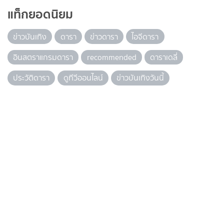
แท็กยอดนิยม
ข่าวบันเทิง
ดารา
ข่าวดารา
ไอจีดารา
อินสตราแกรมดารา
recommended
ดาราเดลี่
ประวัติดารา
ดูทีวีออนไลน์
ข่าวบันเทิงวันนี้