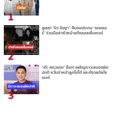
1
ดูเลย! “มิว นิษฐา” คืนจอประกบ “เอสเธอ
ร์” ร่วมมือล่าหัวหน้าแก๊งคอลเซ็นเตอร์
2
“เต๊ะ ศตวรรษ” ช็อก! เผชิญภาวะสมองผิด
ปกติ หวั่นจำหน้าลูกไม่ได้ และกังวลอัลไซ
เมอร์
3