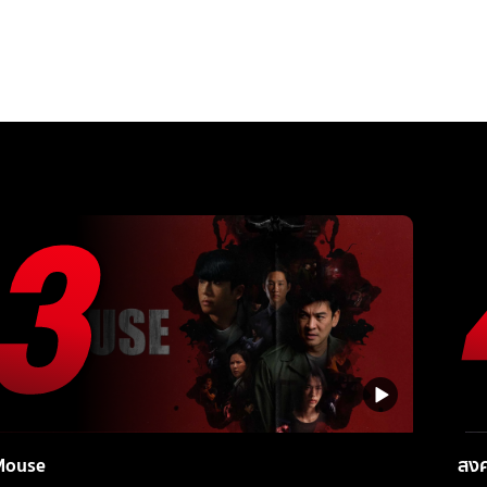
Mouse
สง