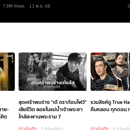
7.8M
Views
11 พ.ย. 68
2
ะ
สุดเศร้าพบร่าง "เต้ ดราก้อนไฟว์"
รวมลิงค์ดู True Hau
“พาย-
เสียชีวิต ลอยในแม่น้ำเจ้าพระยา
คืนหลอน ทุกตอน 
่คิด
ใกล้สะพานพระราม 7
ข่าวบันเทิง
ข่าวบันเทิง
7 ชั่วโมงที่แล้ว
8 ชั่วโมงที่