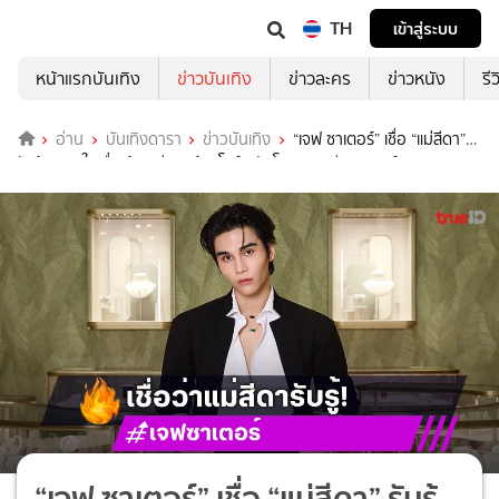
TH
เข้าสู่ระบบ
หน้าแรกบันเทิง
ข่าวบันเทิง
ข่าวละคร
ข่าวหนัง
รี
อ่าน
บันเทิงดารา
ข่าวบันเทิง
“เจฟ ซาเตอร์” เชื่อ “แม่สีดา”
รับรู้และภูมิใจ ตื่นเต้นเตรียมสร้างโชว์ระดับโลกบนเวทีมิสยูนิเวิร์ส 2025
“เจฟ ซาเตอร์” เชื่อ “แม่สีดา” รับรู้