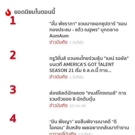
ยอดนิยมในตอนนี้
1
"อั้ม พัชราภา" ชวนนางเอกซุปตาร์ "แอน
ทองประสม - แต้ว ณฐพร" บุกตลาด
AumAum
ข่าวบันเทิง
2 วันที่แล้ว
2
ทรูวิชั่นส์ ชวนคนไทยร่วมลุ้น "เนเน่ รอยัล"
บนเวที AMERICA’S GOT TALENT
SEASON 21 เริ่ม 6 ส.ค.นี้ ทาง
TrueVisions NOW
ข่าวบันเทิง
1 วันที่แล้ว
3
ส่องลิสต์นักแสดง "เกมส์โกงเกมส์" การ
รวมตัวของ 8 นักต้มตุ๋น
ข่าวบันเทิง
20 ก.ค. 69
4
“มิน พีชญา” ขอสืบพิจารณาคดี “ดิ
ไอคอน” ลับหลัง เผยอยากกลับมาทำงาน
ดาราเดลี่บันเทิง
2 วันที่แล้ว