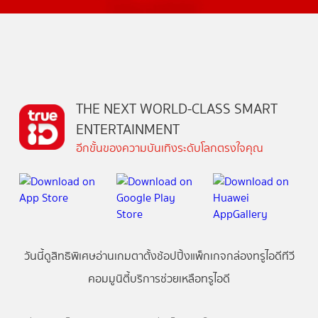
THE NEXT WORLD-CLASS SMART
ENTERTAINMENT
อีกขั้นของความบันเทิงระดับโลกตรงใจคุณ
วันนี้
ดู
สิทธิพิเศษ
อ่าน
เกม
ตาตั้ง
ช้อปปิ้ง
แพ็กเกจ
กล่องทรูไอดีทีวี
คอมมูนิตี้
บริการช่วยเหลือทรูไอดี