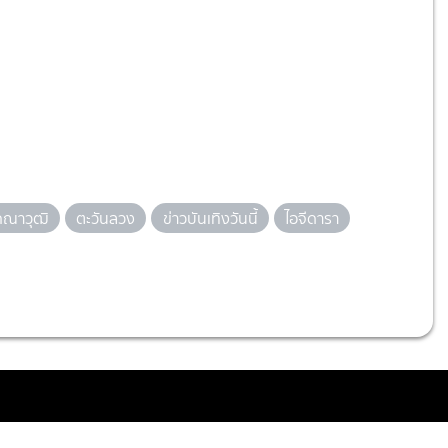
คณาวุฒิ
ตะวันลวง
ข่าวบันเทิงวันนี้
ไอจีดารา