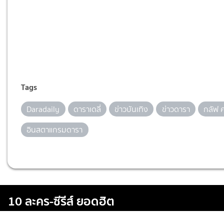
Tags
Daradaily
ดาราเดลี่
ข่าวบันเทิง
ข่าวดารา
กลัฟ 
อินสตาแกรมดารา
10 ละคร-ซีรีส์ ยอดฮิต