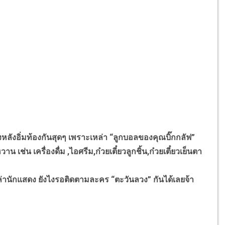
งหลังอิ่มท้องกันสุดๆ เพราะเหล่า “ลูกบอลของคุณบิ๊กกลัฟ”
 เช่น เครื่องดื่ม ,ไอศรีม,ก๋วยเตี๋ยวลูกชิ้น,ก๋วยเตี๋ยวเย็นตา
านักแสดง ยังไงรอติดตามละคร “ตะวันลวง” กันได้เลยจ้า