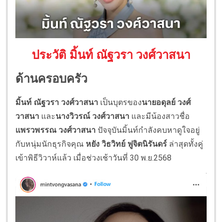
ประวัติ มิ้นท์ ณัฐวรา วงศ์วาสนา
ด้านครอบครัว
มิ้นท์ ณัฐวรา วงศ์วาสนา
เป็นบุตรของ
นายอดุลย์ วงศ์
วาสนา
และ
นางวิวรณ์ วงศ์วาสนา
และมีน้องสาวชื่อ
แพรวพรรณ วงศ์วาสนา
ปัจจุบันมิ้นท์กำลังคบหาดูใจอยู่
กับหนุ่มนักธุรกิจคุณ
หยัง วิธวิทย์ ฟูจิตนิรันดร์
ล่าสุดทั้งคู่
เข้าพิธีวิวาห์แล้ว เมื่อช่วงเช้าวันที่ 30 พ.ย.2568