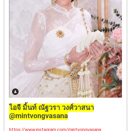
ไอจี มิ้นท์ ณัฐวรา วงศ์วาสนา
@mintvongvasana
https://www.instagram.com/mintvongvasana