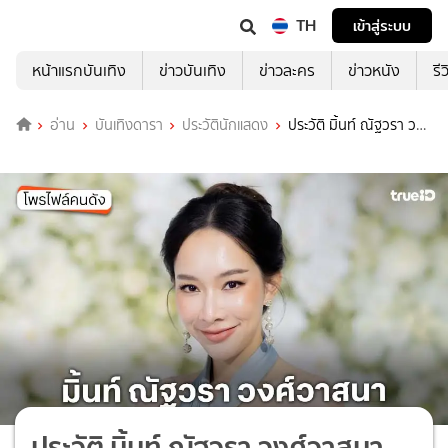
TH
เข้าสู่ระบบ
หน้าแรกบันเทิง
ข่าวบันเทิง
ข่าวละคร
ข่าวหนัง
รี
อ่าน
บันเทิงดารา
ประวัตินักแสดง
ประวัติ มิ้นท์ ณัฐวรา วงศ์
วาสนา
ประวัติ มิ้นท์ ณัฐวรา วงศ์วาสนา