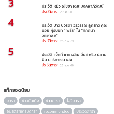
3
ประวัติ หมิว ณัชชา เตชะมงคลาภิวัฒน์
ประวัติดารา
2 ธ.ค. 68
4
ประวัติ ปาว ปวรดา วีรวรรณ ลูกสาว คุณ
บอย ผู้รับบท "เพิร์ธ" ใน "ศักดินา
วิทยาลัย"
ประวัติดารา
20 ก.พ. 69
5
ประวัติ แจ็คกี้ ชาเคอลีน มึ้นช์ หรือ ปลาย
ฝัน มาร์กาเรต เฮง
ประวัติดารา
21 ธ.ค. 68
แท็กยอดนิยม
ดารา
ข่าวบันเทิง
ข่าวดารา
ไอจีดารา
อินสตราแกรมดารา
recommended
ประวัติดารา