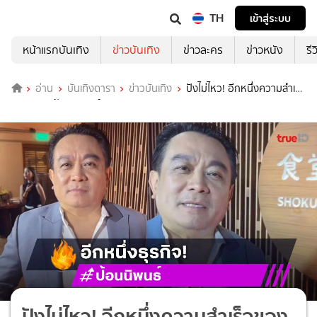
TH
เข้าสู่ระบบ
หน้าแรกบันเทิง
ข่าวบันเทิง
ข่าวละคร
ข่าวหนัง
รี
อ่าน
บันเทิงดารา
ข่าวบันเทิง
ปังไม่ไหว! อีกหนึ่งความสำเร็จ
ของ “บอสป้อน นิพนธ์”
ปังไม่ไหว! อีกหนึ่งความสำเร็จของ