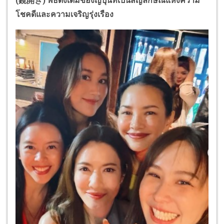
(鏡開き) พิธีดั้งเดิมของญี่ปุ่นที่เป็นสัญลักษณ์แห่งความ
โชคดีและความเจริญรุ่งเรือง