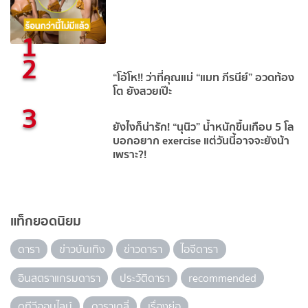
1
2
“โอ้โห!! ว่าที่คุณแม่ “แมท ภีรนีย์” อวดท้อง
โต ยังสวยเป๊ะ
3
ยังไงก็น่ารัก! “นุนิว” น้ำหนักขึ้นเกือบ 5 โล
บอกอยาก exercise แต่วันนี้อาจจะยังน้า
เพราะ?!
แท็กยอดนิยม
ดารา
ข่าวบันเทิง
ข่าวดารา
ไอจีดารา
อินสตราแกรมดารา
ประวัติดารา
recommended
ดูทีวีออนไลน์
ดาราเดลี่
เรื่องย่อ