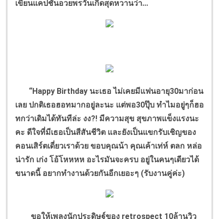
เขียนแคปชั่นอวยพรวันเกิดสุดหวานว่า...
“Happy Birthday นะเธอ ไม่เคยมีแฟนอายุ30มาก่อน
เลย ปกติเธอฮอทมากอยู่ละนะ แต่พอ30ปุ๊บ ทำไมอยู่ๆก็ฮอ
ทกว่าเดิมได้ทันทีล่ะ งง?! มีความสุข สุขภาพแข็งแรงนะ
คะ ดีใจที่มีเธอเป็นสีสันชีวิต และยังเป็นแขกรับเชิญของ
คอนเสิร์ตเดี่ยวเราด้วย ขอบคุณน้า คุณเค้าเท่ห์ ตลก หล่อ
น่ารัก เก่ง โอ้โหหหห อะไรมันจะครบ อยู่ในคนๆเดียวได้
ขนาดนี้ อยากทำงานด้วยกันอีกเยอะๆ (รับงานคู่ค่ะ)
ขอให้เพลงนักประดิษฐ์ของ retrospect 10ล้านวิว