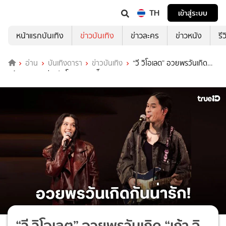
TH
เข้าสู่ระบบ
หน้าแรกบันเทิง
ข่าวบันเทิง
ข่าวละคร
ข่าวหนัง
รี
อ่าน
บันเทิงดารา
ข่าวบันเทิง
“วี วิโอเลต” อวยพรวันเกิด
“เก้า จิรายุ” แต่ละประโยคหวานเจี๊ยบ!
“วี วิโอเลต” อวยพรวันเกิด “เก้า จิ