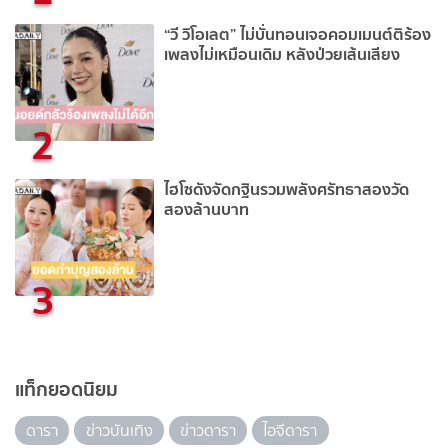
“วี วิโอเลต” ไม่บั่นทอนเจอคอมเมนต์ติร้อง
เพลงไม่เหมือนเดิม หลังป่วยเส้นเสียง
2
ไฮโซดังจัดกฐินรวมพลังศรัทธาสองวัด
สองล้านบาท
3
แท็กยอดนิยม
ดารา
ข่าวบันเทิง
ข่าวดารา
ไอจีดารา