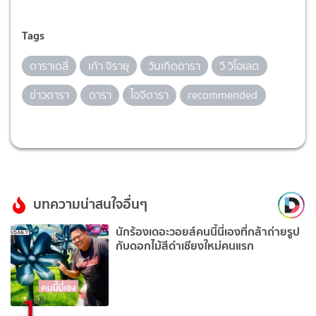
Tags
ดาราเดลี่
เก้า จิรายุ
วันเกิดดารา
วี วิโอเลต
ข่าวดารา
ดารา
ไอจีดารา
recommended
บทความน่าสนใจอื่นๆ
นักร้องเดอะวอยส์คนนี้นี่เองที่กล้าถ่ายรูป
กับดอกไม้สีดำเชียงใหม่คนแรก
1