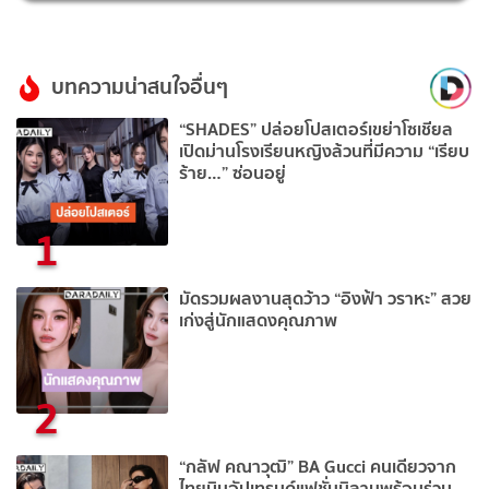
บทความน่าสนใจอื่นๆ
“SHADES” ปล่อยโปสเตอร์เขย่าโซเชียล
เปิดม่านโรงเรียนหญิงล้วนที่มีความ “เรียบ
ร้าย…” ซ่อนอยู่
1
มัดรวมผลงานสุดว้าว “อิงฟ้า วราหะ” สวย
เก่งสู่นักแสดงคุณภาพ
2
“กลัฟ คณาวุฒิ” BA Gucci คนเดียวจาก
ไทยบินอัปเทรนด์แฟชั่นมิลานพร้อมร่วม