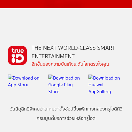
THE NEXT WORLD-CLASS SMART
ENTERTAINMENT
อีกขั้นของความบันเทิงระดับโลกตรงใจคุณ
วันนี้
ดู
สิทธิพิเศษ
อ่าน
เกม
ตาตั้ง
ช้อปปิ้ง
แพ็กเกจ
กล่องทรูไอดีทีวี
คอมมูนิตี้
บริการช่วยเหลือทรูไอดี