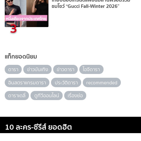
ชมโชว์ “Gucci Fall-Winter 2026”
3
แท็กยอดนิยม
ดารา
ข่าวบันเทิง
ข่าวดารา
ไอจีดารา
อินสตราแกรมดารา
ประวัติดารา
recommended
ดาราเดลี่
ดูทีวีออนไลน์
เรื่องย่อ
10 ละคร-ซีรีส์ ยอดฮิต