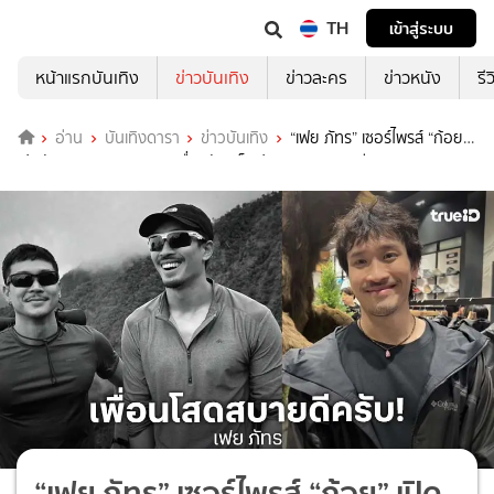
TH
เข้าสู่ระบบ
หน้าแรกบันเทิง
ข่าวบันเทิง
ข่าวละคร
ข่าวหนัง
รี
อ่าน
บันเทิงดารา
ข่าวบันเทิง
“เฟย ภัทร” เซอร์ไพรส์ “ก้อย”
เปิดตัวคบ “ทิม พิธา” เผยเพื่อนรัก “ท็อป ทศพล” สบายดี
“เฟย ภัทร” เซอร์ไพรส์ “ก้อย” เปิด