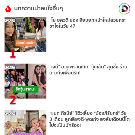
บทความน่าสนใจอื่นๆ
“โย ยศวดี ย่องเงียบยกหน้าใหม่สวยกระ
ชาใจในวัย 47
1
“เจนี่” อวยพรวันเกิด “วุ้นเส้น” สุดซึ้ง ร่าย
ยาวถึงเพื่อนรัก!
2
“แมท ภีรนีย์” รีวิวเลี้ยง “น้องภีรันทร์” วัย
3 เดือน ลูกเสียงดี-พูดเก่ง สงสัยเดือนนี้โต
ไปจะเป็นนักร้อง!