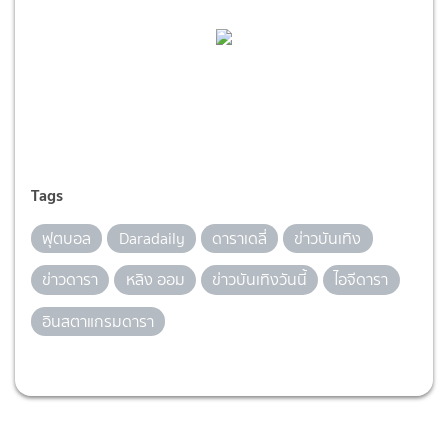
Tags
ฟุตบอล
Daradaily
ดาราเดลี่
ข่าวบันเทิง
ข่าวดารา
หลิง ออม
ข่าวบันเทิงวันนี้
ไอจีดารา
อินสตาแกรมดารา