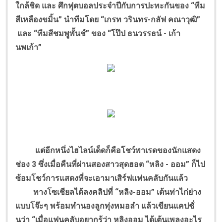
ใกล้ชิด และ ศึกฟุตบอลประจำปีกับการปะทะกันของ “ทีม
สีเหลืองขมิ้น” นำทีมโดย “เกรท วรินทร-กลัฟ คณาวุฒิ”
และ “ทีมสีชมพูพั้นช์” ของ “โป๊ป ธนวรรธน์ - เก้า
นพเก้า”
แต่อีกหนึ่งไฮไลน์เด็ดก็คือโชว์พาเรดของนักแสดง
ช่อง 3 ซึ่งเมื่อคืนที่ผ่านสองสาวสุดฮอต “หลิง - ออม” ก็ไป
ซ้อมโชว์การแสดงที่จะเอามาเสิร์ฟแฟนคลับกันแล้ว
ทางโซเชียลได้ลงคลิปที่ “หลิง-ออม” เต้นท่าไก่ย่าง
แบบโจ๊ะๆ พร้อมทำนองลูกทุ่งหมอลำ แล้วเขียนแคปชั่
นว่า “เมื่อแฟนคลับอยากรู้ว่า หลิงออม ได้เต้นเพลงอะไร