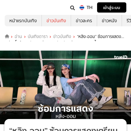
TH
เข้าสู่ระบบ
หน้าแรกบันเทิง
ข่าวบันเทิง
ข่าวละคร
ข่าวหนัง
รี
อ่าน
บันเทิงดารา
ข่าวบันเทิง
“หลิง-ออม” ซ้อมการแสดง
เตรียมโชว์งานฟุตบอลช่อง 3 แฟนคลับแห่ทายจะมาแนวไหน?
“หลิง-ออม” ซ้อมการแสดงเตรียม