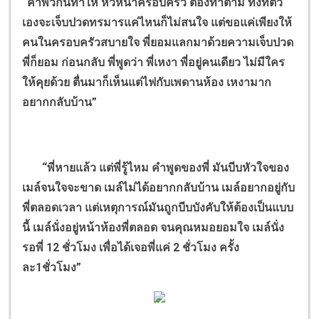
“
คำพวกนี้ทำให้ หัวหน้าครอบครัว ต้องทำตาม ทั้งที่ตัว
เองจะเจ็บปวดทรมารแค่ไหนก็ไม่สนใจ แต่ขอแค่เพียงให้
คนในครอบครัวสบายใจ พี่ยอมแลกมาด้วยความเจ็บปวด
พี่ก็ยอม ก่อนกลับ พี่พูดว่า พี่เหงา พี่อยู่คนเดียว ไม่มีใคร
ให้คุยด้วย ตื่นมาก็เห็นแต่ไฟกับเพดานห้อง เหงามาก
อยากกลับบ้าน
”
“
พี่หายแล้ว แต่พี่รู้ไหม คำพูดของพี่ มันบีบหัวใจของ
เมล์จนใจจะขาด เมล์ไม่ได้อยากกลับบ้าน เมล์อยากอยู่กับ
พี่ตลอดเวลา แต่เหตุการณ์มันถูกบีบบังคับให้ต้องเป็นแบบ
นี้ เมล์นั่งอยู่หน้าห้องพี่ตลอด จนคุณหมอยอมใจ เมล์นั่ง
รอพี่
12
ชั่วโมง เพื่อได้เจอพี่แค่
2
ชั่วโมง ครั้ง
ละ
1
ชั่วโมง
”