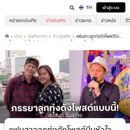
TH
เข้าสู่ระบบ
หน้าแรกบันเทิง
ข่าวบันเทิง
ข่าวละคร
ข่าวหนัง
รี
อ่าน
บันเทิงดารา
ข่าวบันเทิง
แฟนสาวลูกทุ่งดังโพสต์บีบ
หัวใจ... “หนูเข้าใจคำว่ารักกันตอนยังหายใจจริงๆก็วันนี้”
แฟนสาวลูกทุ่งดังโพสต์บีบหัวใจ...