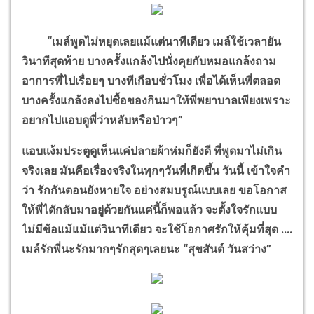
“
เมล์พูดไม่หยุดเลยแม้แต่นาทีเดียว เมล์ใช้เวลายัน
วินาทีสุดท้าย บางครั้งแกล้งไปนั่งคุยกับหมอแกล้งถาม
อาการพี่ไปเรื่อยๆ บางทีเกือบชั่วโมง เพื่อได้เห็นพี่ตลอด
บางครั้งแกล้งลงไปซื้อของกินมาให้พี่พยาบาลเพียงเพราะ
อยากไปแอบดูพี่ว่าหลับหรือป่าวๆ
”
แอบแง้มประตูดูเห็นแค่ปลายผ้าห่มก็ยังดี ที่พูดมาไม่เกิน
จริงเลย มันคือเรื่องจริงในทุกๆวันที่เกิดขึ้น วันนี้ เข้าใจคำ
ว่า รักกันตอนยังหายใจ อย่างสมบรูณ์แบบเลย ขอโอกาส
ให้พี่ไดักลับมาอยู่ด้วยกันแค่นี้ก็พอแล้ว จะตั้งใจรักแบบ
ไม่มีข้อแม้แม้แต่วินาทีเดียว จะใช้โอกาศรักให้คุ้มที่สุด ....
เมล์รักพี่นะรักมากๆรักสุดๆเลยนะ
“
สุขสันต์ วันสว่าง
”