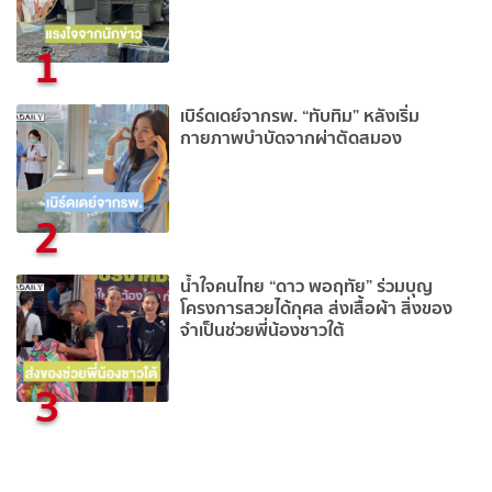
1
เบิร์ดเดย์จากรพ. “ทับทิม” หลังเริ่ม
กายภาพบำบัดจากผ่าตัดสมอง
2
น้ำใจคนไทย “ดาว พอฤทัย” ร่วมบุญ
โครงการสวยได้กุศล ส่งเสื้อผ้า สิ่งของ
จำเป็นช่วยพี่น้องชาวใต้
3