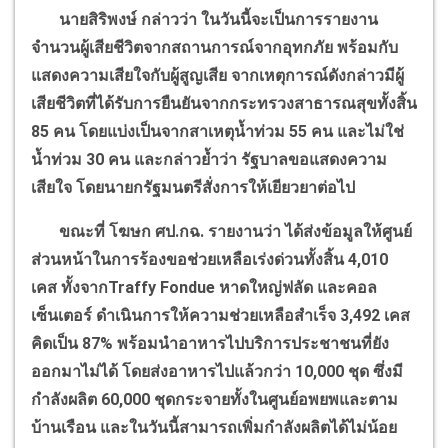
นายสิริพงษ์ กล่าวว่า ในวันนี้จะเป็นการรายงาน
จำนวนผู้เสียชีวิต​จากสถานการณ์จากอุทกภัย​ พร้อมกับ
แสดงความเสียใจกับผู้สูญเสีย​ จากเหตุการณ์ดังกล่าวมีผู้
เสียชีวิตที่ได้รับการยืนยันจากกระทรวงสาธารณสุข​ทั้งสิ้น​
85
คน โดยแบ่งเป็นจากสาเหตุน้ำท่วม​
55
คน​ และไม่ใช่
น้ำท่วม​
30
คน​ และกล่าวย้ำว่า รัฐบาลขอแสดงความ
เสียใจ​ โดยนายกรัฐมนตรีสั่งการให้เยียวยาต่อไป
ขณะที่ โฆษก ศป.กฉ.​ รายงานว่า​ ได้ส่งข้อมูล​ให้ศูนย์
ส่วนหน้าในการร้องขอช่วยเหลือเร่งด่วนทั้งสิ้น
4,010
เคส​ ทั้งจาก
Traffy Fondue
หาดใหญ่​ฟลัด​ และคอล
เซ็นเตอร์​ ดำเนินการให้ความช่วยเหลือสำเร็จ
3,492
เคส​
คิดเป็น
87%
พร้อมนำอาหารไปบริการประชาชนที่ยัง
ออกมาไม่ได้​ โดยส่งอาหารไปแล้วกว่า
10,000
ชุด​ ซึ่งมี
กำลังผลิต​
60,000
ชุดกระจายทั้งในศูนย์อพยพและตาม
บ้านเรือน​ และในวันนี้สามารถเพิ่มกำลังผลิตได้ไม่น้อย