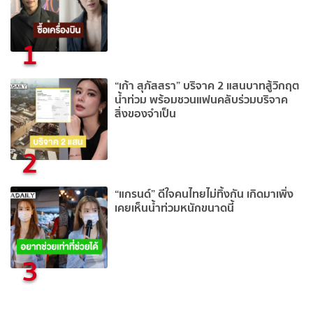
1
“เก้า สุภัสสรา” บริจาค 2 แสนบาทสู้วิกฤต
น้ำท่วม พร้อมชวนแฟนคลับร่วมบริจาค
สิ่งของจำเป็น
2
“แกรนด์” ดีใจคนไทยไม่ทิ้งกัน เกิดมาเพิ่ง
เคยเห็นน้ำท่วมหนักขนาดนี้
3