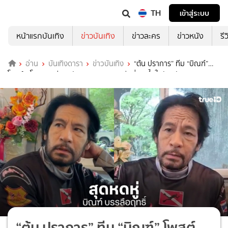
TH
เข้าสู่ระบบ
หน้าแรกบันเทิง
ข่าวบันเทิง
ข่าวละคร
ข่าวหนัง
รี
อ่าน
บันเทิงดารา
ข่าวบันเทิง
“ต้น ปราการ” ทีม “บิณฑ์”
โพสต์ ...โคตรหดหู่เลย กับภาพความสูญเสียที่เกิดขึ้นในจังหวัดสงขลา
“ต้น ปราการ” ทีม “บิณฑ์” โพสต์