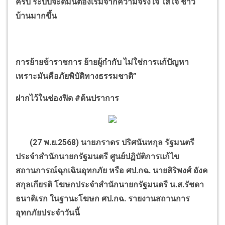
ครับ ระบบจะดีมันต้องเริ่มจากความจริงใจ ใส่ใจ ชาว
บ้านมากขึ้น
การย้ายข้าราชการ ย้ายผู้กำกับ ไม่ใช่การแก้ปัญหา
เพราะมันคือภัยพิบัติทางธรรมชาติ
”
ฝากไว้ในช่องฟิด
#
ต้นปราการ
(27
พ.ย.
2568)
นายภราดร ปริศนันทกุล​ รัฐมนตรี
ประจำสำนักนายกรัฐมนตรี ศูนย์ปฏิบัติการแก้ไข
สถานการณ์ฉุกเฉินอุทกภัย หรือ ศป.กฉ. นายสิริพงศ์​ อังค​
สกุล​เกียรติ​ โฆษกประจำสำนักนายกรัฐมนตรี น.ส.รัชดา
ธนาดิเรก ในฐานะโฆษก ศป.กฉ. รายงานสถาน​การ​
อุทกภัยประจำวันนี้