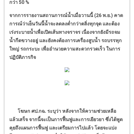
กว่า​
50 %
จากการรายงานสถานการณ์​น้ำเมื่อวานนี้ (
26
พ.ย.) คาด
การณ์​ว่า​เย็นวันนี้น้ำจะลดลงต่ำกว่าตลิ่งทุกจุด​ และต้อง​
เร่งระบายน้ำ​เพื่อเปิดเส้นทางจราจร​ เนื่องจากยังมีรถจม
น้ำกีดขวางอยู่​ และยังคงต้องการเครื่องสูบน้ำ​ รถบรรทุก
ใหญ่​ รถกระบะ เพื่ออำนวยความสะดวกรวดเร็ว ในการ
ปฏิบัติภารกิจ
โฆษก ศป.กฉ.​ ระบุว่า หลังจากให้ความช่วยเหลือ
แล้วเสร็จ จากนี้จะเป็นการฟื้นฟูและการเยียวยา ซึ่งได้พูด
คุยถึงแผนการฟื้นฟู และเตรียมการไปแล้ว โดยจะแบ่ง