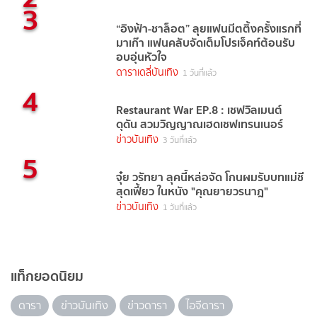
3
“อิงฟ้า-ชาล็อต” ลุยแฟนมีตติ้งครั้งแรกที่
มาเก๊า แฟนคลับจัดเต็มโปรเจ็คท์ต้อนรับ
อบอุ่นหัวใจ
ดาราเดลี่บันเทิง
1 วันที่แล้ว
4
Restaurant War EP.8 : เชฟวิลเมนต์
ดุดัน สวมวิญญาณเฮดเชฟเทรนเนอร์
ข่าวบันเทิง
3 วันที่แล้ว
5
จุ๋ย วรัทยา ลุคนี้หล่อจัด โกนผมรับบทแม่ชี
สุดเฟี้ยว ในหนัง "คุณยายวรนาฎ"
ข่าวบันเทิง
1 วันที่แล้ว
แท็กยอดนิยม
ดารา
ข่าวบันเทิง
ข่าวดารา
ไอจีดารา