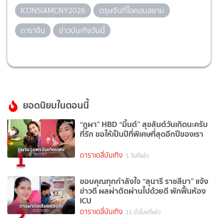
ICONSIAMCNY2026
ตรุษจีนที่ไอคอนสยาม
ดาราจีน
ข่าวบันเทิงวันนี้
ยอดนิยมในตอนนี้
“ภูผา” HBD “มิ้นต์” สุขสันต์วันเกิดนะครับ
ที่รัก ขอให้เป็นปีที่พิเศษที่สุดอีกปีของเรา
1
ดาราเดลี่บันเทิง
1 วันที่แล้ว
ขอบคุณทุกกำลังใจ “สุนารี ราชสีมา” แจ้ง
ข่าวดี ผลผ่าตัดผ่านไปด้วยดี พักฟื้นห้อง
ICU
2
ดาราเดลี่บันเทิง
11 ชั่วโมงที่แล้ว