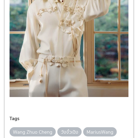
Tags
Wang Zhuo Cheng
วังจั๋วเฉิง
MariusWang