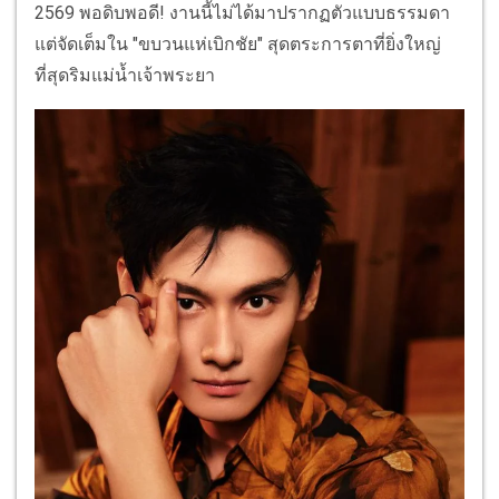
2569 พอดิบพอดี! งานนี้ไม่ได้มาปรากฏตัวแบบธรรมดา
แต่จัดเต็มใน "ขบวนแห่เบิกชัย" สุดตระการตาที่ยิ่งใหญ่
ที่สุดริมแม่น้ำเจ้าพระยา