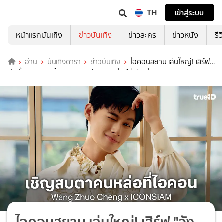
TH
เข้าสู่ระบบ
หน้าแรกบันเทิง
ข่าวบันเทิง
ข่าวละคร
ข่าวหนัง
รี
อ่าน
บันเทิงดารา
ข่าวบันเทิง
ไอคอนสยาม เล่นใหญ่! เสิร์ฟ
"วังจั๋วเฉิง" แลนดิ้งฉลองตรุษจีน-วาเลนไทน์ที่เมืองไทย
ไอคอนสยาม เล่นใหญ่! เสิร์ฟ "วัง