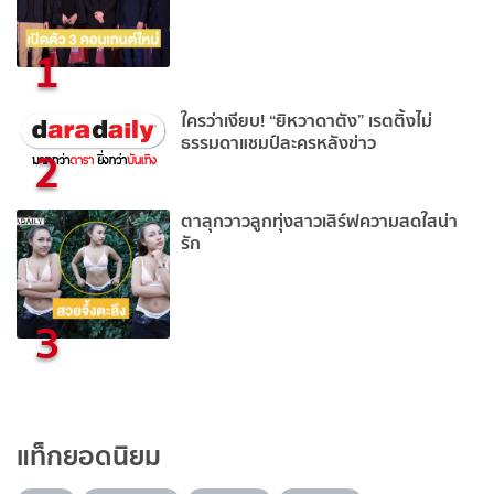
1
ใครว่าเงียบ! “ยิหวาดาตัง” เรตติ้งไม่
ธรรมดาแชมป์ละครหลังข่าว
2
ตาลุกวาวลูกทุ่งสาวเสิร์ฟความสดใสน่า
รัก
3
แท็กยอดนิยม