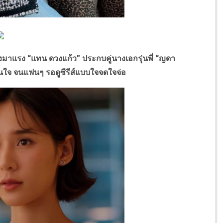
าแรง “แทน ดวงแก้ว” ประกบคู่นางเอกรุ่นพี่ “ญดา
่าสนใจ จนแฟนๆ รอดูซีรีส์แบบใจจดใจจ่อ