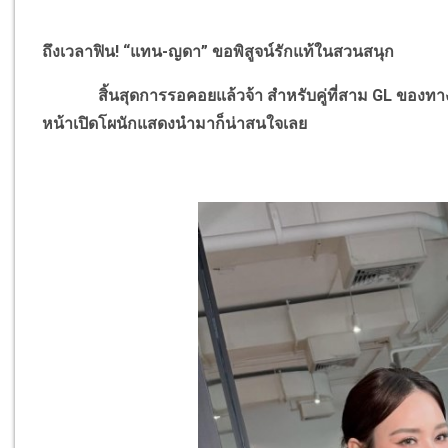
ถึงเวลาฟิน! “แทน-ญดา” ขอพิสูจน์รักแท้ในสวนสนุก
สิ้นสุดการรอคอยแล้วจ้า สำหรับคู่ที่สาม GL ของทางวิ
หน้าเปิดโผนักแสดงนำมาก็น่าสนใจเลย