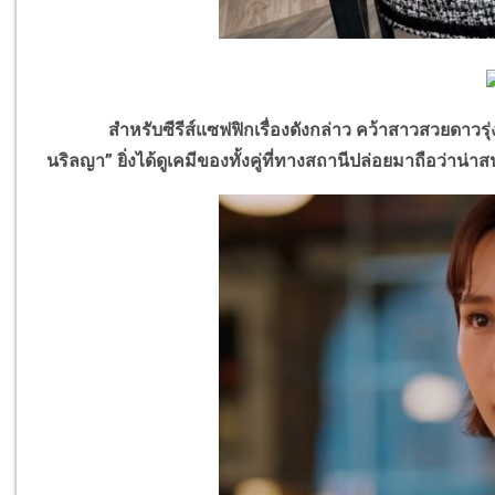
สำหรับซีรีส์แซฟฟิกเรื่องดังกล่าว คว้าสาวสวยดาวรุ่งม
นริลญา” ยิ่งได้ดูเคมีของทั้งคู่ที่ทางสถานีปล่อยมาถือว่าน