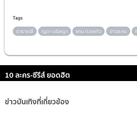
Tags
ดาราเดลี่
ญดา นริลญา
แทน ดวงแก้ว
ข่าวละคร
10 ละคร-ซีรีส์ ยอดฮิต
ข่าวบันเทิงที่เกี่ยวข้อง