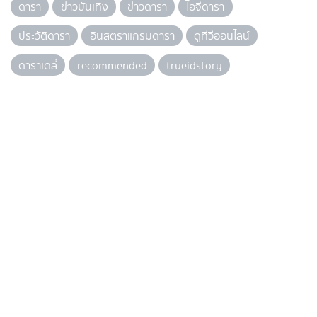
ดารา
ข่าวบันเทิง
ข่าวดารา
ไอจีดารา
ประวัติดารา
อินสตราแกรมดารา
ดูทีวีออนไลน์
ดาราเดลี่
recommended
trueidstory