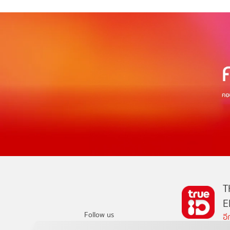
T
E
Follow us
อ