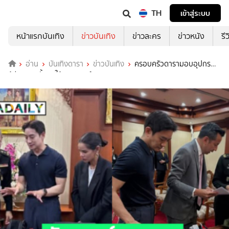
TH
เข้าสู่ระบบ
หน้าแรกบันเทิง
ข่าวบันเทิง
ข่าวละคร
ข่าวหนัง
รี
อ่าน
บันเทิงดารา
ข่าวบันเทิง
ครอบครัวดารามอบอุปกรณ์
กู้ชีพสนามขั้นสูงให้กรมแพทย์ทหารบก