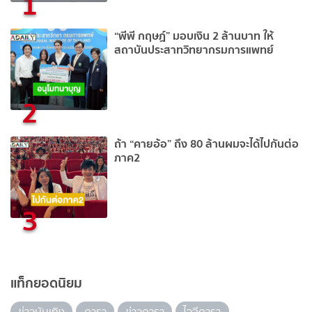
1
“พีพี กฤษฏ์” มอบเงิน 2 ล้านบาท ให้
สถาบันประสาทวิทยากรมการแพทย์
2
ถ้า “คายอ้อ” ถึง 80 ล้านผมจะได้ไปกันต่อ
ภาค2
3
แท็กยอดนิยม
ข่าวบันเทิง
ดารา
ข่าวดารา
ไอจีดารา