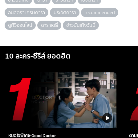
อินสตราแกรมดารา
ประวัติดารา
recommended
ดูทีวีออนไลน์
ดาราเดลี่
ข่าวบันเทิงวันนี้
10 ละคร-ซีรีส์ ยอดฮิต
หมอใจพิเศษ Good Doctor
ตามห