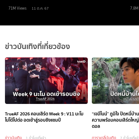
71M
Views
7.8M
11 ต.ค. 67
ข่าวบันเทิงที่เกี่ยวข้อง
TrueAF 2026 คอนเสิร์ต Week 9 : V11 นะโม
“เจมีไนน์” ภูมิใจ ปิดหนี้บ้
ไม่ได้ไปต่อ อดเข้าสู่รอบชิงแชมป์
ความพร้อมคอนเสิร์ตใหญ่ ล
ดอล
ข่าวบันเทิง
ดาราเดลี่บันเทิง
1 ชั่วโมงที่แล้ว
7 ชั่วโมงที่แล้