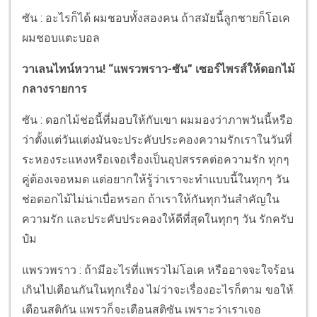
ซัน : อะไรก็ได้ ผมชอบทั้งสองคน ถ้าสมัยนี้ลูกชายก็โอเค
ผมชอบแตะบอล
วาเลนไทน์หวาน! “แพรวพราว-ซัน” เซอร์ไพรส์ให้ดอกไม้
กลางรายการ
ซัน : ดอกไม้ช่อนี้ที่มอบให้กับเขา ผมมองว่าภาพวันนี้หรือ
ว่าตั้งแต่วันแต่งมันจะประคับประคองความรักเราในวันที่
ระหองระแหงหรือเจอเรื่องเป็นอุปสรรคต่อความรัก ทุกๆ
คู่ต้องเจอหมด แต่อยากให้รู้ว่าเราจะทำแบบนี้ในทุกๆ วัน
ช่อดอกไม้ไม่น่าเบื่อหรอก ถ้าเราให้กันทุกวันสำคัญใน
ความรัก และประคับประคองให้ดีที่สุดในทุกๆ วัน รักครับ
ป๋ม
แพรวพราว : ถ้ามีอะไรที่แพรวไม่โอเค หรืออาจจะใจร้อน
เกินไปเตือนกันในทุกเรื่อง ไม่ว่าจะเรื่องอะไรก็ตาม ขอให้
เตือนสติกัน แพรวก็จะเตือนสติซัน เพราะว่าเราเจอ