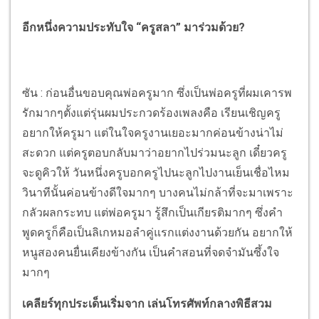
อีกหนึ่งความประทับใจ “ครูสลา” มาร่วมด้วย?
ซัน : ก่อนอื่นขอบคุณพ่อครูมาก ซึ่งเป็นพ่อครูที่ผมเคารพ
รักมากๆตั้งแต่รุ่นผมประกวดร้องเพลงคือ เรียนเชิญครู
อยากให้ครูมา แต่ในใจครูงานเยอะมากค่อนข้างน่าไม่
สะดวก แต่ครูตอบกลับมาว่าอยากไปร่วมนะลูก เดี๋ยวครู
จะดูคิวให้ วันหนึ่งครูบอกครูไปนะลูกไปงานเย็นเชื่อไหม
วินาทีนั้นค่อนข้างดีใจมากๆ บางคนไม่กล้าที่จะมาเพราะ
กลัวผลกระทบ แต่พ่อครูมา รู้สึกเป็นเกียรติมากๆ ซึ่งคำ
พูดครูก็คือเป็นลิเกหมอลำคู่แรกแต่งงานด้วยกัน อยากให้
หนูสองคนยื่นเคียงข้างกัน เป็นคำสอนที่จดจำมันซึ้งใจ
มากๆ
เคลียร์ทุกประเด็นเริ่มจาก เล่นโทรศัพท์กลางพิธีสวม