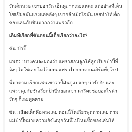
รักเด็กหรอ เขาบอกรัก เอ็นดูมากเลยแหละ แต่อย่างที่เห็น
โซเชียลมันแรงแต่หลังๆ เขากล้าเปิดใจมัน เลยทำให้เด็ก
ชอบเล่นกับซันมากกว่าแพรวอีก
เดิมทีเรียกพี่ซันตอนนี้เด็กเรียกว่าอะไร?
ซัน :ป่าปี๊
แพรว : บางคนจะมองว่า แพรวสอนลูกให้ลูกเรียกป่าปี๊ที่
จิงๆ ไม่ใช่เลย ไม่ได้สอน แพรวไปออกคอนเสิร์ตที่ยุโรป
พี่มาดาม เรียกแฟนเขาว่าปี๊มันดูแปลกๆ น่ารักจัง และ
แพรวคุยกับซันเรียกป้าปี๋หยอกเขา นาริตะชอบอะไรน่า
รักๆ ก็เลยพูดตาม
ซัน : เสียงเด็กคือหลงเลย ตอนนี้โตเกียวพูดตามเลย ถาม
แม่ป่าปี๊หมายความยังไงทุกวันนี้ไปไหนซื้อของเล่นให้