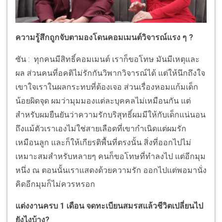
ความรู้สึกถูกจับตามองโดนคอมเมนต์วิจารณ์แรง ๆ ?
ซัน : ทุกคนมีสิทธิ์คอมเมนต์ เราก็ขอโทษ มันมีเหตุและ
ผล ส่วนคนที่อคติไม่รักกันวิพากวิจารณ์ได้ แต่ให้นึกถึงใจ
เขาใจเราในผลกระทบที่ต้องเจอ ส่วนเรื่องหอมแก้มเด็ก
น้อยผิดจุด ผมว่ามุมมองแต่ละบุคคลไม่เหมือนกัน แต่
สำหรับผมยืนยันว่าความรักบริสุทธิ์ผมมีให้กับเด็กแน่นอน
ถึงแม้ตัวเราเองไม่ใช่สายเลือดที่เขากำเนิดแต่ผมรัก
เหมือนลูก และก็ให้เกียรติพื้นที่ตรงนั้น สิ่งที่ออกไปไม่
เหมาะสมสำหรับหลายๆ คนก็ขอโทษที่ทำลงไป แต่อีกมุม
หนึ่ง ณ ตอนนั้นเราแสดงด้วยความรัก ออกไปแต่พอมานั่ง
คิดอีกมุมก็ไม่ควรหรอก
แต่งงานครบ 1 เดือน จดทะเบียนสมรสแล้วชีวิตเปลี่ยนไป
ยังไงบ้าง?