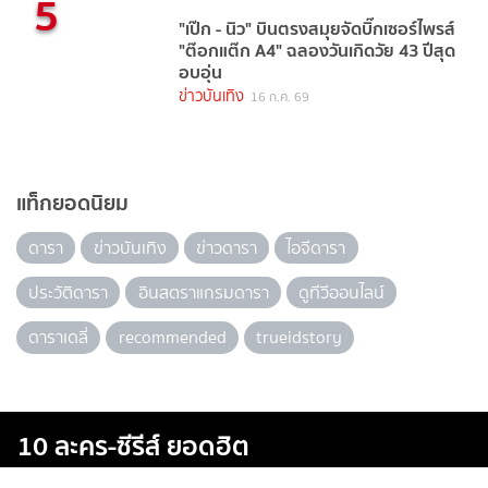
5
"เป๊ก - นิว" บินตรงสมุยจัดบิ๊กเซอร์ไพรส์
"ต๊อกแต๊ก A4" ฉลองวันเกิดวัย 43 ปีสุด
อบอุ่น
ข่าวบันเทิง
16 ก.ค. 69
แท็กยอดนิยม
ดารา
ข่าวบันเทิง
ข่าวดารา
ไอจีดารา
ประวัติดารา
อินสตราแกรมดารา
ดูทีวีออนไลน์
ดาราเดลี่
recommended
trueidstory
10 ละคร-ซีรีส์ ยอดฮิต