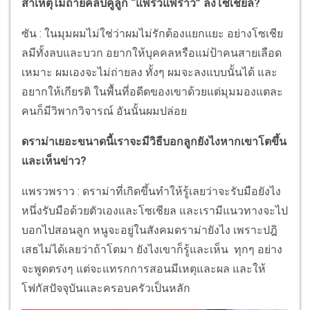
สาเหตุไม่ถ่ายคลิปคู่ลูก “แพรวแพราว” ลงโซเชียล?
ซัน : ในมุมผมไม่ใช่ว่าผมไม่รักต้องแยกแยะ อย่างโซเชีย
ลมีทั้งลบและบวก อยากให้บุคคลหรือแม่ป้าคนสายเลือด
เหมาะ ผมเองจะไม่ถ่ายลง ทั้งๆ ผมจะลงแบบนั้นได้ และ
อยากให้เกียรติ ในพื้นที่อดีตของเขาด้วยแต่มุมมองแตละ
คนก็มีวิพากวิจารณ์ อันนั้นผมปล่อย
ดราม่าเยอะขนาดนี้เราจะมีวิธีบอกลูกยังไงหากเขาโตขึ้น
และเห็นข่าว?
แพรวพราว : ดราม่าที่เกิดขึ้นทำให้รู้เลยว่าจะรับมือยังไง
หนึ่งรับมือด้วยตัวเองและโซเชียล และเรามีแนวทางจะไป
บอกไปสอนลูก หนูจะอยู่ในสังคมดราม่ายังไง เพราะปฎิ
เสธไม่ได้เลยว่าถ้าโตมา ยังไงเขาก็รู้และเห็น ทุกๆ อย่าง
จะพูดตรงๆ แต่จะแทรกการสอนมีเหตุและผล และให้
โฟกัสปัจจุบันและครอบครัวเป็นหลัก