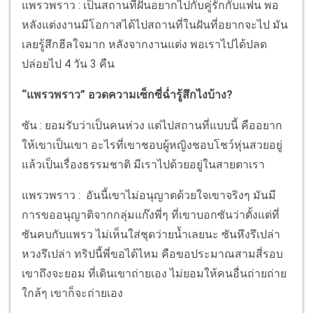
แพรวพราว : เป็นสถานที่ฝันอยากไปกับคู่รักกับแฟน พอ
หลังแต่งงานมีโอกาสได้ไปสถานที่ในฝันที่อยากจะไป มัน
เลยรู้สึกฮีลใจมาก หลังจากงานแต่ง พอเราไปได้ปลด
ปล่อยไป 4 วัน 3 คืน
“แพรวพราว” อวดความเซ็กซี่ฉ่ำรู้สึกไงบ้าง?
ซัน : ยอมรับว่าเป็นคนห่วง แต่ไปสถานที่แบบนี้ คืออยาก
ให้เขาเป็นเขา อะไรที่เขาชอบผู้หญิงชอบโชว์หุ่นสวยอยู่
แล้วเป็นเรื่องธรรมชาติ มีเราไปด้วยอยู่ในสายตาเรา
แพรวพราว : อันนี้เขาไม่อนุญาตด้วยใจเขาจริงๆ มันมี
การขออนุญาติจากกลุ่มแก๊งพี่ๆ ที่เขาบอกซันว่าตั้งแต่ที่
ซันคบกับแพรว ไม่เห็นใส่ชุดว่ายน้ำเลยนะ ซันหึงรึเปล่า
หวงรึเปล่า ทริปนี้พี่ขอได้ไหม คือขอประมาณสามสี่รอบ
เขาถึงจะยอม ที่เดินเขาถ่ายเอง ไม่ยอมให้คนอื่นถ่ายถ่าย
ใกล้ๆ เขาก็จะถ่ายเอง