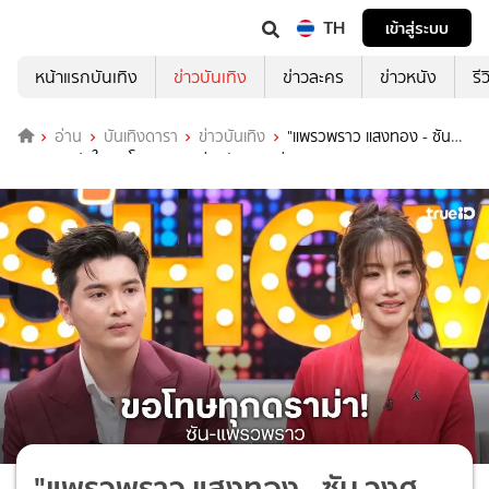
TH
เข้าสู่ระบบ
หน้าแรกบันเทิง
ข่าวบันเทิง
ข่าวละคร
ข่าวหนัง
รี
อ่าน
บันเทิงดารา
ข่าวบันเทิง
"แพรวพราว แสงทอง - ซัน
วงศธร" เปิดใจ ขอโทษทุกดราม่าหลังงานแต่ง!
"แพรวพราว แสงทอง - ซัน วงศ