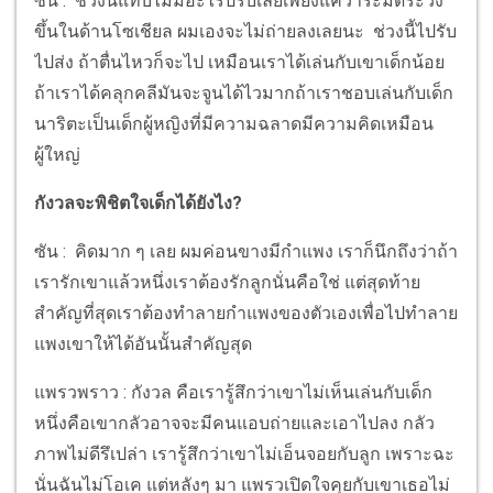
ซัน : ช่วงนี้แทบไม่มีอะไรปรับเลยเพียงแค่ว่าระมัดระวัง
ขึ้นในด้านโซเชียล ผมเองจะไม่ถ่ายลงเลยนะ ช่วงนี้ไปรับ
ไปส่ง ถ้าตื่นไหวก็จะไป เหมือนเราได้เล่นกับเขาเด็กน้อย
ถ้าเราได้คลุกคลีมันจะจูนได้ไวมากถ้าเราชอบเล่นกับเด็ก
นาริตะเป็นเด็กผู้หญิงที่มีความฉลาดมีความคิดเหมือน
ผู้ใหญ่
กังวลจะพิชิตใจเด็กได้ยังไง?
ซัน : คิดมาก ๆ เลย ผมค่อนขางมีกำแพง เราก็นึกถึงว่าถ้า
เรารักเขาแล้วหนึ่งเราต้องรักลูกนั่นคือใช่ แต่สุดท้าย
สำคัญที่สุดเราต้องทำลายกำแพงของตัวเองเพื่อไปทำลาย
แพงเขาให้ได้อันนั้นสำคัญสุด
แพรวพราว : กังวล คือเรารู้สึกว่าเขาไม่เห็นเล่นกับเด็ก
หนึ่งคือเขากลัวอาจจะมีคนแอบถ่ายและเอาไปลง กลัว
ภาพไม่ดีรึเปล่า เรารู้สึกว่าเขาไม่เอ็นจอยกับลูก เพราะฉะ
นั่นฉันไม่โอเค แต่หลังๆ มา แพรวเปิดใจคุยกับเขาเธอไม่