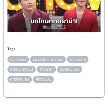
Tags
ซัน วงศธร
แพรวพราว แสงทอง
ข่าวบันเทิง
ข่าวบันเทิงวันนี้
ข่าวดารา
คุยแซ่บShow
ดูทีวีออนไลน์
ช่องวัน31