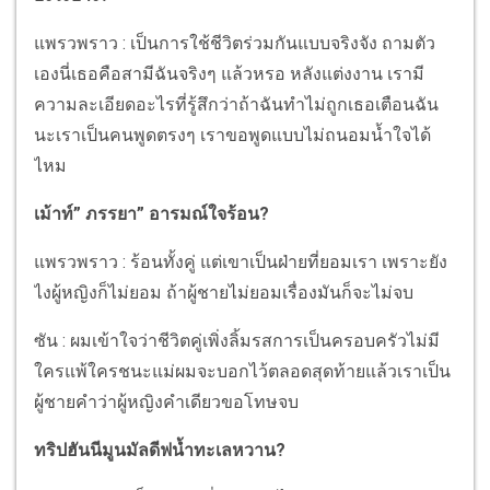
แพรวพราว : เป็นการใช้ชีวิตร่วมกันแบบจริงจัง ถามตัว
เองนี่เธอคือสามีฉันจริงๆ แล้วหรอ หลังแต่งงาน เรามี
ความละเอียดอะไรที่รู้สึกว่าถ้าฉันทำไม่ถูกเธอเตือนฉัน
นะเราเป็นคนพูดตรงๆ เราขอพูดแบบไม่ถนอมน้ำใจได้
ไหม
เม้าท์” ภรรยา” อารมณ์ใจร้อน?
แพรวพราว : ร้อนทั้งคู่ แต่เขาเป็นฝ่ายที่ยอมเรา เพราะยัง
ไงผู้หญิงก็ไม่ยอม ถ้าผู้ชายไม่ยอมเรื่องมันก็จะไม่จบ
ซัน : ผมเข้าใจว่าชีวิตคู่เพิ่งลิ้มรสการเป็นครอบครัวไม่มี
ใครแพ้ใครชนะแม่ผมจะบอกไว้ตลอดสุดท้ายแล้วเราเป็น
ผู้ชายคำว่าผู้หญิงคำเดียวขอโทษจบ
ทริปฮันนีมูนมัลดีฟน้ำทะเลหวาน?