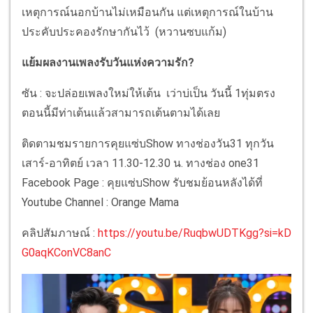
เหตุการณ์นอกบ้านไม่เหมือนกัน แต่เหตุการณ์ในบ้าน
ประคับประคองรักษากันไว้ (หวานซบแก้ม)
แย้มผลงานเพลงรับวันแห่งความรัก?
ซัน : จะปล่อยเพลงใหม่ให้เต้น เว่าบ่เป็น วันนี้ 1ทุ่มตรง
ตอนนี้มีท่าเต้นแล้วสามารถเต้นตามได้เลย
ติดตามชมรายการคุยแซ่บShow ทางช่องวัน31 ทุกวัน
เสาร์-อาทิตย์ เวลา 11.30-12.30 น. ทางช่อง one31
Facebook Page : คุยแซ่บShow รับชมย้อนหลังได้ที่
Youtube Channel : Orange Mama
คลิปสัมภาษณ์ :
https://youtu.be/RuqbwUDTKgg?si=kD
G0aqKConVC8anC