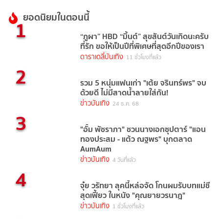
ยอดนิยมในตอนนี้
1
“ภูผา” HBD “มิ้นต์” สุขสันต์วันเกิดนะครับ
ที่รัก ขอให้เป็นปีที่พิเศษที่สุดอีกปีของเรา
ดาราเดลี่บันเทิง
11 ชั่วโมงที่แล้ว
2
รวม 5 หนุ่มแฟนเก่า "เต้ย จรินทร์พร" จบ
ด้วยดี ไม่มีสาดน้ำลายใส่กัน!
ข่าวบันเทิง
24 ธ.ค. 68
3
"อั้ม พัชราภา" ชวนนางเอกซุปตาร์ "แอน
ทองประสม - แต้ว ณฐพร" บุกตลาด
AumAum
ข่าวบันเทิง
4 วันที่แล้ว
4
จุ๋ย วรัทยา ลุคนี้หล่อจัด โกนผมรับบทแม่ชี
สุดเฟี้ยว ในหนัง "คุณยายวรนาฎ"
ข่าวบันเทิง
1 ชั่วโมงที่แล้ว