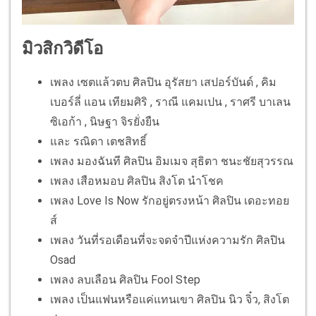
มิวสิกวิดีโอ
เพลง เซตแล้วตบ ศิลปิน อุรัสยา เสปอร์บันด์ , คิม
เบอร์ลี่ แอน เทียมศิริ , ราณี แคมเปน , ราศรี บาเลน
ซิเอก้า , นิษฐา จิรยั่งยืน
และ รณิดา เตชสิทธิ์
เพลง มองฉันที ศิลปิน อิมเมจ สุธิตา ชนะชัยสุวรรณ
เพลง เสือหมอบ ศิลปิน สิงโต นำโชค
เพลง Love Is Now รักอยู่ตรงหน้า ศิลปิน เดอะทอย
ส์
เพลง วันที่รอเดือนที่จะจดจำปีแห่งความรัก ศิลปิน
Osad
เพลง ลบเลือน ศิลปิน Fool Step
เพลง เป็นแฟนหรือแค่แทนเขา ศิลปิน นิว จิ๋ว, สิงโต