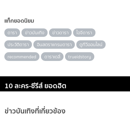
แท็กยอดนิยม
ดารา
ข่าวบันเทิง
ข่าวดารา
ไอจีดารา
ประวัติดารา
อินสตราแกรมดารา
ดูทีวีออนไลน์
recommended
ดาราเดลี่
trueidstory
10 ละคร-ซีรีส์ ยอดฮิต
ข่าวบันเทิงที่เกี่ยวข้อง