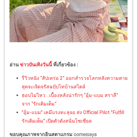
อ่าน
ข่าวบันเทิงวันนี้
ที่เกี่ยวข้อง :
รีวิวหนัง “สัปเหร่อ 2” ออกสำรวจโลกหลังความตาย
สุดจะเจิดจรัสฉบับไทบ้านสไตล์
ฮอบไม่ไหว ...เบื้องหลังน่ารักๆ “อุ้ม-แบม สราลี”
จาก “รักเติมเต็ม”
"อุ้ม-แบม" เคมีแรงทะลุจอ ส่ง Official Pilot "Fulfill
รักเติมเต็ม" เปิดตัวดังสนั่นโซเชียล
ขอบคุณภาพจากอินสตาแกรม
oomeisaya