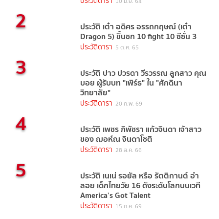
ประวัติดารา
10 มิ.ย. 64
2
ประวัติ เต๋า อดิศร อรรถกฤษณ์ (เต๋า
Dragon 5) ขึ้นชก 10 fight 10 ซีซั่น 3
ประวัติดารา
5 ต.ค. 65
3
ประวัติ ปาว ปวรดา วีรวรรณ ลูกสาว คุณ
บอย ผู้รับบท "เพิร์ธ" ใน "ศักดินา
วิทยาลัย"
ประวัติดารา
20 ก.พ. 69
4
ประวัติ เพชร ภิพัชรา แก้วจินดา เจ้าสาว
ของ ฌอห์ณ จินดาโชติ
ประวัติดารา
28 ส.ค. 66
5
ประวัติ เนเน่ รอยัล หรือ รัตติกานต์ อำ
ลอย เด็กไทยวัย 16 ดังระดับโลกบนเวที
America’s Got Talent
ประวัติดารา
15 ก.ค. 69