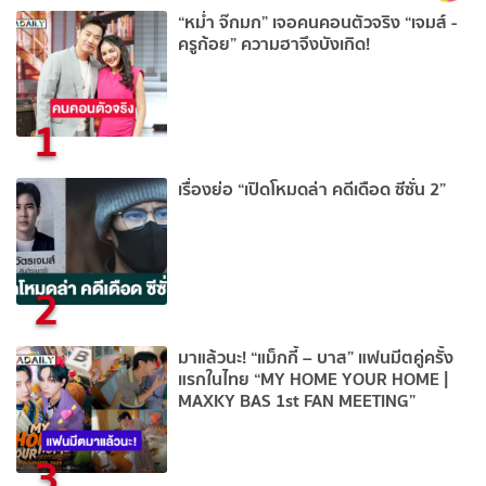
“หม่ำ จ๊กมก” เจอคนคอนตัวจริง “เจมส์ -
ครูก้อย” ความฮาจึงบังเกิด!
1
เรื่องย่อ “เปิดโหมดล่า คดีเดือด ซีซั่น 2”
2
มาแล้วนะ! “แม็กกี้ – บาส” แฟนมีตคู่ครั้ง
แรกในไทย “MY HOME YOUR HOME |
MAXKY BAS 1st FAN MEETING”
3