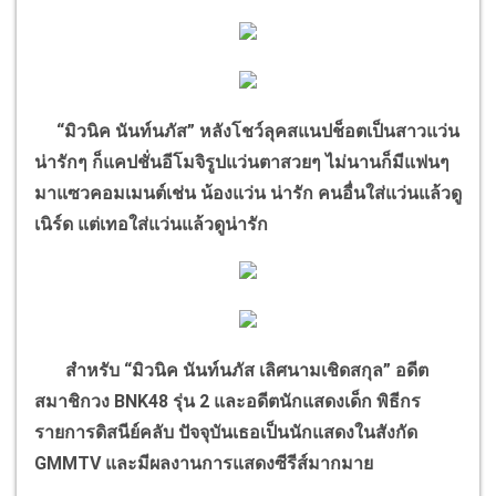
“
มิวนิค นันท์นภัส
”
หลังโชว์ลุคสแนปช็อตเป็นสาวแว่น
น่ารักๆ ก็แคปชั่นอีโมจิรูปแว่นตาสวยๆ ไม่นานก็มีแฟนๆ
มาแซวคอมเมนต์เช่น น้องแว่น น่ารัก คนอื่นใส่แว่นแล้วดู
เนิร์ด แต่เทอใส่แว่นแล้วดูน่ารัก
สำหรับ
“
มิวนิค นันท์นภัส เลิศนามเชิดสกุล
”
อดีต
สมาชิกวง
BNK48
รุ่น
2
และอดีตนักแสดงเด็ก พิธีกร
รายการดิสนีย์คลับ ปัจจุบันเธอเป็นนักแสดงในสังกัด
GMMTV
และมีผลงานการแสดงซีรีส์มากมาย