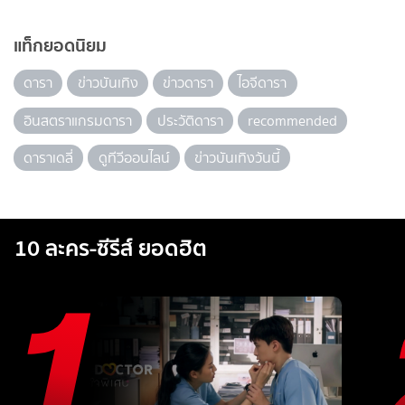
แท็กยอดนิยม
ดารา
ข่าวบันเทิง
ข่าวดารา
ไอจีดารา
อินสตราแกรมดารา
ประวัติดารา
recommended
ดาราเดลี่
ดูทีวีออนไลน์
ข่าวบันเทิงวันนี้
10 ละคร-ซีรีส์ ยอดฮิต