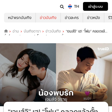
TH
เข้าสู่ระบบ
หน้าแรกบันเทิง
ข่าวบันเทิง
ข่าวละคร
ข่าวหนัง
รี
อ่าน
บันเทิงดารา
ข่าวบันเทิง
“เจมส์จิ” เฮ! “โฟม” คลอดแล้ว
ตั้งชื่อ “พบรัก” เผยหน้าโฉมหน้าลูกชายครั้งแรก
“เจมส์จิ” เฮ! “โฟม” คลอดแล้วตั้ง