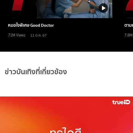
หมอใจพิเศษ Good Doctor
ตามห
71M
Views
7.8M
11 ต.ค. 67
ข่าวบันเทิงที่เกี่ยวข้อง