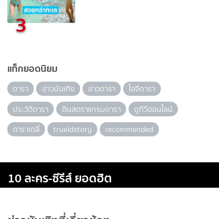
3
แท็กยอดนิยม
ดารา
ข่าวบันเทิง
ข่าวดารา
ไอจีดารา
ประวัติดารา
อินสตราแกรมดารา
ดูทีวีออนไลน์
ดาราเดลี่
trueidstory
recommended
10 ละคร-ซีรีส์ ยอดฮิต