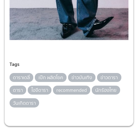
Tags
ดาราเดลี่
เป๊ก ผลิตโชค
ข่าวบันเทิง
ข่าวดารา
ดารา
ไอจีดารา
recommended
นักร้องไทย
วันเกิดดารา