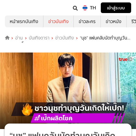
TH
เข้าสู่ระบบ
หน้าแรกบันเทิง
ข่าวบันเทิง
ข่าวละคร
ข่าวหนัง
รี
อ่าน
บันเทิงดารา
ข่าวบันเทิง
“นุช” แฟนคลับนัดทำบุญวัน
เกิด “ผลิตโชค”
“นุช” แฟนคลับนัดทำบุญวันเกิด