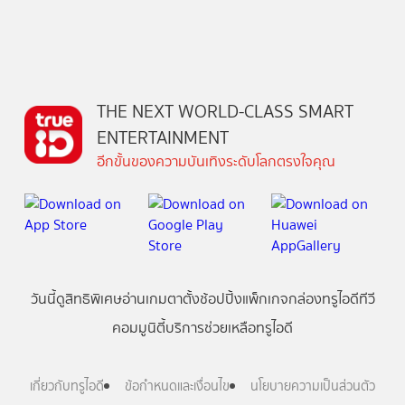
THE NEXT WORLD-CLASS SMART
ENTERTAINMENT
อีกขั้นของความบันเทิงระดับโลกตรงใจคุณ
วันนี้
ดู
สิทธิพิเศษ
อ่าน
เกม
ตาตั้ง
ช้อปปิ้ง
แพ็กเกจ
กล่องทรูไอดีทีวี
คอมมูนิตี้
บริการช่วยเหลือทรูไอดี
เกี่ยวกับทรูไอดี
ข้อกำหนดและเงื่อนไข
นโยบายความเป็นส่วนตัว