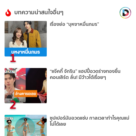
บทความน่าสนใจอื่นๆ
เรื่องย่อ “บุหงาหมื่นภมร”
1
“แจ๊คกี้ จักริน” แฮปปี้อวดร่างทองขึ้น
คอนเสิร์ต ลั่น! มีว้าวได้เรื่อยๆ
2
ซุปเปอร์มัมอวดแซ่บ กาลเวลาทำไรคุณแม่
ไม่ได้เลย