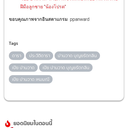
ฝีมือลูกชาย "น้องโปรด"
ขอบคุณภาพจากอินสตาแกรม
ppanward
Tags
ดารา
ประวัติดารา
ปานวาด บุญยรัตกลิน
เป้ย ปานวาด
เป้ย ปานวาด บุญยรัตกลิน
เป้ย ปานวาด เหมมณี
ยอดนิยมในตอนนี้