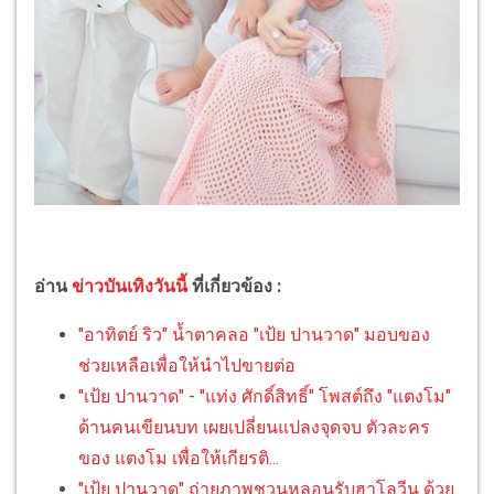
อ่าน
ข่าวบันเทิงวันนี้
ที่เกี่ยวข้อง :
"อาทิตย์ ริว" น้ำตาคลอ "เป้ย ปานวาด" มอบของ
ช่วยเหลือเพื่อให้นำไปขายต่อ
"เป้ย ปานวาด" - "แท่ง ศักดิ์สิทธิ์" โพสต์ถึง "แตงโม"
ด้านคนเขียนบท เผยเปลี่ยนแปลงจุดจบ ตัวละคร
ของ แตงโม เพื่อให้เกียรติ...
"เป้ย ปานวาด" ถ่ายภาพชวนหลอนรับฮาโลวีน ด้วย