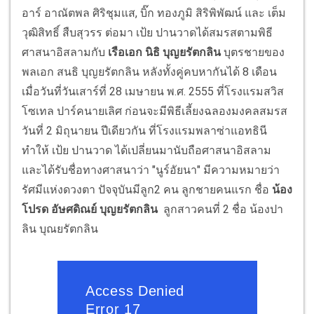
อาร์ อาณัตพล ศิริชุมแส, บิ๊ก ทองภูมิ สิริพิพัฒน์ และ เต็ม
วุฒิสิทธิ์ สืบสุวรร ต่อมา เป้ย ปานวาดได้สมรสตามพิธี
ศาสนาอิสลามกับ
เรือเอก นิธิ บุญยรัตกลิน
บุตรชายของ
พลเอก สนธิ บุญยรัตกลิน หลังทั้งคู่คบหากันได้ 8 เดือน
เมื่อวันที่วันเสาร์ที่ 28 เมษายน พ.ศ. 2555 ที่โรงแรมสวิส
โซเทล ปาร์คนายเลิศ ก่อนจะมีพิธีเลี้ยงฉลองมงคลสมรส
วันที่ 2 มิถุนายน ปีเดียวกัน ที่โรงแรมพลาซ่าแอทธินี
ทำให้ เป้ย ปานวาด ได้เปลี่ยนมานับถือศาสนาอิสลาม
และได้รับชื่อทางศาสนาว่า "นูร์อัยนา" มีความหมายว่า
รัศมีแห่งดวงตา ปัจจุบันมีลูก2 คน ลูกชายคนแรก ชื่อ
น้อง
โปรด อัษศดิณย์ บุญยรัตกลิน
ลูกสาวคนที่ 2 ชื่อ น้องปา
ลิน บุณยรัตกลิน