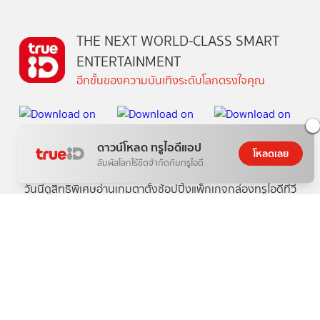
THE NEXT WORLD-CLASS SMART
ENTERTAINMENT
อีกขั้นของความบันเทิงระดับโลกตรงใจคุณ
ดาวน์โหลด ทรูไอดีแอป
โหลดเลย
สัมผัสโลกไร้ขีดจำกัดกับทรูไอดี
วันนี้
ดู
สิทธิพิเศษ
อ่าน
เกม
ตาตั้ง
ช้อปปิ้ง
แพ็กเกจ
กล่องทรูไอดีทีวี
คอมมูนิตี้
บริการช่วยเหลือทรูไอดี
เกี่ยวกับทรูไอดี
ข้อกำหนดและเงื่อนไข
นโยบายความเป็นส่วนตัว
บริการช่วยเหลือ
ติดต่อเรา