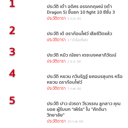
1
ประวัติ เต๋า อดิศร อรรถกฤษณ์ (เต๋า
Dragon 5) ขึ้นชก 10 fight 10 ซีซั่น 3
ประวัติดารา
5 ต.ค. 65
2
ประวัติ เต้ ดราก้อนไฟว์ เสียชีวิตแล้ว
ประวัติดารา
17 ชั่วโมงที่แล้ว
3
ประวัติ หมิว ณัชชา เตชะมงคลาภิวัฒน์
ประวัติดารา
2 ธ.ค. 68
4
ประวัติ หยวน กวินรัฎฐ์ ยศอมรสุนทร หรือ
หยวน ดราก้อนไฟว์
ประวัติดารา
3 ก.พ. 66
5
ประวัติ ปาว ปวรดา วีรวรรณ ลูกสาว คุณ
บอย ผู้รับบท "เพิร์ธ" ใน "ศักดินา
วิทยาลัย"
ประวัติดารา
20 ก.พ. 69