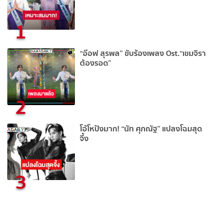
1
“อ๊อฟ สุรพล” ขับร้องเพลง Ost.“เขมจิรา
ต้องรอด”
2
โอ้โหปังมาก! “นัท ศุภณัฐ” แปลงโฉมสุด
จึ้ง
3