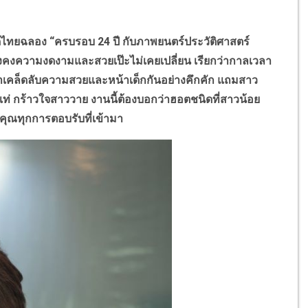
ดไทยฉลอง “ครบรอบ 24 ปี กับภาพยนตร์ประวัติศาสตร์
ว ยังคงความงดงามและสวยเป๊ะไม่เคยเปลี่ยน เรียกว่ากาลเวลา
าเคล็ดลับความสวยและหน้าเด็กกันอย่างคึกคัก แถมสาว
ท่ กร้าวใจสาววาย งานนี้ต้องบอกว่าฮอตชนิดที่สาวน้อย
บคุณทุกการตอบรับที่เข้ามา