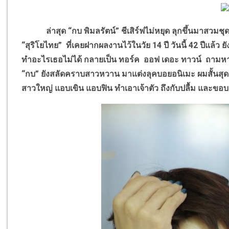
ล่าสุด “กบ พิมลรัตน์” ชีเสิร์ฟไม่หยุด ลุกขึ้นมาสวมชุ
“สุริโยไทย” ที่เคยฝากผลงานไว้ในวัย 14 ปี วันนี้ 42 ปีแล้
ทำอะไรเธอไม่ได้ กลายเป็น ทอร์ค ออฟ เดอะ ทาวน์ ถามห
“กบ” ยังสลัดคราบสาวหวาน มาแต่งลุคบอยอนิเมะ ผมสั้นสุดเ
สาวใหญ่ แอบเขิน แอบฟิน ทำเอาเจ้าตัว ถึงกับปลื้ม และขอ