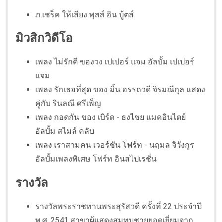
ภ.เชร็ค ให้เสียง พุสส์ อิน บู้ตส์
มิวสิกวิดีโอ
เพลง ไม่รักดี ของวง เปเปอร์ แจม อัลบั้ม เปเปอร์
แจม
เพลง รักเธอที่สุด ของ มิ้น อรรถวดี จิรมณีกุล แสดง
คู่กับ รินลณี ศรีเพ็ญ
เพลง กอดกัน ของ เบิร์ด - ธงไชย แมคอินไตย์
อัลบั้ม สไมล์ คลับ
เพลง เราสามคน เวอร์ชัน โฟร์ท - นฤมล จิวังกูร
อัลบั้มเพลงพิเศษ โฟร์ท อินสไปเรชั่น
รางวัล
รางวัลพระราชทานพระสุรัสวดี ครั้งที่ 22 ประจำปี
พ.ศ. 2541 สาขาผู้แสดงสมทบชายยอดเยี่ยมจาก