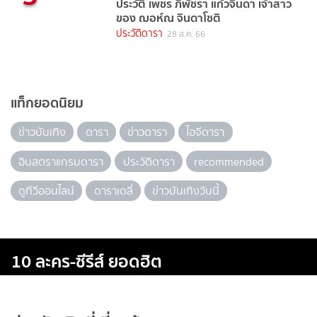
ประวัติ เพชร ภิพัชรา แก้วจินดา เจ้าสาว
ของ ฌอห์ณ จินดาโชติ
ประวัติดารา
28 ส.ค. 66
แท็กยอดนิยม
ข่าวบันเทิง
ดารา
ข่าวดารา
ไอจีดารา
อินสตราแกรมดารา
ประวัติดารา
recommended
ดูทีวีออนไลน์
ดาราเดลี่
ข่าวบันเทิงวันนี้
10 ละคร-ซีรีส์ ยอดฮิต