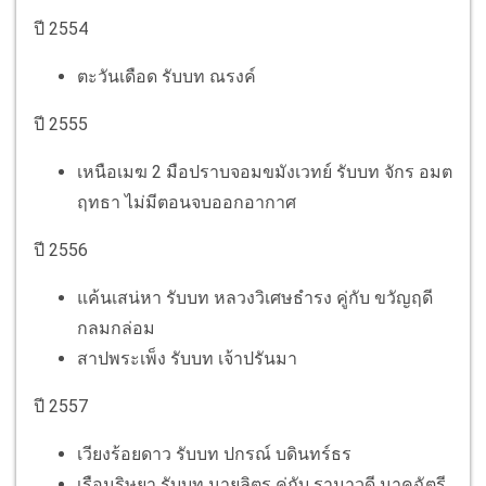
ปี 2554
ตะวันเดือด รับบท ณรงค์
ปี 2555
เหนือเมฆ 2 มือปราบจอมขมังเวทย์ รับบท จักร อมต
ฤทธา ไม่มีตอนจบออกอากาศ
ปี 2556
แค้นเสน่หา รับบท หลวงวิเศษธำรง คู่กับ ขวัญฤดี
กลมกล่อม
สาปพระเพ็ง รับบท เจ้าปรันมา
ปี 2557
เวียงร้อยดาว รับบท ปกรณ์ บดินทร์ธร
เรือนริษยา รับบท นายลิตร คู่กับ รามาวดี นาคฉัตรี