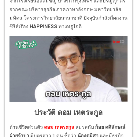
จากโรงเรียนอัสสัมชัญ บางรัก กรุงเทพฯ และปริญญาตรี
จากคณะบริหารธุรกิจ ภาคภาษาอังกฤษ มหาวิทยาลัย
มหิดล โครงการวิทยาลัยนานาชาติ ปัจจุบันกำลังมีผลงาน
ซีรีส์เรื่อง
HAPPINESS
ทางทรูไอดี
ประวัติ ดอม เหตระกูล
ด้านชีวิตส่วนตัว
ดอม เหตระกูล
สมรสกับ
ก้อย ศศิลักษณ์
ฝ่ายจำปา
มีบุตรสาว 1 คน ชื่อว่า
น้องดมิสา
และมีธุรกิจ