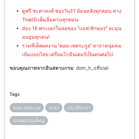
ดูฟรี ชะตาหงส์ ช่องวัน31 ย้อนหลังทุกตอน ทาง
TrueID เต็มอิ่มครบทุกตอน
ส่อง 16 พระเอกในจอของ "แอฟ ทักษอร" ละมุน
อบอุ่นทุกคน!
รวมทีเด็ดผลงาน "ดอม เหตระกูล"​ ดาราหนุ่มคม
เข้มแบบไทย เตรียมโกอินเตอร์เป็นคนต่อไป
ขอบคุณภาพจากอินสตาแกรม
dom_h_official
Tags
ดอม เหตระกูล
ดารา
ประวัติดารา
นักแสดงรุ่นใหญ่