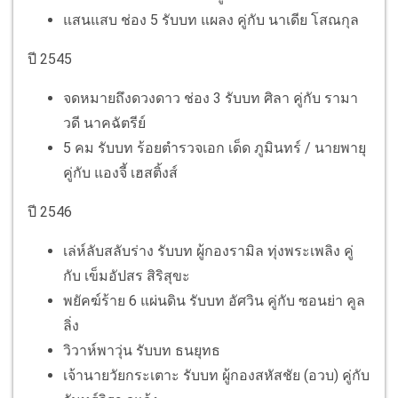
แสนแสบ ช่อง 5 รับบท แผลง คู่กับ นาเดีย โสณกุล
ปี 2545
จดหมายถึงดวงดาว ช่อง 3 รับบท ศิลา คู่กับ รามา
วดี นาคฉัตรีย์
5 คม รับบท ร้อยตำรวจเอก เด็ด ภูมินทร์ / นายพายุ
คู่กับ แองจี้ เฮสติ้งส์
ปี 2546
เล่ห์ลับสลับร่าง รับบท ผู้กองรามิล ทุ่งพระเพลิง คู่
กับ เข็มอัปสร สิริสุขะ
พยัคฆ์ร้าย 6 แผ่นดิน รับบท อัศวิน คู่กับ ซอนย่า คูล
ลิ่ง
วิวาห์พาวุ่น รับบท ธนยุทธ
เจ้านายวัยกระเตาะ รับบท ผู้กองสหัสชัย (อวบ) คู่กับ