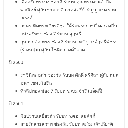
เลือดรักทระนง ช่อง 3 รับบท คุณพระศานต์ เลิศ
พาณิชย์ คู่กับ รามาวดี นาคฉัตรีย์, ธัญญาเรศ ราม
ณรงค์
ละครเทิดพระเกียรติชุด ใต้ร่มพระบารมี ตอน คลื่น
แห่งศรัทธา ช่อง 7 รับบท อุฤทธิ์
กุหลาบตัดเพชร ช่อง 3 รับบท เทวัญ วงศ์ฤทธิ์พัชรา
(ร่างหนุ่ม) คู่กับ โชติกา วงศ์วิลาศ
ปี 2560
ราชินีหมอลำ ช่องวัน รับบท ศักดิ์ ศรีศิลา คู่กับ กมล
ชนก เขมะโยธิน
ทิวลิปทอง ช่อง 7 รับบท ร.ต.อ. จักรี (แจ็คกี้)
ปี 2561
มือปราบเหยี่ยวดำ รับบท ร.ต.อ. สมศักดิ์
สายรักสายสวาท ช่องวัน รับบท หม่อมเจ้าเกียรติ