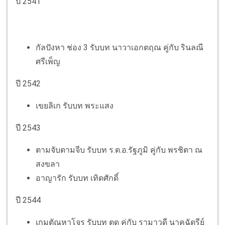
ปี 2541
กัลปังหา ช่อง 3 รับบท นาวาเอกตฤณ คู่กับ รินลณี
ศรีเพ็ญ
ปี 2542
เขยลิเก รับบท พระแสง
ปี 2543
ตามจับตามจีบ รับบท ร.ต.อ.รัฐภูมิ คู่กับ พรชิตา ณ
สงขลา
อาญารัก รับบท เทิดศักดิ์
ปี 2544
เกมตัณหาโจร รับบท ตด คู่กับ รามาวดี นาคฉัตรีย์