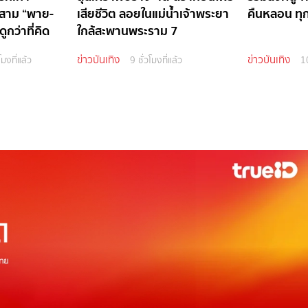
ิกสาม “พาย-
เสียชีวิต ลอยในแม่น้ำเจ้าพระยา
คืนหลอน ทุ
ดูกว่าที่คิด
ใกล้สะพานพระราม 7
ข่าวบันเทิง
ข่าวบันเทิง
โมงที่แล้ว
9 ชั่วโมงที่แล้ว
10