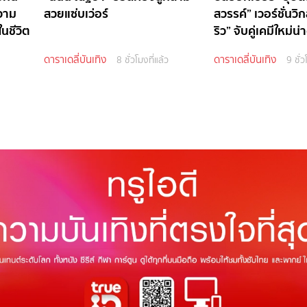
ความ
สวยแซ่บเว่อร์
สวรรค์” เวอร์ชั่นว
นชีวิต
ริว” จับคู่เคมีใหม่น่า
ดาราเดลี่บันเทิง
ดาราเดลี่บันเทิง
8 ชั่วโมงที่แล้ว
9 ชั่ว