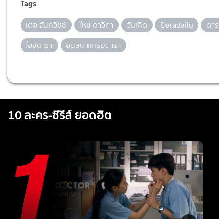
Tags
เต๋อ ฉันทวิชช์
ใหม่ ดาวิกา
วันเกิด
Daradaily
ดารา
ไอจีดารา
อินสตาแกรมดารา
10 ละคร-ซีรีส์ ยอดฮิต