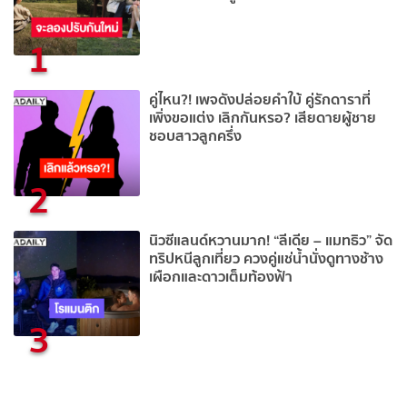
1
คู่ไหน?! เพจดังปล่อยคำใบ้ คู่รักดาราที่
เพิ่งขอแต่ง เลิกกันหรอ? เสียดายผู้ชาย
ชอบสาวลูกครึ่ง
2
นิวซีแลนด์หวานมาก! “ลีเดีย – แมทธิว” จัด
ทริปหนีลูกเที่ยว ควงคู่แช่น้ำนั่งดูทางช้าง
เผือกและดาวเต็มท้องฟ้า
3