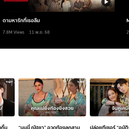
ตามหารักที่เธอลืม
7.8M
Views
11 พ.ย. 68
2
กิ้น
“นนนี่ ณัฐชา” อวดท้องลูกสาม
ปล่อยทีเซอร์ “อุบัต