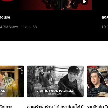
Mouse
สง
4.3M
Views
1 ส.ค. 68
10.
ิรักเกาะ
สุดเศร้าพบร่าง "เต้ ดราก้อนไฟว์"
รวมลิงค์ดู T