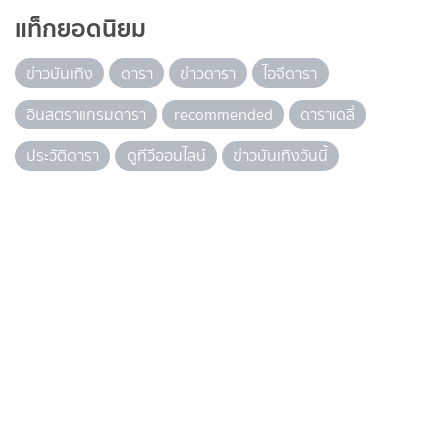
แท็กยอดนิยม
ข่าวบันเทิง
ดารา
ข่าวดารา
ไอจีดารา
อินสตราแกรมดารา
recommended
ดาราเดลี่
ประวัติดารา
ดูทีวีออนไลน์
ข่าวบันเทิงวันนี้