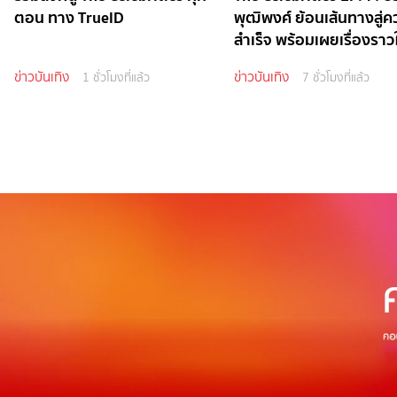
ตอน ทาง TrueID
พุฒิพงศ์ ย้อนเส้นทางสู่
สำเร็จ พร้อมเผยเรื่องราวใ
ข่าวบันเทิง
ข่าวบันเทิง
1 ชั่วโมงที่แล้ว
7 ชั่วโมงที่แล้ว