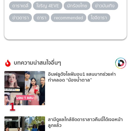
ดาราเดลี่
โจริญ 4EVE
นักร้องไทย
ข่าวบันเทิง
ข่าวดารา
ดารา
recommended
ไอจีดารา
บทความน่าสนใจอื่นๆ
อินฟลูดังไลฟ์มอบ1 แสนบาทช่วยค่า
ทำคลอด “น้องน้ำตาล”
1
สามีดูแลใกล้ชิดดาราสาวคืนนี้ได้เจอหน้า
ลูกแล้ว