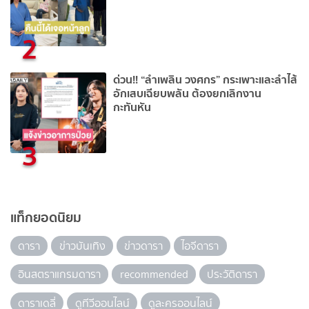
2
ด่วน!! “ลำเพลิน วงศกร” กระเพาะและลำไส้
อักเสบเฉียบพลัน ต้องยกเลิกงาน
กะทันหัน
3
แท็กยอดนิยม
ดารา
ข่าวบันเทิง
ข่าวดารา
ไอจีดารา
อินสตราแกรมดารา
recommended
ประวัติดารา
ดาราเดลี่
ดูทีวีออนไลน์
ดูละครออนไลน์