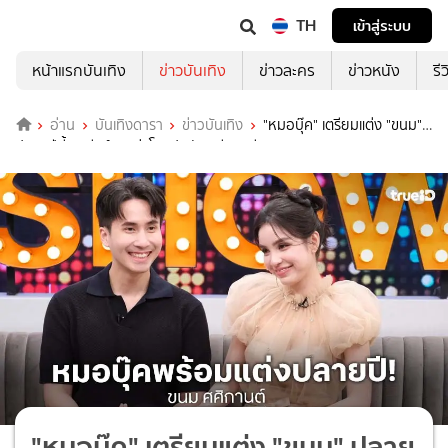
TH
เข้าสู่ระบบ
หน้าแรกบันเทิง
ข่าวบันเทิง
ข่าวละคร
ข่าวหนัง
รี
อ่าน
บันเทิงดารา
ข่าวบันเทิง
"หมอบุ๊ค" เตรียมแต่ง "ขนม"
ปลายปีนี้! เคลียร์ดราม่าโยงปมกับอดีตสามี
"หมอบุ๊ค" เตรียมแต่ง "ขนม" ปลาย