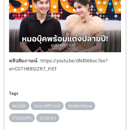
คลิปสัมภาษณ์
: https://youtu.be/dN4566oc7eo?
si=CGTH8XGIZR7_FrEf
Tags
หมอบุ๊ค
ขนม ศศิกานต์
คุยแซ่บShow
ข่าวบันเทิง
ข่าวดารา