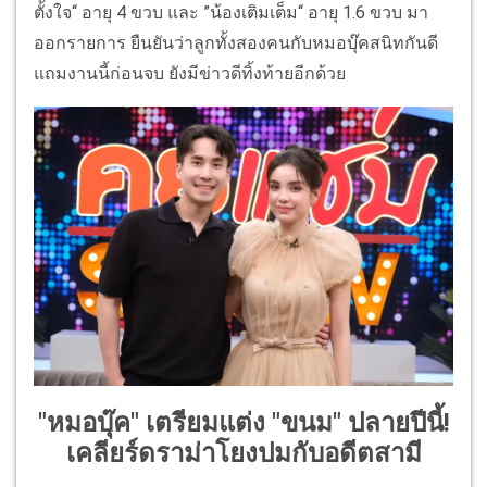
ตั้งใจ“ อายุ 4 ขวบ และ ”น้องเติมเต็ม“ อายุ 1.6 ขวบ มา
ออกรายการ ยืนยันว่าลูกทั้งสองคนกับหมอบุ๊คสนิทกันดี
แถมงานนี้ก่อนจบ ยังมีข่าวดีทิ้งท้ายอีกด้วย
"หมอบุ๊ค" เตรียมแต่ง "ขนม" ปลายปีนี้!
เคลียร์ดราม่าโยงปมกับอดีตสามี