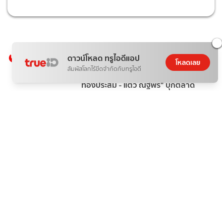
ยอดนิยมในตอนนี้
ดาวน์โหลด ทรูไอดีแอป
1
โหลดเลย
สัมผัสโลกไร้ขีดจำกัดกับทรูไอดี
"อั้ม พัชราภา" ชวนนางเอกซุปตาร์ "แอน
ทองประสม - แต้ว ณฐพร" บุกตลาด
AumAum
ข่าวบันเทิง
2 วันที่แล้ว
2
ทรูวิชั่นส์ ชวนคนไทยร่วมลุ้น "เนเน่ รอยัล"
บนเวที AMERICA’S GOT TALENT
SEASON 21 เริ่ม 6 ส.ค.นี้ ทาง
TrueVisions NOW
ข่าวบันเทิง
1 วันที่แล้ว
3
ส่องลิสต์นักแสดง "เกมส์โกงเกมส์" การ
รวมตัวของ 8 นักต้มตุ๋น
ข่าวบันเทิง
20 ก.ค. 69