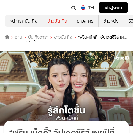
TH
เข้าสู่ระบบ
หน้าแรกบันเทิง
ข่าวบันเทิง
ข่าวละคร
ข่าวหนัง
รี
อ่าน
บันเทิงดารา
ข่าวบันเทิง
“ฟรีน-เบ็คกี้” อัปเดตซีรีส์ เผย
ปีที่ผ่านมารู้สึกโตขึ้น และสนุกไปกับงาน
“ฟรีน-เบ็คกี้” อัปเดตซีรีส์ เผยปีที่