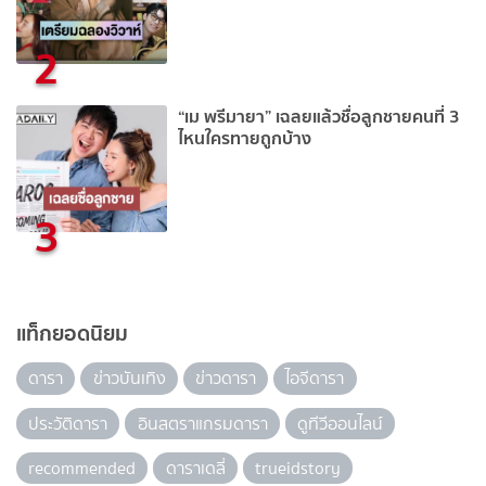
2
“เม พรีมายา” เฉลยแล้วชื่อลูกชายคนที่ 3
ไหนใครทายถูกบ้าง
3
แท็กยอดนิยม
ดารา
ข่าวบันเทิง
ข่าวดารา
ไอจีดารา
ประวัติดารา
อินสตราแกรมดารา
ดูทีวีออนไลน์
recommended
ดาราเดลี่
trueidstory