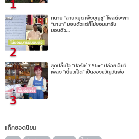
1
ทนาย “สายหยุด เพ็งบุญชู” โพสต์จะพา
“นานา” มอบตัวแต่ก็ไม่ยอมมารับ
มอบตัว...
2
สุดปลื้มใจ “ปอร์เช่ 7 Star” ปล่อยเอ็มวี
เพลง “เตี๋ยวเป็ด” เป็นของขวัญวันพ่อ
3
แท็กยอดนิยม