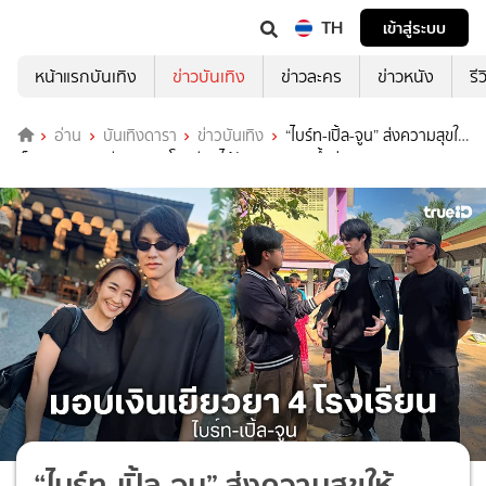
TH
เข้าสู่ระบบ
หน้าแรกบันเทิง
ข่าวบันเทิง
ข่าวละคร
ข่าวหนัง
รี
อ่าน
บันเทิงดารา
ข่าวบันเทิง
“ไบร์ท-เปิ้ล-จูน” ส่งความสุขให้
เด็กๆ มอบเงินเยียวยา 4 โรงเรียนได้รับผลกระทบน้ำท่วม
“ไบร์ท-เปิ้ล-จูน” ส่งความสุขให้