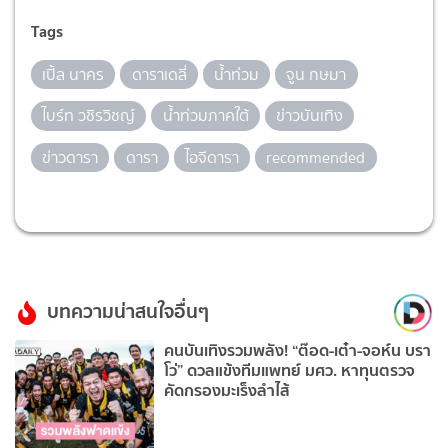
Tags
เปิ้ล นาคร
ดาราเดลี่
น้ำท่วม
จูน กษมา
ไบร์ท วชิรวิชญ์
น้ำท่วมภาคใต้
ข่าวบันเทิง
ข่าวดารา
ดารา
ไอจีดารา
recommended
บทความน่าสนใจอื่นๆ
คนบันเทิงรวมพลัง! “ต๊อด-เต๋า-จอห์น บรา
โว่” ดวลแข้งทีมแพทย์ มศว. หาทุนตรวจ
คัดกรองมะเร็งลำไส้