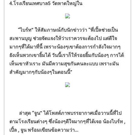
4.โรงเรียนเทศบาล5 วัดหาดใหญ่ใน
“ไบร์ท” ให้สัมภาษณ์กับนักข่าวว่า “พี่เปิ้ลช่วยเป็น
สะพานบุญ ช่วยจัดแจงให้ว่าเราควรจะต้องไป แต่ดีใจ
มากๆที่ได้มาที่นี้ เพราะน้องๆเขาต้องการกำลังใจมากๆ
ยังเห็นพวกเขายิ้มได้ วันนี้เราก็ให้รอยยิ้มกับน้องๆ การได้
เห็นเขาหัวเราะ มันมีความสุขกันคนละแบบ เพราะมัน
สำคัญมากๆกับน้องๆในตอนนี้”
ล่าสุด “จูน” ได้โพสต์ภาพบรรยากาศเมื่อวานนี้ที่ไป
ตามโรงเรียนต่างๆ ซึ่งน้องๆดีใจมากๆที่ได้เจอ น้องไบร์ท ,
เปิ้ล , จูน พร้อมเขียนข้อความว่า...