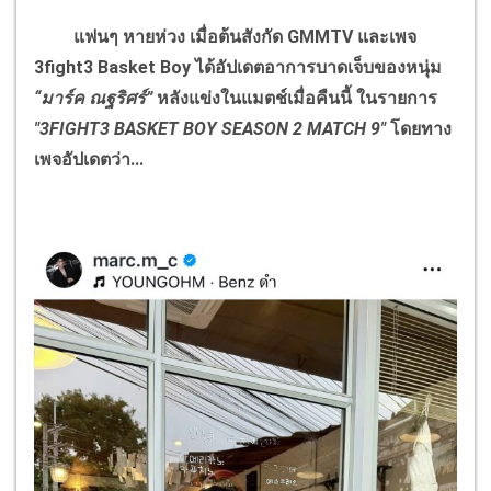
แฟนๆ หายห่วง เมื่อต้นสังกัด
GMMTV
และเพจ
3
fight
3
Basket Boy
ได้อัปเดตอาการบาดเจ็บของหนุ่ม
“มาร์ค ณฐริศร์”
หลังแข่งในแมตช์เมื่อคืนนี้ ในรายการ
"3
FIGHT
3
BASKET BOY SEASON
2
MATCH
9"
โดยทาง
เพจอัปเดตว่า...