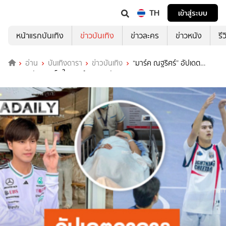
TH
เข้าสู่ระบบ
หน้าแรกบันเทิง
ข่าวบันเทิง
ข่าวละคร
ข่าวหนัง
รี
อ่าน
บันเทิงดารา
ข่าวบันเทิง
“มาร์ค ณฐริศร์” อัปเดต
อาการหลังบาดเจ็บในแมตช์รายการดัง