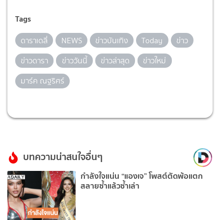
Tags
ดาราเดลี่
NEWS
ข่าวบันเทิง
Today
ข่าว
ข่าวดารา
ข่าววันนี้
ข่าวล่าสุด
ข่าวใหม่
มาร์ค ณฐริศร์
บทความน่าสนใจอื่นๆ
กำลังใจแน่น “แองเจ” โพสต์ตัดพ้อแตก
สลายซ้ำแล้วซ้ำเล่า