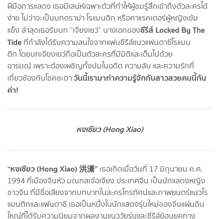
ฝีมือการแสดง เธอมีเสน่ห์เฉพาะตัวที่ทำให้ผู้ชมรู้สึกเข้าถึงตัวละครได้
ง่าย ไม่ว่าจะเป็นบทดราม่า โรแมนติก หรือคาแรคเตอร์ผู้หญิงเข้ม
ซีรีส์ Locked By The
แข็ง ล่าสุดเธอรับบท “เจียงเยว่” นางเอกของ
Tide
ที่กำลังได้รับความสนใจจากแฟนซีรีส์แนวแฟนตาซีโรแมน
ติก โดยบทเจียงเยว่ถือเป็นตัวละครที่มีมิติและเต็มไปด้วย
อารมณ์ เพราะต้องเผชิญทั้งปมในอดีต ความลับ และความรักที่
วันนี้เรามาทำความรู้จักกับสาวสวยคนนี้กัน
เกี่ยวข้องกับโชคชะตา
ค่า!
หงเซียว (Hong Xiao)
“หงเซียว (Hong Xiao) 洪潇”
เธอเกิดเมื่อวันที่ 17 มิถุนายน ค.ศ.
1994 ที่เมืองจินหัว มณฑลเจ้อเจียง ประเทศจีน เป็นนักแสดงหญิง
ชาวจีน ที่มีชื่อเสียงจากบทบาทในละครโทรทัศน์และภาพยนตร์แนวโร
แมนติกและแฟนตาซี เธอเป็นหนึ่งในนักแสดงรุ่นใหม่ของจีนแผ่นดิน
ใหญ่ที่ได้รับความนิยมจากผลงานแนววัยรุ่นและซีรีส์ย้อนยุคทาง