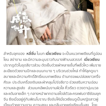
หลี่ซิ่น
เมี่ยวเยียน
สำหรับลุคของ
ในบท
จะเป็นแนวเทพเซียนที่ดูอ่อน
เมี่ยวเยียน
โยน สง่างาม และมีความละมุนราวกับนางฟ้าบนสวรรค์
ปรากฏตัวในชุดสีขาวล้วน ตัดเย็บด้วยผ้าหลายชั้นที่พลิ้วไหว เพิ่มราย
ละเอียดด้วยงานปักและขนนกบาง ๆ บริเวณช่วงไหล่ ทำให้ลุคดูเบา
สบายและมีความศักดิ์สิทธิ์แบบเทพเซียน ด้านทรงผมปล่อยยาวครึ่ง
ศีรษะ ประดับเครื่องเงินและผ้าคลุมโปร่งสีขาว ช่วยเสริมความอ่อน
หวานและสูงส่ง ส่วนเมคอัพเน้นงานผิวใส คิ้วเรียว ดวงตานุ่มนวล
และแต้มลายเล็ก ๆ กลางหน้าผากตามสไตล์ตัวละครแฟนตาซีย้อนยุค
จีน ยิ่งเมื่ออยู่คู่กับพิณโบราณ ยิ่งขับให้เมี่ยวเยียนดูเป็นหญิงสาวผู้
เปี่ยมด้วยความงาม ความสงบ และกลิ่นอายแห่งเซียนชั้นสูง โดย