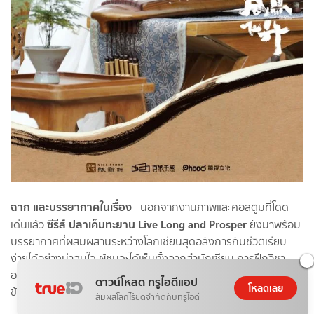
ฉาก และบรรยากาศในเรื่อง
นอกจากงานภาพและคอสตูมที่โดด
ซีรีส์ ปลาเค็มทะยาน Live Long and Prosper
เด่นแล้ว
ยังมาพร้อม
บรรยากาศที่ผสมผสานระหว่างโลกเซียนสุดอลังการกับชีวิตเรียบ
ง่ายได้อย่างน่าสนใจ ผู้ชมจะได้เห็นทั้งฉากสำนักเซียน การฝึกวิชา
อาวุธวิเศษ และการต่อสู้แย่งชิงพลังในยุทธภพที่เต็มไปด้วยความเข้ม
ดาวน์โหลด ทรูไอดีแอป
โหลดเลย
ข้น
สัมผัสโลกไร้ขีดจำกัดกับทรูไอดี