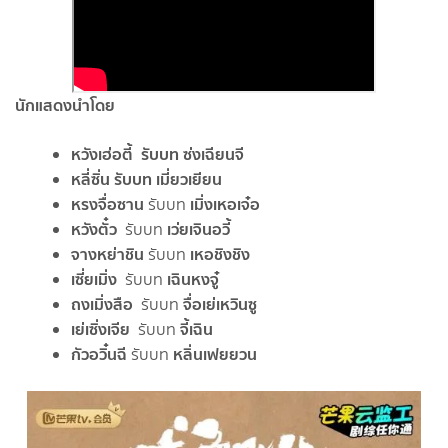
นักแสดงนำโดย
หวังเฮ่อ
ตี้
รับบท
ซ่งเฉียนจี
หลี่ซิ่น รับบท เมี่ยวเยียน
หรงจื่อซาน
เมิ่งเหอเจ๋อ
รับบท
หวังตั๋ว
เว่ยเจินอวี้
รับบท
จางหย่าชิน
เหอชิงชิง
รับบท
เซี่ยเมิ่ง
เฉินหงจู๋
รับบท
ถงเมิ่งสือ
จื่อเย่เหวินซู
รับบท
เย่เซิ่งเจีย
จี้เฉิน
รับบท
กัวอวิ๋นฉี
หลิ่นเฟยยวน
รับบท