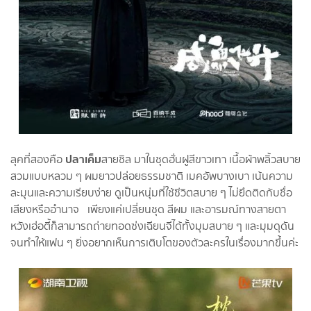
ปลาเค็ม
ลุคที่สองคือ
สายชิล มาในชุดฮั่นฝูสีขาวเทา เนื้อผ้าพลิ้วสบาย
สวมแบบหลวม ๆ ผมยาวปล่อยธรรมชาติ เมคอัพบางเบา เน้นความ
ละมุนและความเรียบง่าย ดูเป็นหนุ่มที่ใช้ชีวิตสบาย ๆ ไม่ยึดติดกับชื่อ
เสียงหรืออำนาจ เพียงแค่เปลี่ยนชุด สีผม และอารมณ์ทางสายตา
หวังเฮ่อตี้ก็สามารถถ่ายทอดซ่งเฉียนจีได้ทั้งมุมสบาย ๆ และมุมดุดัน
จนทำให้แฟน ๆ ยิ่งอยากเห็นการเติบโตของตัวละครในเรื่องมากขึ้นค่ะ