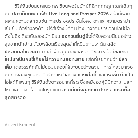
ซีรีส์จีนย้อนยุคแนวเทพเซียนฟอร์มยักษ์ที่ฉีกทุกกฎเกณฑ์เดิมๆ
ปลาเค็มทะยานฟ้า Live Long and Prosper 2026
กับ
ซีรีส์ที่ผสม
ผสานความตลกขบขัน การประชดประชันโชคชะตา และความดราม่า
เข้มข้นได้อย่างลงตัว ซีรีส์เรื่องนี้ดัดแปลงมาจากนิยายออนไลน์ชื่อ
ฉงกวนอั้นตู้
ดังในชื่อเดียวกันของนักเขียน
ซึ่งได้รับความนิยมอย่าง
สลัด
สูงจากนักอ่าน ด้วยพล็อตเรื่องสุดล้ำที่หยิบยกประเด็น
ปลอกคอโชคชะตา
ขอเกิด
มาเล่าผ่านมุมมองของอดีตยอดฝีมือที่
ใหม่มาเป็นคนขี้เกียจไร้ความทะเยอทะยาน
ปลา
หรือที่เรียกกันว่า
เค็ม
แต่สวรรค์กลับไม่ยอมปล่อยให้เขาอยู่อย่างสงบ การโคจรมาเจอ
หวังเฮ่อ
ตี้
หลี่ซิ่น
กันของสองซูเปอร์สตาร์แถวหน้าอย่าง
และ
ถือเป็น
ไฮไลต์ที่แฟนๆ ซีรีส์จีนตั้งตารอมากที่สุด ซึ่งเคมีของคู่นี้มีความแปลก
สายมึนตึงสุดกวน
สายรุกตื๊อ
ใหม่ และน่าสนใจมากในรูปแบบ
ปะทะ
สุดสตรอง
Advertisement