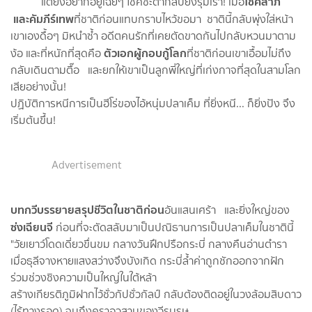
โชคลาภ
แต่ยิ่งอยากอยู่เฉยๆ โชคชะตากลับยิ่งรุมเร้า! เมื่อ
และคัมภีร์เทพ
ที่ชาติก่อนแทบกราบไหว้ขอมา ชาตินี้กลับพุ่งใส่หน้า
เขาเองดื้อๆ มิหนำซ้ำ อดีตคนรักที่เคยตัดขาดกันไปกลับหวนมาตาม
ตัวเอกผู้กอบกู้โลก
ง้อ และที่หนักที่สุดคือ
ที่ชาติก่อนเขาเอื้อมไม่ถึง
กลับเดินตามตื๊อ และยกให้เขาเป็นลูกพี่ใหญ่ที่เก่งกาจที่สุดในสามโลก
เสียอย่างนั้น!
ปฏิบัติการหนีการเป็นฮีโร่ของไอ้หนุ่มปลาเค็ม ที่ยิ่งหนี... ก็ยิ่งปัง จึง
เริ่มต้นขึ้น!
Advertisement
บทกวีบรรยายสรุปชีวิตในชาติก่อน
อันแสนเศร้า และยิ่งใหญ่ของ
ซ่งเฉียนจี
ก่อนที่จะตัดสลับมาเป็นปณิธานการเป็นปลาเค็มในชาตินี้
"วัยเยาว์โดดเดี่ยวขื่นขม กลางวันฝึกปรือกระบี่ กลางคืนอ่านตำรา
เมื่อธุลีจางหายแสงสว่างจึงบังเกิด กระบี่ล้ำค่าถูกชักออกจากฝัก
ร่วมช่วงชิงความเป็นใหญ่ในใต้หล้า
สร้างเกียรติภูมิฝากไว้ชั่วกัปชั่วกัลป์ กลับต้องติดอยู่ในวงล้อมสิบดาว
(ไร้ทางรอด) จนถึงคราอวสานของวีรบุรุษ