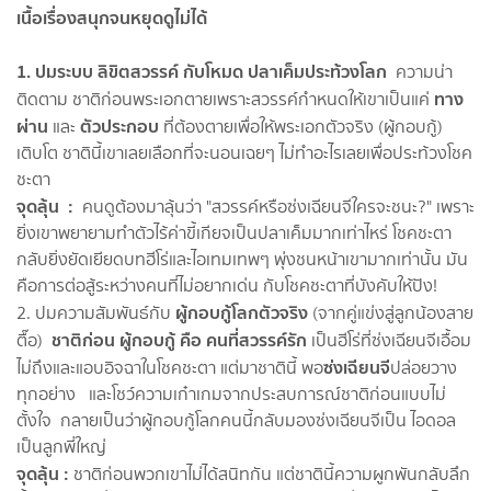
เนื้อเรื่องสนุกจนหยุดดูไม่ได้
1. ปมระบบ ลิขิตสวรรค์ กับโหมด ปลาเค็มประท้วงโลก
ความน่า
ทาง
ติดตาม ชาติก่อนพระเอกตายเพราะสวรรค์กำหนดให้เขาเป็นแค่
ผ่าน
ตัวประกอบ
และ
ที่ต้องตายเพื่อให้พระเอกตัวจริง (ผู้กอบกู้)
เติบโต ชาตินี้เขาเลยเลือกที่จะนอนเฉยๆ ไม่ทำอะไรเลยเพื่อประท้วงโชค
ชะตา
จุดลุ้น :
คนดูต้องมาลุ้นว่า "สวรรค์หรือซ่งเฉียนจีใครจะชนะ?" เพราะ
ยิ่งเขาพยายามทำตัวไร้ค่าขี้เกียจเป็นปลาเค็มมากเท่าไหร่ โชคชะตา
กลับยิ่งยัดเยียดบทฮีโร่และไอเทมเทพๆ พุ่งชนหน้าเขามากเท่านั้น มัน
คือการต่อสู้ระหว่างคนที่ไม่อยากเด่น กับโชคชะตาที่บังคับให้ปัง!
ผู้กอบกู้โลกตัวจริง
2. ปมความสัมพันธ์กับ
(จากคู่แข่งสู่ลูกน้องสาย
ชาติก่อน ผู้กอบกู้ คือ คนที่สวรรค์รัก
ตื๊อ)
เป็นฮีโร่ที่ซ่งเฉียนจีเอื้อม
ซ่งเฉียนจี
ไม่ถึงและแอบอิจฉาในโชคชะตา แต่มาชาตินี้ พอ
ปล่อยวาง
ทุกอย่าง และโชว์ความเก๋าเกมจากประสบการณ์ชาติก่อนแบบไม่
ตั้งใจ กลายเป็นว่าผู้กอบกู้โลกคนนี้กลับมองซ่งเฉียนจีเป็น ไอดอล
เป็นลูกพี่ใหญ่
จุดลุ้น :
ชาติก่อนพวกเขาไม่ได้สนิทกัน แต่ชาตินี้ความผูกพันกลับลึก