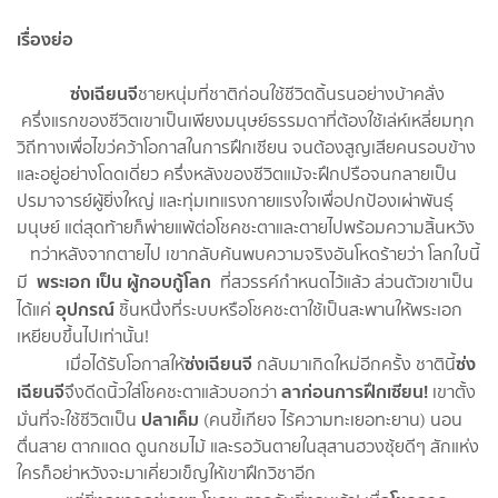
เรื่องย่อ
ซ่งเฉียนจี
ชายหนุ่มที่ชาติก่อนใช้ชีวิตดิ้นรนอย่างบ้าคลั่ง
ครึ่งแรกของชีวิตเขาเป็นเพียงมนุษย์ธรรมดาที่ต้องใช้เล่ห์เหลี่ยมทุก
วิถีทางเพื่อไขว่คว้าโอกาสในการฝึกเซียน จนต้องสูญเสียคนรอบข้าง
และอยู่อย่างโดดเดี่ยว ครึ่งหลังของชีวิตแม้จะฝึกปรือจนกลายเป็น
ปรมาจารย์ผู้ยิ่งใหญ่ และทุ่มเทแรงกายแรงใจเพื่อปกป้องเผ่าพันธุ์
มนุษย์ แต่สุดท้ายก็พ่ายแพ้ต่อโชคชะตาและตายไปพร้อมความสิ้นหวัง
ทว่าหลังจากตายไป เขากลับค้นพบความจริงอันโหดร้ายว่า โลกใบนี้
พระเอก เป็น ผู้กอบกู้โลก
มี
ที่สวรรค์กำหนดไว้แล้ว ส่วนตัวเขาเป็น
อุปกรณ์
ได้แค่
ชิ้นหนึ่งที่ระบบหรือโชคชะตาใช้เป็นสะพานให้พระเอก
เหยียบขึ้นไปเท่านั้น!
ซ่งเฉียนจี
ซ่ง
เมื่อได้รับโอกาสให้
กลับมาเกิดใหม่อีกครั้ง ชาตินี้
เฉียนจี
ลาก่อนการฝึกเซียน!
จึงดีดนิ้วใส่โชคชะตาแล้วบอกว่า
เขาตั้ง
ปลาเค็ม
มั่นที่จะใช้ชีวิตเป็น
(คนขี้เกียจ ไร้ความทะเยอทะยาน) นอน
ตื่นสาย ตากแดด ดูนกชมไม้ และรอวันตายในสุสานฮวงซุ้ยดีๆ สักแห่ง
ใครก็อย่าหวังจะมาเคี่ยวเข็ญให้เขาฝึกวิชาอีก