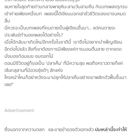
ลมหายใจสุดท้ายท่ามกลางพายุหิมะสามวันสามคืน กับบทเพลงรุกรบ
เข้าค่ายเพียงหนึ่งบท เพลงนี้ได้เขียนบอกเล่าชั่วชีวิตของเขาจนหมด
สิ้น
นี่ควรจะเป็นบทเพลงที่คนตายเป็นผู้เขียนขึ้นมา... แต่คนตายจะ
ประพันธ์ทำนองเพลงได้อย่างไร?
เมื่อได้กลับมาเกิดใหม่อีกครั้งในชาตินี้ เขาจึงไม่อยากบำเพ็ญเซียน
อีกต่อไปแล้ว สิ่งที่เขาต้องการมีเพียงแค่การนอนตื่นสาย ตากแดด
นั่งมองก้อนเมฆ ชมดอกไม้
ตอนมีชีวิตอยู่ก็ขอเป็น 'ปลาเค็ม' ที่มีความสุข พอถึงคราวตายก็แค่
เลือกสุสานที่มีฮวงซุ้ยดีๆ สักแห่ง
ใครหน้าไหนก็อย่าหวังจะมาปลุกให้ปลาเค็มอย่างเขาพลิกตัวฟื้นขึ้นมา
เลย!"
Advertisement
ปมเหล่านี้จะทำให้
ซึ่งนอกจากความตลก และขายขำของตัวเอกแล้ว