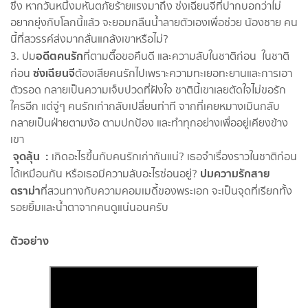
ซึ้ง หากวันหนึ่งมหันตภัยร้ายแรงมาถึง ซ่งเฉียนจีที่ปากบอกว่าไม่
อยากยุ่งกับโลกนี้แล้ว จะยอมกลืนน้ำลายตัวเองเพื่อช่วย น้องชาย คน
นี้ที่สวรรค์ส่งมากลั่นแกล้งเขาหรือไม่?
อดีตคนรัก
3. ปม
ที่ตามตื๊อขอคืนดี และความลับในชาติก่อน ในชาติ
ซ่งเฉียนจี
ก่อน
ต้องเสียคนรักไปเพราะความทะเยอทะยานและการเอา
ตัวรอด กลายเป็นความเจ็บปวดที่ฝังใจ ชาตินี้เขาเลยตัดใจไม่ขอรัก
ใครอีก แต่จู่ๆ คนรักเก่ากลับเปลี่ยนท่าที จากที่เคยหมางเมินกลับ
กลายเป็นฝ่ายตามง้อ ตามปกป้อง และทำทุกอย่างเพื่ออยู่เคียงข้าง
เขา
จุดลุ้น :
เกิดอะไรขึ้นกับคนรักเก่ากันแน่? เธอจำเรื่องราวในชาติก่อน
ปมความรักสาย
ได้เหมือนกัน หรือเธอมีความลับอะไรซ่อนอยู่?
ดราม่า
ที่สวนทางกับความคอมเมดี้ของพระเอก จะเป็นจุดที่เรียกทั้ง
รอยยิ้มและน้ำตาจากคนดูแน่นอนครับ
ตัวอย่าง