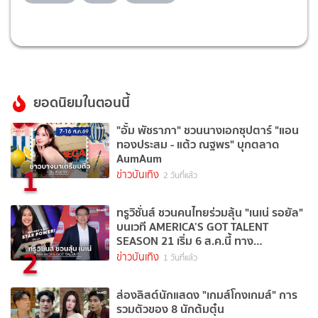
ยอดนิยมในตอนนี้
"อั้ม พัชราภา" ชวนนางเอกซุปตาร์ "แอน
ทองประสม - แต้ว ณฐพร" บุกตลาด
AumAum
1
ข่าวบันเทิง
2 วันที่แล้ว
ทรูวิชั่นส์ ชวนคนไทยร่วมลุ้น "เนเน่ รอยัล"
บนเวที AMERICA’S GOT TALENT
SEASON 21 เริ่ม 6 ส.ค.นี้ ทาง
2
TrueVisions NOW
ข่าวบันเทิง
1 วันที่แล้ว
ส่องลิสต์นักแสดง "เกมส์โกงเกมส์" การ
รวมตัวของ 8 นักต้มตุ๋น