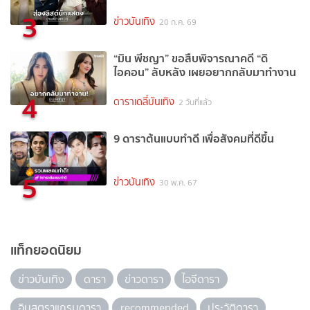
3
ข่าวบันเทิง
20 ก.ค. 69
“มิน พีชญา” ขอสืบพิจารณาคดี “ดิ
ไอคอน” ลับหลัง เผยอยากกลับมาทำงาน
4
ดาราเดลี่บันเทิง
2 วันที่แล้ว
9 ดาราต้นแบบทำดี เพื่อสังคมที่ดีขึ้น
5
ข่าวบันเทิง
30 พ.ค. 67
แท็กยอดนิยม
ข่าวบันเทิง
ดารา
ข่าวดารา
ไอจีดารา
อินสตราแกรมดารา
recommended
ประวัติดารา