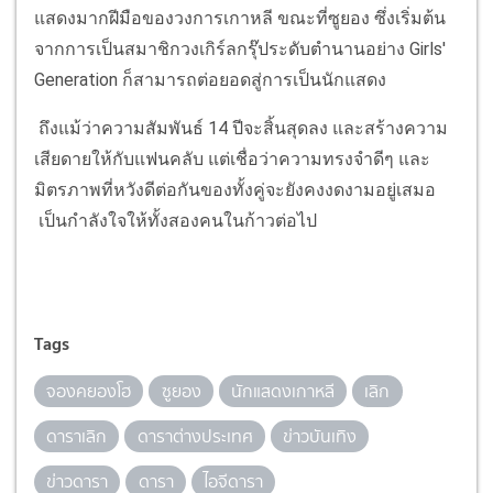
แสดงมากฝีมือของวงการเกาหลี ขณะที่ซูยอง ซึ่งเริ่มต้น
จากการเป็นสมาชิกวงเกิร์ลกรุ๊ประดับตำนานอย่าง Girls'
Generation ก็สามารถต่อยอดสู่การเป็นนักแสดง
ถึงแม้ว่าความสัมพันธ์ 14 ปีจะสิ้นสุดลง และสร้างความ
เสียดายให้กับแฟนคลับ แต่เชื่อว่าความทรงจำดีๆ และ
มิตรภาพที่หวังดีต่อกันของทั้งคู่จะยังคงงดงามอยู่เสมอ
เป็นกำลังใจให้ทั้งสองคนในก้าวต่อไป
Tags
จองคยองโฮ
ซูยอง
นักแสดงเกาหลี
เลิก
ดาราเลิก
ดาราต่างประเทศ
ข่าวบันเทิง
ข่าวดารา
ดารา
ไอจีดารา