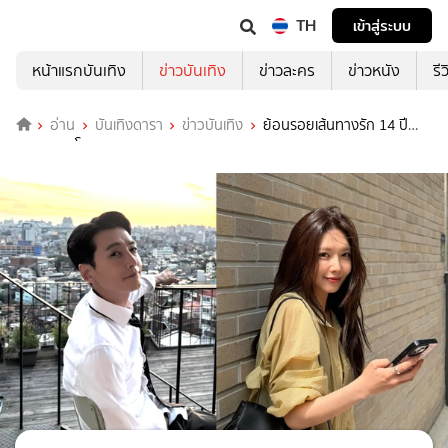
TH
เข้าสู่ระบบ
หน้าแรกบันเทิง
ข่าวบันเทิง
ข่าวละคร
ข่าวหนัง
รี
อ่าน
บันเทิงดารา
ข่าวบันเทิง
ย้อนรอยเส้นทางรัก 14 ปี
จองคยองโฮ & ซูยอง