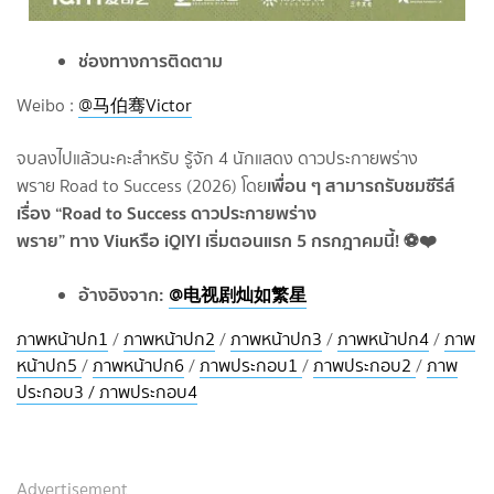
ช่องทางการติดตาม
Weibo :
@马伯骞Victor
จบลงไปแล้วนะคะสำหรับ รู้จัก 4 นักแสดง ดาวประกายพร่าง
เพื่อน ๆ สามารถรับชมซีรีส์
พราย Road to Success (2026) โดย
เรื่อง “Road to Success ดาวประกายพร่าง
พราย” ทาง Viuหรือ iQIYI เริ่มตอนแรก 5 กรกฎาคมนี้! ⚽️❤️
อ้างอิงจาก:
@电视剧灿如繁星
ภาพหน้าปก1
/
ภาพหน้าปก2
/
ภาพหน้าปก3
/
ภาพหน้าปก4
/
ภาพ
หน้าปก5
/
ภาพหน้าปก6
/
ภาพประกอบ1
/
ภาพประกอบ2
/
ภาพ
ประกอบ3 / ภาพประกอบ4
Advertisement