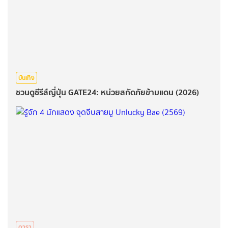
บันเทิง
ชวนดูซีรีส์ญี่ปุ่น GATE24: หน่วยสกัดภัยข้ามแดน (2026)
ดารา