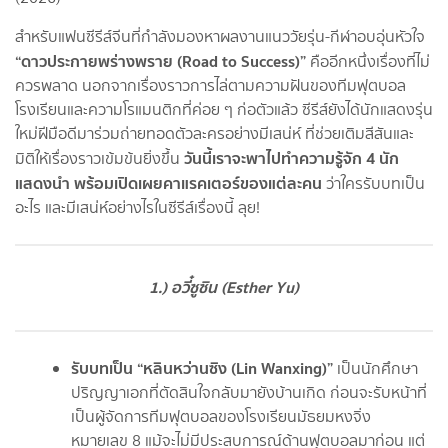
สำหรับแฟนซีรีส์จีนที่กำลังมองหาผลงานแนววัยรุ่น-กีฬาอบอุ่นหัวใจ
“ดาวประกายพร่างพราย (Road to Success)”
คืออีกหนึ่งเรื่องที่ไม่
ควรพลาด นอกจากเรื่องราวการไล่ตามความฝันของทีมฟุตบอล
โรงเรียนและความโรแมนติกที่ค่อย ๆ ก่อตัวแล้ว ซีรีส์ยังได้นักแสดงรุ่น
ใหม่ฝีมือดีมาร่วมถ่ายทอดตัวละครอย่างมีเสน่ห์ ที่ช่วยเติมสีสันและ
วันนี้เราจะพาไปทำความรู้จัก 4 นัก
มิติให้เรื่องราวเข้มข้นยิ่งขึ้น
แสดงนำ พร้อมเปิดเผยคาแรคเตอร์ของแต่ละคน
ว่าใครรับบทเป็น
อะไร และมีเสน่ห์อย่างไรในซีรีส์เรื่องนี้ ลุย!
1.) อวี๋ซูซิน (Esther Yu)
รับบทเป็น “หลินหว่านซิง (Lin Wanxing)”
เป็นนักศึกษา
ปริญญาเอกที่ตัดสินใจกลับมายังบ้านเกิด ก่อนจะรับหน้าที่
เป็นผู้จัดการทีมฟุตบอลของโรงเรียนมัธยมหงจิ่ง
หมายเลข 8 แม้จะไม่มีประสบการณ์ด้านฟุตบอลมาก่อน แต่