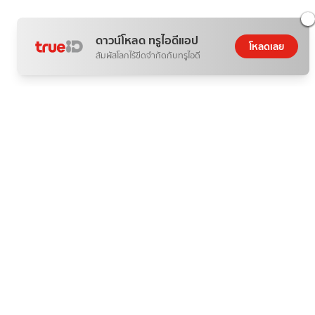
ดาวน์โหลด ทรูไอดีแอป
โหลดเลย
สัมผัสโลกไร้ขีดจำกัดกับทรูไอดี
ติดกระแส
ข่าวสาร
สินสลากออมสิน น่าออมหรือไม่? วิเคราะห์ข้อดี ข้อควรรู้
07 ส.ค. 2026