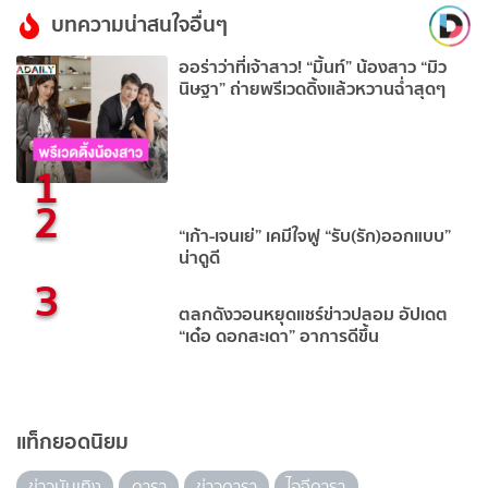
บทความน่าสนใจอื่นๆ
ออร่าว่าที่เจ้าสาว! “มิ้นท์” น้องสาว “มิว
นิษฐา” ถ่ายพรีเวดดิ้งแล้วหวานฉ่ำสุดๆ
1
2
“เก้า-เจนเย่” เคมีใจฟู “รับ(รัก)ออกแบบ”
น่าดูดี
3
ตลกดังวอนหยุดแชร์ข่าวปลอม อัปเดต
“เด๋อ ดอกสะเดา” อาการดีขึ้น
แท็กยอดนิยม
ข่าวบันเทิง
ดารา
ข่าวดารา
ไอจีดารา