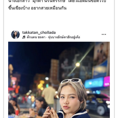
นางเอกสาว “มุกดา นรินทร์รักษ์” เดี๋ยวแอดมินขอตัวไป
ขึ้นเขียงบ้าง อยากสวยเหมือนกัน