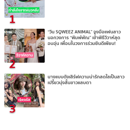
1
“วิน SQWEEZ ANIMAL” จูงมือแฟนสาว
นอกวงการ “พิมพ์พัณ” เข้าพิธีวิวาห์สุด
อบอุ่น เพื่อนในวงการร่วมยินดีเพียบ!
2
นางแบบดังเสิร์ฟความน่ารักสดใสเป็นสาว
เปรี้ยวนุ่งสั้นขาวแสบตา
3