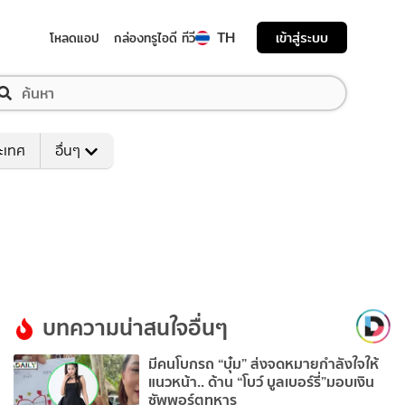
TH
เข้าสู่ระบบ
โหลดแอป
กล่องทรูไอดี ทีวี
ระเทศ
อื่นๆ
บทความน่าสนใจอื่นๆ
มีคนโบกรถ “บุ๋ม” ส่งจดหมายกำลังใจให้
แนวหน้า.. ด้าน “โบว์ บูลเบอร์รี่”มอบเงิน
ซัพพอร์ตทหาร