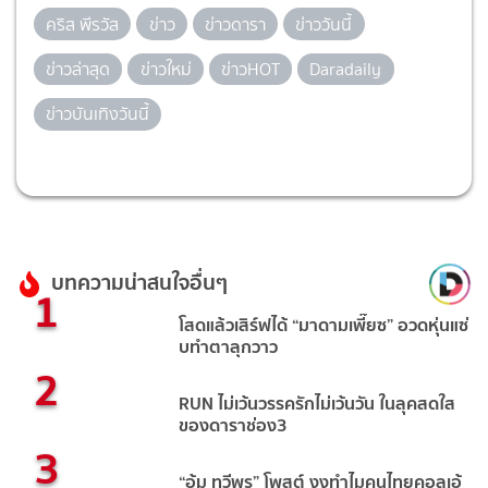
คริส พีรวัส
ข่าว
ข่าวดารา
ข่าววันนี้
ข่าวล่าสุด
ข่าวใหม่
ข่าวHOT
Daradaily
ข่าวบันเทิงวันนี้
บทความน่าสนใจอื่นๆ
1
โสดแล้วเสิร์ฟได้ “มาดามเพี๊ยซ” อวดหุ่นแซ่
บทำตาลุกวาว
2
RUN ไม่เว้นวรรครักไม่เว้นวัน ในลุคสดใส
ของดาราช่อง3
3
“อุ้ม ทวีพร” โพสต์ งงทำไมคนไทยคอลเอ้