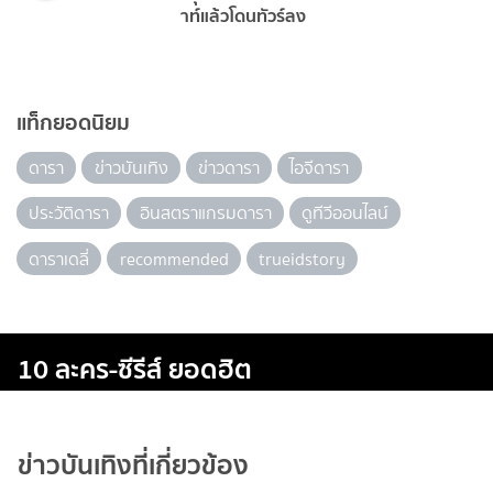
าท์แล้วโดนทัวร์ลง
แท็กยอดนิยม
ดารา
ข่าวบันเทิง
ข่าวดารา
ไอจีดารา
ประวัติดารา
อินสตราแกรมดารา
ดูทีวีออนไลน์
ดาราเดลี่
recommended
trueidstory
10 ละคร-ซีรีส์ ยอดฮิต
ข่าวบันเทิงที่เกี่ยวข้อง