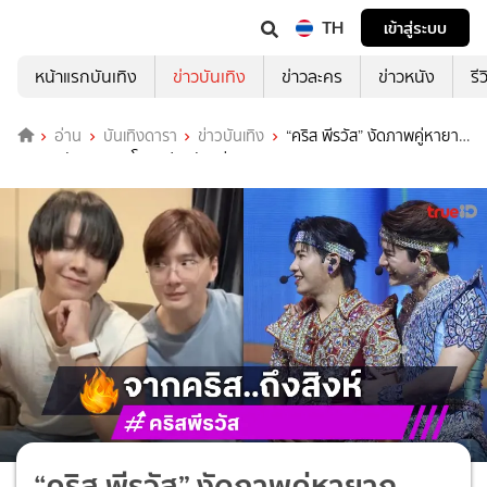
TH
เข้าสู่ระบบ
หน้าแรกบันเทิง
ข่าวบันเทิง
ข่าวละคร
ข่าวหนัง
รี
อ่าน
บันเทิงดารา
ข่าวบันเทิง
“คริส พีรวัส” งัดภาพคู่หายาก
อวยพรวันเกิด “สิงโต” แฟนคลับแห่สาธุ!
“คริส พีรวัส” งัดภาพคู่หายาก