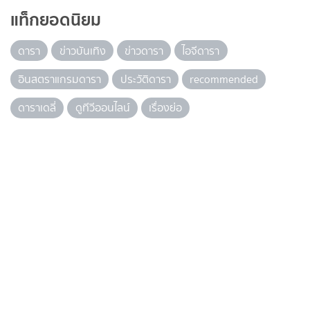
แท็กยอดนิยม
ดารา
ข่าวบันเทิง
ข่าวดารา
ไอจีดารา
อินสตราแกรมดารา
ประวัติดารา
recommended
ดาราเดลี่
ดูทีวีออนไลน์
เรื่องย่อ