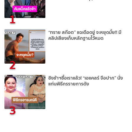
1
“ทราย สก๊อต” แฉเดือดขู่ จะหยุดมั้ย!! มี
คลิปเสียงเก็บหลักฐานไว้หมด
2
ชิงช้าฯซื้อเราแล้ว! “เอแคลร์ จือปาก” นั่ง
แท่นพิธีกรรายการดัง
3