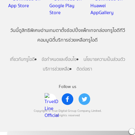
วันนี้
ดู
สิทธิพิเศษ
อ่าน
เกม
ตาตั้ง
ช้อปปิ้ง
แพ็กเกจ
กล่องทรูไอดีทีวี
คอมมูนิตี้
บริการช่วยเหลือทรูไอดี
เกี่ยวกับทรูไอดี
ข้อกำหนดและเงื่อนไข
นโยบายความเป็นส่วนตัว
บริการช่วยเหลือ
ติดต่อเรา
Follow us
Copyright © True Digital Group Company Limited.
All rights reserved