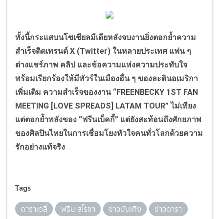
ทั้งนี้กระแสบนโซเชียลมีเดียหลังจบงานยิ่งตอกย้ำความ
สำเร็จติดเทรนด์ X (Twitter) ในหลายประเทศ แฟน ๆ
ต่างแชร์ภาพ คลิป และข้อความแห่งความประทับใจ
พร้อมเรียกร้องให้มีทัวร์ในเมืองอื่น ๆ ของละตินอเมริกา
เพิ่มเติม ความสำเร็จของงาน “FREENBECKY 1ST FAN
MEETING [LOVE SPREADS] LATAM TOUR” ไม่เพียง
แต่ตอกย้ำพลังของ “ฟรีนเบ็คกี้” แต่ยังสะท้อนถึงศักยภาพ
ของศิลปินไทยในการเชื่อมโยงหัวใจคนทั่วโลกด้วยความ
รักอย่างแท้จริง
Tags
ดาราเดลี่
ฟรีน สโรชา
ข่าวบันเทิง
ข่าวดารา