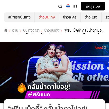
TH
เข้าสู่ระบบ
หน้าแรกบันเทิง
ข่าวบันเทิง
ข่าวละคร
ข่าวหนัง
รี
อ่าน
บันเทิงดารา
ข่าวบันเทิง
“ฟรีน-เบ็คกี้“ กลั้นน้ำตาไม่อยู่!
แฟนคลับทำเซอร์ไพรส์ บอกไม่คิดว่าความรักทุกคนจะส่งมาไกลขนาดนี้
“ฟรีน-เบ็คกี้“ กลั้นน้ำตาไม่อยู่!