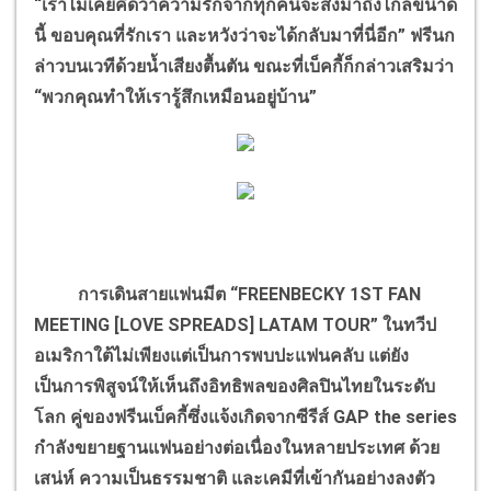
“เราไม่เคยคิดว่าความรักจากทุกคนจะส่งมาถึงไกลขนาด
นี้ ขอบคุณที่รักเรา และหวังว่าจะได้กลับมาที่นี่อีก” ฟรีนก
ล่าวบนเวทีด้วยน้ำเสียงตื้นตัน ขณะที่เบ็คกี้ก็กล่าวเสริมว่า
“พวกคุณทำให้เรารู้สึกเหมือนอยู่บ้าน”
การเดินสายแฟนมีต “FREENBECKY 1ST FAN
MEETING [LOVE SPREADS] LATAM TOUR” ในทวีป
อเมริกาใต้ไม่เพียงแต่เป็นการพบปะแฟนคลับ แต่ยัง
เป็นการพิสูจน์ให้เห็นถึงอิทธิพลของศิลปินไทยในระดับ
โลก คู่ของฟรีนเบ็คกี้ซึ่งแจ้งเกิดจากซีรีส์ GAP the series
กำลังขยายฐานแฟนอย่างต่อเนื่องในหลายประเทศ ด้วย
เสน่ห์ ความเป็นธรรมชาติ และเคมีที่เข้ากันอย่างลงตัว