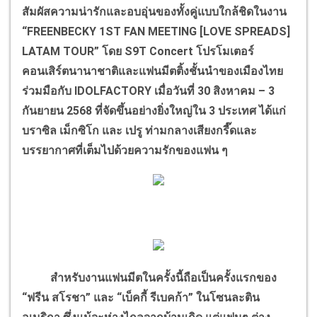
สัมผัสความน่ารักและอบอุ่นของทั้งคู่แบบใกล้ชิดในงาน
“FREENBECKY 1ST FAN MEETING [LOVE SPREADS]
LATAM TOUR” โดย S9T Concert โปรโมเตอร์
คอนเสิร์ตนานาชาติและแฟนมีตติ้งชั้นนำของเมืองไทย
ร่วมมือกับ IDOLFACTORY เมื่อวันที่ 30 สิงหาคม – 3
กันยายน 2568 ที่จัดขึ้นอย่างยิ่งใหญ่ใน 3 ประเทศ ได้แก่
บราซิล เม็กซิโก และ เปรู ท่ามกลางเสียงกรี๊ดและ
บรรยากาศที่เต็มไปด้วยความรักของแฟน ๆ
สำหรับงานแฟนมีตในครั้งนี้ถือเป็นครั้งแรกของ
“ฟรีน สโรชา” และ “เบ็คกี้ รีเบคก้า” ในโซนละติน