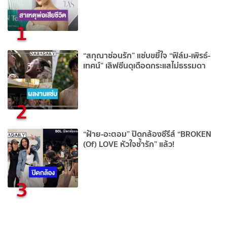
1
“สกุณาซ่อนรัก” แซ่บขยี้ใจ “ฟิล์ม-เพิรธ์-
เทศน์” เลิฟซีนดุเดือดกระแสไม่ธรรมดา
2
“ฝ้าย-อะตอม” ปิดกล้องซีรีส์ “BROKEN
(Of) LOVE หัวใจช้ำรัก” แล้ว!
3