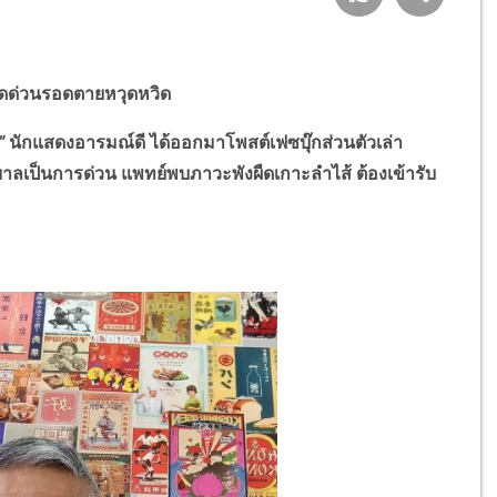
ตัดด่วนรอดตายหวุดหวิด
ด”
นักแสดงอารมณ์ดี ได้ออกมาโพสต์เฟซบุ๊กส่วนตัวเล่า
าลเป็นการด่วน แพทย์พบภาวะพังผืดเกาะลำไส้ ต้องเข้ารับ