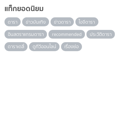
แท็กยอดนิยม
ดารา
ข่าวบันเทิง
ข่าวดารา
ไอจีดารา
อินสตราแกรมดารา
recommended
ประวัติดารา
ดาราเดลี่
ดูทีวีออนไลน์
เรื่องย่อ