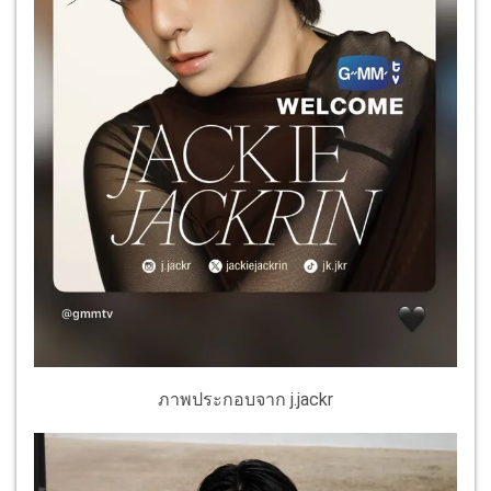
ภาพประกอบจาก j.jackr