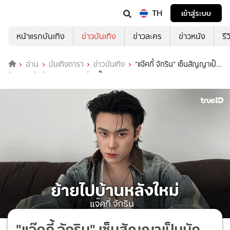
TH
เข้าสู่ระบบ
หน้าแรกบันเทิง
ข่าวบันเทิง
ข่าวละคร
ข่าวหนัง
รี
อ่าน
บันเทิงดารา
ข่าวบันเทิง
"แจ๊คกี้ จักริน" เซ็นสัญญาเป็น
นักแสดงสังกัด GMMTV อย่างเป็นทางการ
"แจ๊คกี้ จักริน" เซ็นสัญญาเป็นนัก