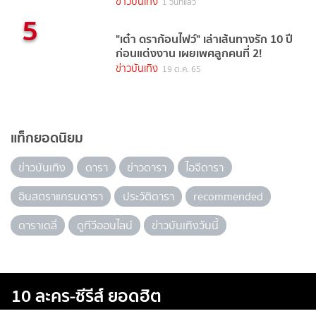
TrueVisions NOW
ข่าวบันเทิง
1 วันที่แล้ว
5
"เต๋า ดราก้อนไฟว์" เล่าเส้นทางรัก 10 ปี
ก่อนแต่งงาน เผยเพศลูกคนที่ 2!
ข่าวบันเทิง
19 ต.ค. 65
แท็กยอดนิยม
ข่าวบันเทิง
ดารา
ข่าวดารา
ไอจีดารา
อินสตราแกรมดารา
ประวัติดารา
recommended
ดาราเดลี่
ดูทีวีออนไลน์
ข่าวบันเทิงวันนี้
10 ละคร-ซีรีส์ ยอดฮิต