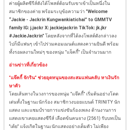
ค่ายผู้ผลิตซีรีส์ดังได้โพสต์ต้อนรับเขาเข้าเป็นหนึ่งใน
สมาชิกของค่าย พร้อมระบุข้อความว่า
"Welcome
“Jackie - Jackrin Kungwankiatichai” to GMMTV
family IG: j.jackr X: jackiejackrin TikTok: jk.jkr
#JackieJackrin"
โดยหลังจากที่ได้ลงโพสต์ดังกล่าวลง
ไปก็มีแฟนๆ เข้าไปร่วมคอมเมนต์แสดงความยินดี พร้อม
ทั้งรอผลงานใหม่ๆ ของหนุ่ม "แจ็คกี้" เป็นจำนวนมาก
อ่านข่าวที่เกี่ยวข้อง
"แจ๊คกี้ จักริน" ช่วยอุดหนุนของสะสมแฟนคลับ หาเงินรัก
ษาตัว
โดยเส้นทางในวงการของหนุ่ม "แจ๊คกี้" เริ่มต้นอย่างโดด
เด่นทั้งในฐานะนักร้อง สมาชิกวงบอยแบนด์ TRINITY นัก
แสดง และแชมป์รายการแข่งขันร้องเพลง ด้านงานการ
แสดงเขาเคยแสดงซีรีส์ เลือดข้นคนจาง (2561) รับบทเป็น
"เต้ย" แจ้งเกิดในฐานะนักแสดงอย่างเต็มตัว ไม่เพียง