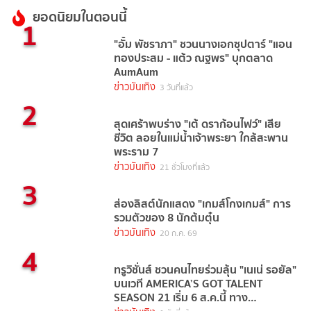
ยอดนิยมในตอนนี้
1
"อั้ม พัชราภา" ชวนนางเอกซุปตาร์ "แอน
ทองประสม - แต้ว ณฐพร" บุกตลาด
AumAum
ข่าวบันเทิง
3 วันที่แล้ว
2
สุดเศร้าพบร่าง "เต้ ดราก้อนไฟว์" เสีย
ชีวิต ลอยในแม่น้ำเจ้าพระยา ใกล้สะพาน
พระราม 7
ข่าวบันเทิง
21 ชั่วโมงที่แล้ว
3
ส่องลิสต์นักแสดง "เกมส์โกงเกมส์" การ
รวมตัวของ 8 นักต้มตุ๋น
ข่าวบันเทิง
20 ก.ค. 69
4
ทรูวิชั่นส์ ชวนคนไทยร่วมลุ้น "เนเน่ รอยัล"
บนเวที AMERICA’S GOT TALENT
SEASON 21 เริ่ม 6 ส.ค.นี้ ทาง