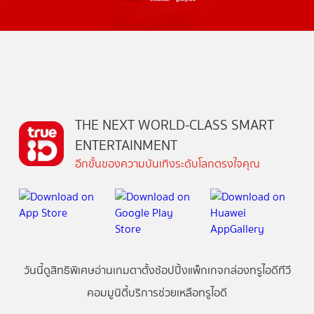
THE NEXT WORLD-CLASS SMART
ENTERTAINMENT
อีกขั้นของความบันเทิงระดับโลกตรงใจคุณ
วันนี้
ดู
สิทธิพิเศษ
อ่าน
เกม
ตาตั้ง
ช้อปปิ้ง
แพ็กเกจ
กล่องทรูไอดีทีวี
คอมมูนิตี้
บริการช่วยเหลือทรูไอดี