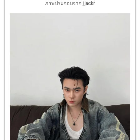
ภาพประกอบจาก j.jackr