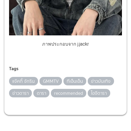
ภาพประกอบจาก j.jackr
Tags
แจ๊คกี้ จักริน
GMMTV
ทีเอ็นเอ็น
ข่าวบันเทิง
ข่าวดารา
ดารา
recommended
ไอจีดารา