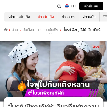
TH
เข้าสู่ระบบ
หน้าแรกบันเทิง
ข่าวบันเทิง
ข่าวละคร
ข่าวหนัง
รี
อ่าน
บันเทิงดารา
ข่าวบันเทิง
“ไบรท์ พิชญทัฬห์” วินาทีแห่ง
ความสุข พี่สาวพาหลาน ๆ มาหาที่เมืองไทย
“ไบรท์ พิชญทัฬห์” วินาทีแห่งความ