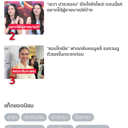
“เอวา ปวรวรรณ” เปิดใจยังโสด! ตอนนี้แค่
อยากได้ผู้ชายมาเปย์บ้าง
2
“แอนโทเนีย” ฟาดกลับคนบูลลี่ รบกวนดู
ตัวเองในกระจกก่อน
3
แท็กยอดนิยม
ดารา
ข่าวบันเทิง
ข่าวดารา
ไอจีดารา