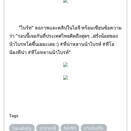
“ไบร์ท” ลงภาพและคลิปในไอจี พร้อมเขียนข้อความ
ว่า “รอบนี้เจอกันที่ประเทศไทยคิดถึงสุดๆ ..ฝรั่งน้อยของ
น้าไบรหโตขึ้นเยอะเลย :) #ที่น่าหลาน
น้าไบรท์ #ทีโอ
น้องทีน่า #ทีโอหลานน้าไบรท์”
Tags
Daradaily
ดาราเดลี่
NEWS
ข่าวบันเทิง