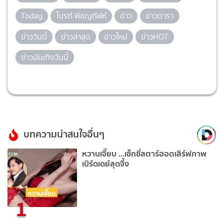
Today
ไบรท์ พิชญทัฬห์
ข่าว
ข่าวดารา
ข่าววันนี้
ข่าวล่าสุด
ข่าวใหม่
ข่าวHOT
ข่าวบันเทิงวันนี้
บทความน่าสนใจอื่นๆ
หวานเจี๊ยบ ...เซ็กซี่สตาร์ฮอตเสิร์ฟภาพ
เบิร์ดเดย์สุดจึ้ง
1