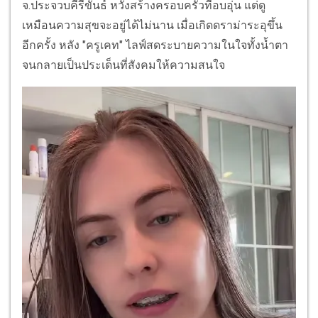
จ.ประจวบคีรีขันธ์ หวังสร้างครอบครัวที่อบอุ่น แต่ดู
เหมือนความสุขจะอยู่ได้ไม่นาน เมื่อเกิดดราม่าระอุขึ้น
อีกครั้ง หลัง "ครูเคท" ไลฟ์สดระบายความในใจทั้งน้ำตา
จนกลายเป็นประเด็นที่สังคมให้ความสนใจ