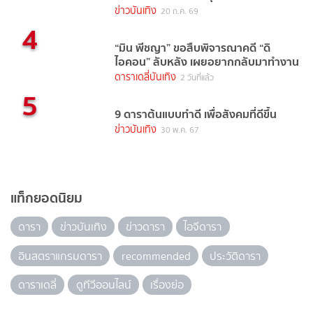
ข่าวบันเทิง
20 ก.ค. 69
4
“มิน พีชญา” ขอสืบพิจารณาคดี “ดิ
ไอคอน” ลับหลัง เผยอยากกลับมาทำงาน
ดาราเดลี่บันเทิง
2 วันที่แล้ว
5
9 ดาราต้นแบบทำดี เพื่อสังคมที่ดีขึ้น
ข่าวบันเทิง
30 พ.ค. 67
แท็กยอดนิยม
ดารา
ข่าวบันเทิง
ข่าวดารา
ไอจีดารา
อินสตราแกรมดารา
recommended
ประวัติดารา
ดาราเดลี่
ดูทีวีออนไลน์
เรื่องย่อ