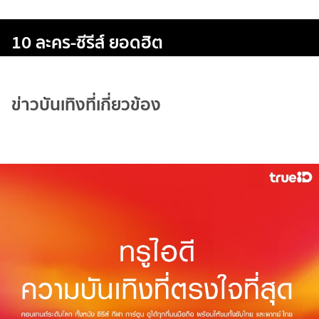
10 ละคร-ซีรีส์ ยอดฮิต
ข่าวบันเทิงที่เกี่ยวข้อง