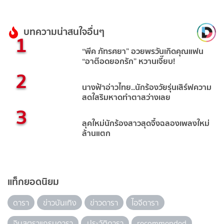
บทความน่าสนใจอื่นๆ
1
“พีค ภัทรศยา” อวยพรวันเกิดคุณแฟน
“อาต๊อดยอกรัก” หวานเจี๊ยบ!
2
นางฟ้าอ่าวไทย..นักร้องวัยรุ่นเสิร์ฟความ
สดใสริมหาดทำตาสว่างเลย
3
ลุคใหม่นักร้องสาวสุดจึ้งฉลองเพลงใหม่
ล้านแตก
แท็กยอดนิยม
ดารา
ข่าวบันเทิง
ข่าวดารา
ไอจีดารา
อินสตราแกรมดารา
ประวัติดารา
recommended