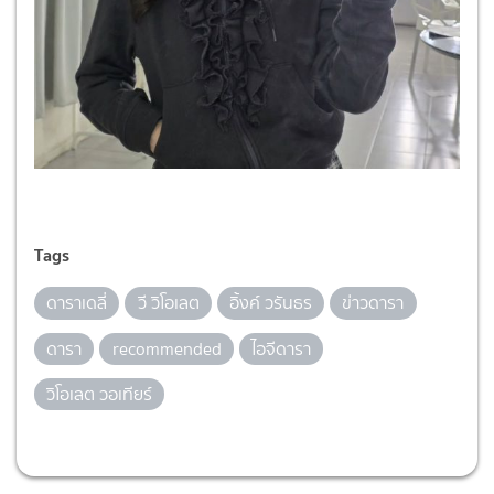
Tags
ดาราเดลี่
วี วิโอเลต
อิ้งค์ วรันธร
ข่าวดารา
ดารา
recommended
ไอจีดารา
วิโอเลต วอเทียร์