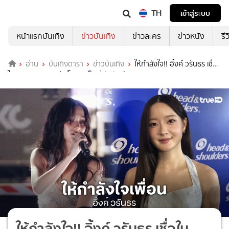
TH
เข้าสู่ระบบ
หน้าแรกบันเทิง
ข่าวบันเทิง
ข่าวละคร
ข่าวหนัง
รี
อ่าน
บันเทิงดารา
ข่าวบันเทิง
ให้กำลังใจ!! อิ้งค์ วรันธร เชื่อ
ในความสามารถ วี วิโอเลต เป็นที่ประจักษ์
ให้กำลังใจ!! อิ้งค์ วรันธร เชื่อใน