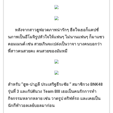
หลังจากสาวฮูฟอวดภาพน่ารักๆ ฮีลใจเธอก็แคปชั่
นภาพเป็นอีโมจิรูปหัวใจให้แฟนๆ ไม่นานแฟนๆ ก็มาแซว
คอมเมนต์ เช่น สวยเกินจะเปล่งเป็นวาจา
บางคนบอกว่า
พี่สาวคนสวยคะ
คนสวยของมัมหมี
สำหรับ
“
ฮูพ-ปาฏลี ประเสริฐธีระชัย
“
สมาชิกวง
BNK48
รุ่นที่
3
และกัปตันวง
Team BIII
เธอเป็นคนรักการทำ
กิจกรรมหลากหลาย เช่น วาดรูป ดริฟท์รถ และเคยเป็น
นักกีฬาวอลเลย์บอลมาก่อน