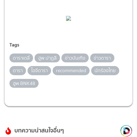
Tags
ดาราเดลี่
ฮูพ ปาฏลี
ข่าวบันเทิง
ข่าวดารา
ดารา
ไอจีดารา
recommended
นักร้องไทย
ฮูพ BNK48
บทความน่าสนใจอื่นๆ