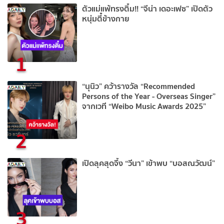
ตัวแม่แพ้ทรงติ๋ม!! “จีน่า เดอะเฟซ” เปิดตัว
หนุ่มตี๋ข้างกาย
1
“นุนิว” คว้ารางวัล “Recommended
Persons of the Year - Overseas Singer”
จากเวที “Weibo Music Awards 2025”
2
เปิดลุคสุดจึ้ง “วีนา” เข้าพบ “บอสณวัฒน์”
3