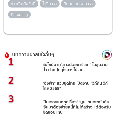
ข่าวบันเทิงวันนี้
ไอจีดารา
อินสตาแกรมดารา
Daradaily
บทความน่าสนใจอื่นๆ
1
ซันไชน์มาก“สาวน้อยชาร์เลท” ในชุดว่าย
น้ำ ทำหนุ่มๆใจบางไปเลย
2
“อิงฟ้า” สวมชุดไทย เปิดงาน “วิถีถิ่น วิถี
ไทย 2568”
3
เป็นเดอะแบกทุกเรื่อง! “บูม เทยกะทะ” เก็บ
เงินมาต้องจ่ายหนี้ที่ไม่ได้สร้าง แต่ต้องรับ
ผิดชอบแทน