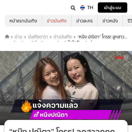
TH
เข้าสู่ระบบ
หน้าแรกบันเทิง
ข่าวบันเทิง
ข่าวละคร
ข่าวหนัง
รี
อ่าน
บันเทิงดารา
ข่าวบันเทิง
“หนิง ปณิตา” โกรธ! ลูกสาว
ถูกกุข่าวเฟคนิวส์ ลั่นแจ้งความแล้ว ต่อไปให้เป็นหน้าที่ของ ตร.
“หนิง ปณิตา” โกรธ! ลูกสาวถูกกุ