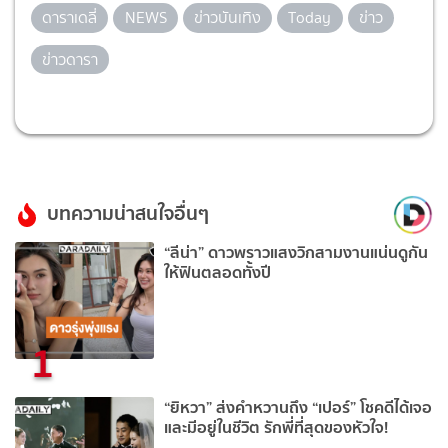
ดาราเดลี่
NEWS
ข่าวบันเทิง
Today
ข่าว
ข่าวดารา
บทความน่าสนใจอื่นๆ
“ลีน่า” ดาวพราวแสงวิกสามงานแน่นดูกัน
ให้ฟินตลอดทั้งปี
1
“ยิหวา” ส่งคำหวานถึง “เปอร์” โชคดีได้เจอ
และมีอยู่ในชีวิต รักพี่ที่สุดของหัวใจ!