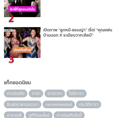
2
เปิดภาพ “ลูกหมี-ซอนญ่า” เริ่ด! “คุณแฟน
บ้านนอก X ระเบียบวาทะศิลป์”
3
แท็กยอดนิยม
ข่าวบันเทิง
ดารา
ข่าวดารา
ไอจีดารา
อินสตราแกรมดารา
recommended
ประวัติดารา
ดาราเดลี่
ดูทีวีออนไลน์
ข่าวบันเทิงวันนี้