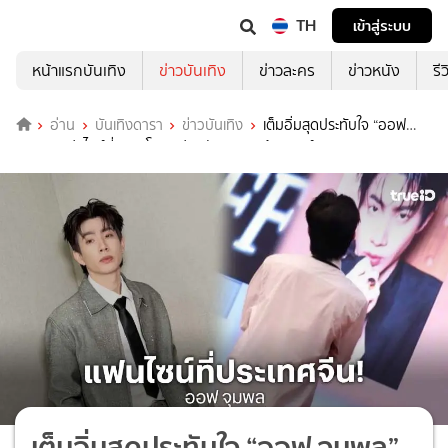
TH
เข้าสู่ระบบ
หน้าแรกบันเทิง
ข่าวบันเทิง
ข่าวละคร
ข่าวหนัง
รี
อ่าน
บันเทิงดารา
ข่าวบันเทิง
เต็มอิ่มสุดประทับใจ “ออฟ
จุมพล” แฟนไซน์ที่กวางโจว แฟนคลับมาจอยล้นฮอลล์
เต็มอิ่มสุดประทับใจ “ออฟ จุมพล”