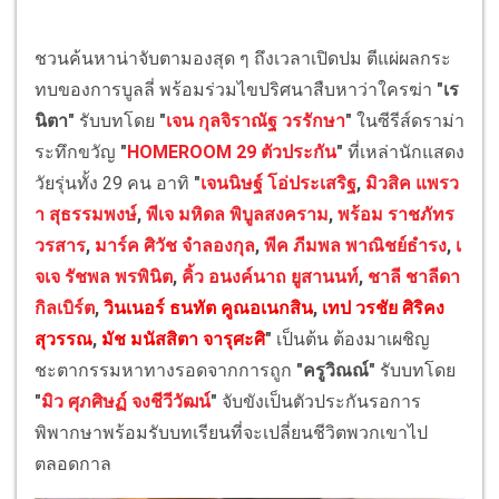
ชวนค้นหาน่าจับตามองสุด ๆ ถึงเวลาเปิดปม ตีแผ่ผลกระ
ทบของการบูลลี่ พร้อมร่วมไขปริศนาสืบหาว่าใครฆ่า
"เร
นิตา"
รับบทโดย
"
เจน กุลจิราณัฐ วรรักษา
"
ในซีรีส์ดราม่า
ระทึกขวัญ
"
HOMEROOM 29 ตัวประกัน
"
ที่เหล่านักแสดง
วัยรุ่นทั้ง 29 คน อาทิ
"
เจนนิษฐ์ โอ่ประเสริฐ
,
มิวสิค แพรว
า สุธรรมพงษ์
,
พีเจ มหิดล พิบูลสงคราม
,
พร้อม ราชภัทร
วรสาร
,
มาร์ค ศิวัช จำลองกุล
,
พีค ภีมพล พาณิชย์ธำรง
,
เ
จเจ รัชพล พรพินิต
,
คิ้ว อนงค์นาถ ยูสานนท์
,
ชาลี ชาลีดา
กิลเบิร์ต
,
วินเนอร์ ธนทัต คูณอเนกสิน
,
เทป วรชัย ศิริคง
สุวรรณ
,
มัช มนัสสิตา จารุศะศิ
"
เป็นต้น ต้องมาเผชิญ
ชะตากรรมหาทางรอดจากการถูก
"ครูวิณณ์"
รับบทโดย
"
มิว ศุภศิษฏ์ จงชีวีวัฒน์
"
จับขังเป็นตัวประกันรอการ
พิพากษาพร้อมรับบทเรียนที่จะเปลี่ยนชีวิตพวกเขาไป
ตลอดกาล