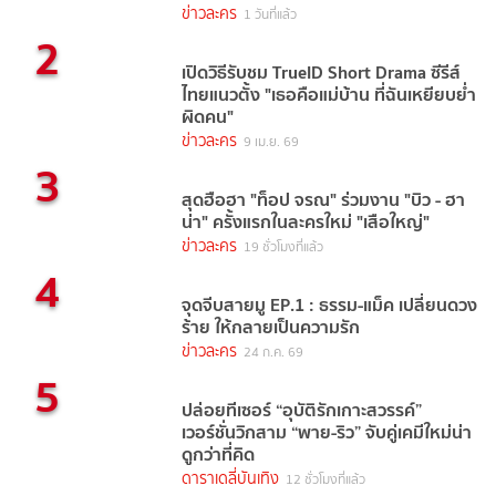
ข่าวละคร
1 วันที่แล้ว
2
เปิดวิธีรับชม TrueID Short Drama ซีรีส์
ไทยแนวตั้ง "เธอคือแม่บ้าน ที่ฉันเหยียบย่ำ
ผิดคน"
ข่าวละคร
9 เม.ย. 69
3
สุดฮือฮา "ท็อป จรณ" ร่วมงาน "บิว - ฮา
น่า" ครั้งแรกในละครใหม่ "เสือใหญ่"
ข่าวละคร
19 ชั่วโมงที่แล้ว
4
จุดจีบสายมู EP.1 : ธรรม-แม็ค เปลี่ยนดวง
ร้าย ให้กลายเป็นความรัก
ข่าวละคร
24 ก.ค. 69
5
ปล่อยทีเซอร์ “อุบัติรักเกาะสวรรค์”
เวอร์ชั่นวิกสาม “พาย-ริว” จับคู่เคมีใหม่น่า
ดูกว่าที่คิด
ดาราเดลี่บันเทิง
12 ชั่วโมงที่แล้ว