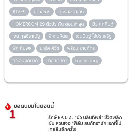
JUVE9
ข่าวละคร
ดูซีรีส์ออนไลน์
HOMEROOM 29 ตัวประกัน ตอนล่าสุด
มิว ศุภศิษฏ์
เจน กุลจิราณัฐ
พีเจ มหิดล
เจนนิษฐ์ โอ่ประเสริฐ
พีค ภีมพล
มาร์ค ศิวัช
พร้อม ราชภัทร
คิ้ว อนงค์นาถ
ชาลี ชาลีดา
trueidstory
ยอดนิยมในตอนนี้
1
รักษ์ EP.1-2 : "บัว นลินทิพย์" ชีวิตพลิก
ผัน หวนเจอ "ฟิล์ม ธนภัทร" รักแรกที่ไม่
เคยลืมอีกครั้ง!