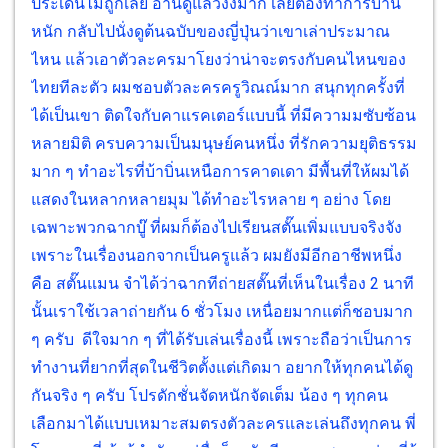
ประเด็นไม่ถูกเลย อ่านดูแล้วงงมาก เลยต้องทำการบ้าน
หนัก กลับไปนั่งดูต้นฉบับของญี่ปุ่นว่าเขาเล่าประมาณ
ไหน แล้วเอาตัวละครมาโยงว่าน่าจะตรงกับคนไหนของ
ไทยทีละตัว ผมชอบตัวละครครูวิณณ์มาก สนุกทุกครั้งที่
ได้เป็นเขา ติดใจกับคาแรคเตอร์แบบนี้ ที่มีความมซับซ้อน
หลายมิติ ครบความเป็นมนุษย์คนหนึ่ง ที่รักความยุติธรรม
มาก ๆ ทำอะไรที่บ้าบิ่นเหนือการคาดเดา มีพื้นที่ให้ผมได้
แสดงในหลากหลายมุม ได้ทำอะไรหลาย ๆ อย่าง โดย
เฉพาะพวกฉากบู๊ ที่ผมก็ต้องไปเรียนสตั๊นเพิ่มแบบจริงจัง
เพราะในเรื่องนอกจากเป็นครูแล้ว ผมยังมีอีกอาชีพหนึ่ง
คือ สตั๊นแมน จำได้ว่าฉากทีถ่ายสตั๊นที่เห็นในเรื่อง 2 นาที
นั้นเราใช้เวลาถ่ายกัน 6 ชั่วโมง เหนื่อยมากแต่ก็ชอบมาก
ๆ ครับ ดีใจมาก ๆ ที่ได้รับเล่นเรื่องนี้ เพราะถือว่าเป็นการ
ทำงานที่ยากที่สุดในชีวิตตั้งแต่เกิดมา อยากให้ทุกคนได้ดู
กันจริง ๆ ครับ โปรดักชั่นจัดหนักจัดเต็ม น้อง ๆ ทุกคน
เลือกมาได้แบบเหมาะสมตรงตัวละครและเล่นถึงทุกคน พี่