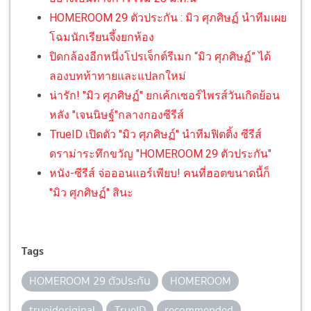
HOMEROOM 29 ตัวประกัน : มิว ศุภศิษฏ์ นำทีมเผย
โฉมนักเรียนจึ้งยกห้อง
ปิดกล้องอีกหนึ่งโปรเจ็กต์รีเมก “มิว ศุภศิษฏ์” ได้
ลองบทท้าทายและแปลกใหม่
น่ารัก! "มิว ศุภศิษฏ์" ยกเค้กเซอร์ไพรส์วันเกิดย้อน
หลัง "เจนนิษฐ์"กลางกองซีรีส์
TrueID เปิดตัว "มิว ศุภศิษฏ์" นำทีมฟิตติ้ง ซีรีส์
ดราม่าระทึกขวัญ "HOMEROOM 29 ตัวประกัน"
หนัง-ซีรีส์ จ่อออนแอร์เพียบ! คนที่ฮอตขนาดนี้ก็
"มิว ศุภศิษฏ์" สินะ
Tags
HOMEROOM 29 ตัวประกัน
HOMEROOM
trueidoriginal
TrueID
recommended