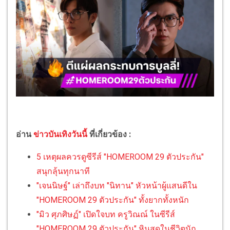
อ่าน
ข่าวบันเทิงวันนี้
ที่เกี่ยวข้อง :
5 เหตุผลควรดูซีรีส์ "HOMEROOM 29 ตัวประกัน"
สนุกลุ้นทุกนาที
"เจนนิษฐ์" เล่าถึงบท "นิทาน" หัวหน้าผู้แสนดีใน
"HOMEROOM 29 ตัวประกัน" ทั้งยากทั้งหนัก
"มิว ศุภศิษฏ์" เปิดใจบท ครูวิณณ์ ในซีรีส์
"HOMEROOM 29 ตัวประกัน" หินสุดในชีวิตนัก