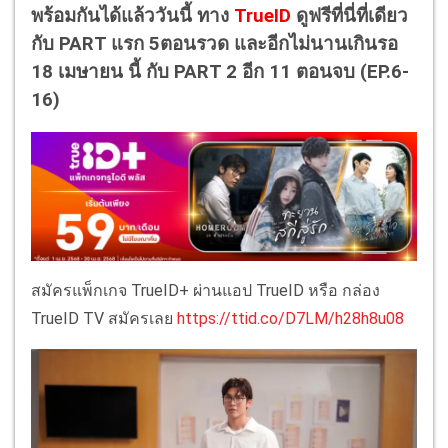
พร้อมกันได้แล้ววันนี้ ทาง
TrueID
ดูฟรีที่นี่ที่เดียว
กับ PART แรก 5ตอนรวด และอีกไม่นานเกินรอ
18 เมษายน นี้ กับ PART 2 อีก 11 ตอนจบ (EP.6-
16)
สมัครแพ็กเกจ TrueID+ ผ่านแอป TrueID หรือ กล่อง
TrueID TV สมัครเลย
https://ttid.co/D7LM/h28h8u08