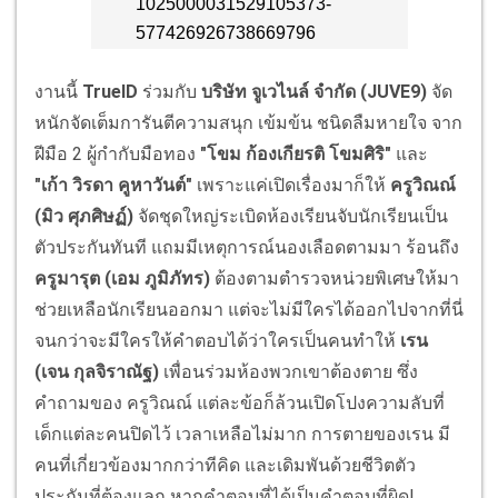
งานนี้
TrueID
ร่วมกับ
บริษัท จูเวไนล์ จำกัด (JUVE9)
จัด
หนักจัดเต็มการันตีความสนุก เข้มข้น ชนิดลืมหายใจ จาก
ฝีมือ 2 ผู้กำกับมือทอง
"โขม ก้องเกียรติ โขมศิริ"
และ
"เก้า วิรดา คูหาวันต์"
เพราะแค่เปิดเรื่องมาก็ให้
ครูวิณณ์
(มิว ศุภศิษฏ์)
จัดชุดใหญ่ระเบิดห้องเรียนจับนักเรียนเป็น
ตัวประกันทันที แถมมีเหตุการณ์นองเลือดตามมา ร้อนถึง
ครูมารุต (เอม ภูมิภัทร)
ต้องตามตำรวจหน่วยพิเศษให้มา
ช่วยเหลือนักเรียนออกมา แต่จะไม่มีใครได้ออกไปจากที่นี่
จนกว่าจะมีใครให้คำตอบได้ว่าใครเป็นคนทำให้
เรน
(เจน กุลจิราณัฐ)
เพื่อนร่วมห้องพวกเขาต้องตาย ซึ่ง
คำถามของ ครูวิณณ์ แต่ละข้อก็ล้วนเปิดโปงความลับที่
เด็กแต่ละคนปิดไว้ เวลาเหลือไม่มาก การตายของเรน มี
คนที่เกี่ยวข้องมากกว่าทีคิด และเดิมพันด้วยชีวิตตัว
ประกันที่ต้องแลก หากคำตอบที่ได้เป็นคำตอบที่ผิด!