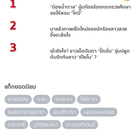
1
“น้องน้ำตาล” อุ้มท้องร้องกระทรวงศึกษา
ขอให้สอบ “โหบี๋”
2
มาแล้วภาพเซ็ตใหม่ของนักร้องสาวสวย
จึ้งตะลึงใจ
3
เอ๊ะยังไง? ชาวเน็ตจับตา “ปั้นจั่น” ซุ่มปลูก
ต้นรักกับสาว “เปียโน” ?
แท็กยอดนิยม
ข่าวบันเทิง
ดารา
ข่าวดารา
ไอจีดารา
อินสตราแกรมดารา
ประวัติดารา
recommended
ดาราเดลี่
ดูทีวีออนไลน์
ข่าวบันเทิงวันนี้