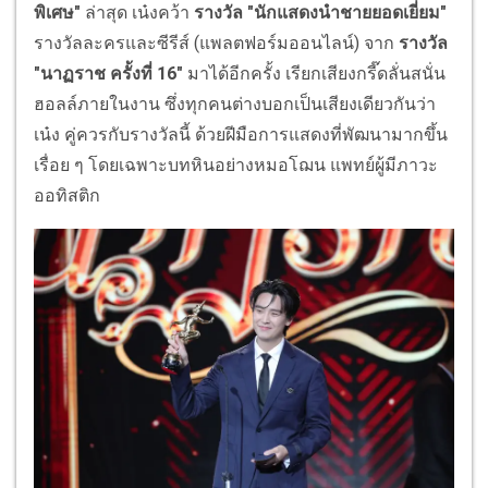
พิเศษ"
ล่าสุด เน๋งคว้า
รางวัล "นักแสดงนำชายยอดเยี่ยม"
รางวัลละครและซีรีส์ (แพลตฟอร์มออนไลน์) จาก
รางวัล
"นาฏราช ครั้งที่ 16"
มาได้อีกครั้ง เรียกเสียงกรี๊ดลั่นสนั่น
ฮอลล์ภายในงาน ซึ่งทุกคนต่างบอกเป็นเสียงเดียวกันว่า
เน๋ง คู่ควรกับรางวัลนี้ ด้วยฝีมือการแสดงที่พัฒนามากขึ้น
เรื่อย ๆ โดยเฉพาะบทหินอย่างหมอโฌน แพทย์ผู้มีภาวะ
ออทิสติก