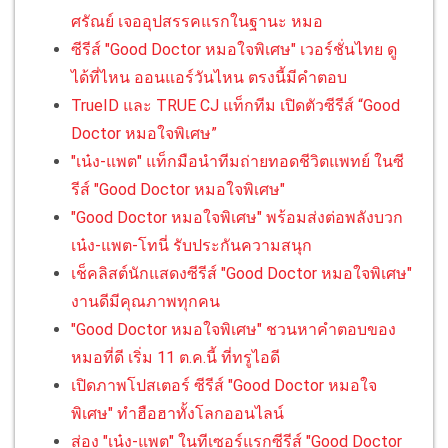
ศรัณย์ เจออุปสรรคแรกในฐานะ หมอ
ซีรีส์ "Good Doctor หมอใจพิเศษ" เวอร์ชั่นไทย ดู
ได้ที่ไหน ออนแอร์วันไหน ตรงนี้มีคำตอบ
TrueID และ TRUE CJ แท็กทีม เปิดตัวซีรีส์ “Good
Doctor หมอใจพิเศษ”
"เน๋ง-แพต" แท็กมือนำทีมถ่ายทอดชีวิตแพทย์ ในซี
รีส์ "Good Doctor หมอใจพิเศษ"
"Good Doctor หมอใจพิเศษ" พร้อมส่งต่อพลังบวก
เน๋ง-แพต-โทนี่ รับประกันความสนุก
เช็คลิสต์นักแสดงซีรีส์ "Good Doctor หมอใจพิเศษ"
งานดีมีคุณภาพทุกคน
"Good Doctor หมอใจพิเศษ" ชวนหาคำตอบของ
หมอที่ดี เริ่ม 11 ต.ค.นี้ ที่ทรูไอดี
เปิดภาพโปสเตอร์ ซีรีส์ "Good Doctor หมอใจ
พิเศษ" ทำฮือฮาทั้งโลกออนไลน์
ส่อง "เน๋ง-แพต" ในทีเซอร์แรกซีรีส์ "Good Doctor