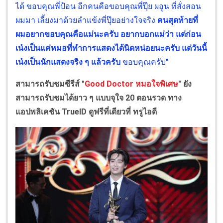
ได้ ขอบคุณพี่ป้อน อีกคนคือขอบคุณพี่ปุ๊ย ผอูน ที่สั่งสอน
ผมมา เลี้ยงมาด้วยลำแข้งพี่ปุ๊ยอย่างใจจริง
คนสุดท้ายที่
ผมอยากขอบคุณคือแม่นะครับ อยากบอกแม่ว่า แต่ก่อน
เน๋งเป็นแค่หมอที่ทำการแสดงได้นิดหน่อยนะครับ แต่วันนี้
เน๋งเป็นนักแสดงจริง ๆ แล้วครับ
ขอบคุณครับ"
สามารถรับชมซีรีส์ "
Good Doctor หมอใจพิเศษ
" ยัง
สามารถรับชมได้ยาว ๆ แบบจุใจ 20 ตอนรวด ทาง
แอปพลิเคชัน TrueID ดูฟรีที่เดียวที่ ทรูไอดี