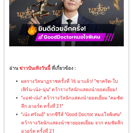
อ่าน
ข่าวบันเทิงวันนี้
ที่เกี่ยวข้อง :
ผลรางวัลนาฏราชครั้งที่ 16 มาแล้ว! "ชาคริต-ใบ
เฟิร์น-เน๋ง-นุ่น" คว้ารางวัลนักแสดงนำยอดเยี่ยม!
"แอฟ-เน๋ง" คว้ารางวัลนักแสดงนำยอดเยี่ยม "คมชัด
ลึก อวอร์ด ครั้งที่ 21"
"เน๋ง ศรัณย์" จากซีรีส์ "Good Doctor หมอใจพิเศษ"
คว้ารางวัลนักแสดงนำชายยอดเยี่ยม จาก คมชัดลึก
อวอร์ด ครั้งที่ 21