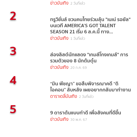
ข่าวบันเทิง
2 วันที่แล้ว
2
ทรูวิชั่นส์ ชวนคนไทยร่วมลุ้น "เนเน่ รอยัล"
บนเวที AMERICA’S GOT TALENT
SEASON 21 เริ่ม 6 ส.ค.นี้ ทาง
TrueVisions NOW
ข่าวบันเทิง
1 วันที่แล้ว
3
ส่องลิสต์นักแสดง "เกมส์โกงเกมส์" การ
รวมตัวของ 8 นักต้มตุ๋น
ข่าวบันเทิง
20 ก.ค. 69
4
“มิน พีชญา” ขอสืบพิจารณาคดี “ดิ
ไอคอน” ลับหลัง เผยอยากกลับมาทำงาน
ดาราเดลี่บันเทิง
2 วันที่แล้ว
5
9 ดาราต้นแบบทำดี เพื่อสังคมที่ดีขึ้น
ข่าวบันเทิง
30 พ.ค. 67