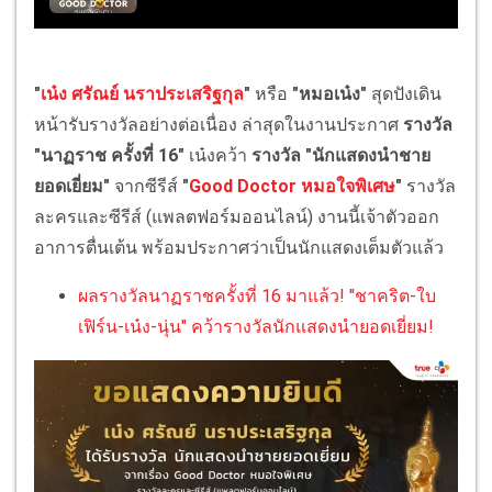
"
เน๋ง ศรัณย์ นราประเสริฐกุล
"
หรือ
"หมอเน๋ง"
สุดปังเดิน
หน้ารับรางวัลอย่างต่อเนื่อง ล่าสุดในงานประกาศ
รางวัล
"นาฏราช ครั้งที่ 16"
เน๋งคว้า
รางวัล "นักแสดงนำชาย
ยอดเยี่ยม"
จากซีรีส์
"
Good Doctor หมอใจพิเศษ
"
รางวัล
ละครและซีรีส์ (แพลตฟอร์มออนไลน์) งานนี้เจ้าตัวออก
อาการตื่นเต้น พร้อมประกาศว่าเป็นนักแสดงเต็มตัวแล้ว
ผลรางวัลนาฏราชครั้งที่ 16 มาแล้ว! "ชาคริต-ใบ
เฟิร์น-เน๋ง-นุ่น" คว้ารางวัลนักแสดงนำยอดเยี่ยม!