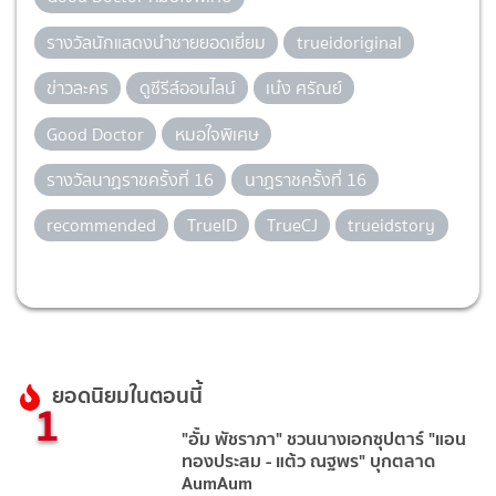
รางวัลนักแสดงนำชายยอดเยี่ยม
trueidoriginal
ข่าวละคร
ดูซีรีส์ออนไลน์
เน๋ง ศรัณย์
Good Doctor
หมอใจพิเศษ
รางวัลนาฏราชครั้งที่ 16
นาฏราชครั้งที่ 16
recommended
TrueID
TrueCJ
trueidstory
ยอดนิยมในตอนนี้
1
"อั้ม พัชราภา" ชวนนางเอกซุปตาร์ "แอน
ทองประสม - แต้ว ณฐพร" บุกตลาด
AumAum