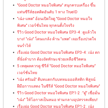
"Good Doctor หมอใจพิเศษ" สนุกครบเครื่อง ขึ้น
แท่นซีรีส์ฮอตติดอันดับ 1 ทาง TrueID
"เน๋ง-แพต" อ้อนเปิดใจดู "Good Doctor หมอใจ
พิเศษ" เวอร์ชั่นไทย ทุกคนตั้งใจจริง
รีวิว Good Doctor หมอใจพิเศษ EP.3-4 : ดูแล้วใจ
บาง! "เน๋ง" โดนแกล้ง ด้าน "แพต" เจอเรื่องปวดใจ
จนร่ำไห้
เรื่องย่อ Good Doctor หมอใจพิเศษ EP.3-4 : เน๋ง ตก
ที่นั่งลำบาก ต้องงัดทักษะช่วยเหลือชีวิตคน
5 เหตุผลควรดู ซีรีส์ "Good Doctor หมอใจพิเศษ"
เวอร์ชั่นไทย
"เน๋ง ศรัณย์" ตีบทแตกกับบทหมอออทิสติก พิสูจน์
ฝีมือการแสดง ในซีรีส์ "Good Doctor หมอใจพิเศษ"
รีวิว Good Doctor หมอใจพิเศษ EP.1-2 : "ดู๋" เชื่อมั่น
"เน๋ง" ให้โอกาสเป็นหมอ ท่ามกลางอุปสรรคเพียบ!
เรื่องย่อ Good Doctor หมอใจพิเศษ EP.1-2 : เน๋ง