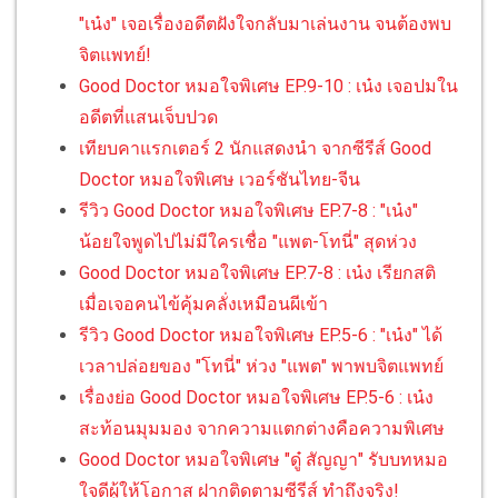
"เน๋ง" เจอเรื่องอดีตฝังใจกลับมาเล่นงาน จนต้องพบ
จิตแพทย์!
Good Doctor หมอใจพิเศษ EP.9-10 : เน๋ง เจอปมใน
อดีตที่แสนเจ็บปวด
เทียบคาแรกเตอร์ 2 นักแสดงนำ จากซีรีส์ Good
Doctor หมอใจพิเศษ เวอร์ชันไทย-จีน
รีวิว Good Doctor หมอใจพิเศษ EP.7-8 : "เน๋ง"
น้อยใจพูดไปไม่มีใครเชื่อ "แพต-โทนี่" สุดห่วง
Good Doctor หมอใจพิเศษ EP.7-8 : เน๋ง เรียกสติ
เมื่อเจอคนไข้คุ้มคลั่งเหมือนผีเข้า
รีวิว Good Doctor หมอใจพิเศษ EP.5-6 : "เน๋ง" ได้
เวลาปล่อยของ "โทนี่" ห่วง "แพต" พาพบจิตแพทย์
เรื่องย่อ Good Doctor หมอใจพิเศษ EP.5-6 : เน๋ง
สะท้อนมุมมอง จากความแตกต่างคือความพิเศษ
Good Doctor หมอใจพิเศษ "ดู๋ สัญญา" รับบทหมอ
ใจดีผู้ให้โอกาส ฝากติดตามซีรีส์ ทำถึงจริง!