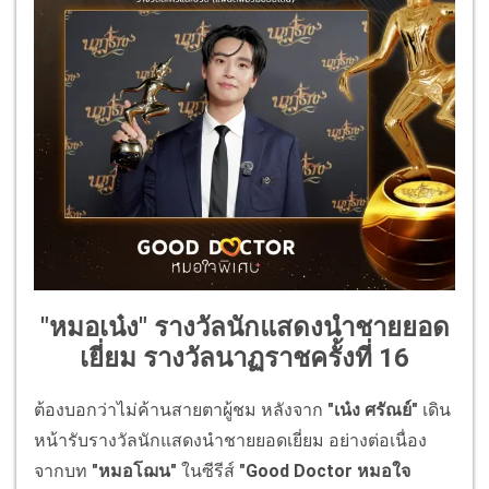
"หมอเน๋ง" รางวัลนักแสดงนำชายยอด
เยี่ยม รางวัลนาฏราชครั้งที่ 16
ต้องบอกว่าไม่ค้านสายตาผู้ชม หลังจาก
"เน๋ง ศรัณย์"
เดิน
หน้ารับรางวัลนักแสดงนำชายยอดเยี่ยม อย่างต่อเนื่อง
จากบท
"หมอโฌน"
ในซีรีส์
"Good Doctor หมอใจ