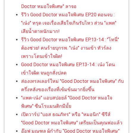
Doctor หมอใจพิเศษ" ลาจอ
รีวิว Good Doctor หมอใจพิเศษ EP.20 ตอนจบ :
"เน๋ง" ทรุด เจอเรื่องเสียใจเกินรับไหว ส่วน "แพต"
เสียน้ำตาหนักมาก!
รีวิว Good Doctor หมอใจพิเศษ EP.13-14 : "โทนี่"
ต้องช่วย! คนร้ายบุกรพ. "เน๋ง" งานเข้า ทัวร์ลง
เพราะโดนเข้าใจผิด!
Good Doctor หมอใจพิเศษ EP.13-14 : เน๋ง โดน
เข้าใจผิด จนถูกสั่งปลด
ส่องเทรลเลอร์ใหม่ "Good Doctor หมอใจพิเศษ" กับ
ครึ่งหลังของเรื่องที่เข้มข้นมากยิ่งขึ้น
"แพต-เน๋ง" แอบสปอยล์ "Good Doctor หมอใจ
พิเศษ" ซีนโรแมนติกมีมั้ย
เปิดวาร์ป "บอส ธณภัทร" หรือ "หมอนิก" ซีรีส์
"Good Doctor หมอใจพิเศษ" เตรียมเป็นคุณพ่อแล้ว
อ๊อฟ มณฑล ผู้กำกับ “Good Doctor หมอใจพิเศษ”